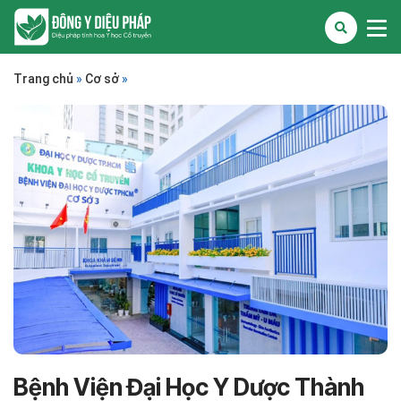
Trang chủ
»
Cơ sở
»
Bệnh Viện Đại Học Y Dược Thành