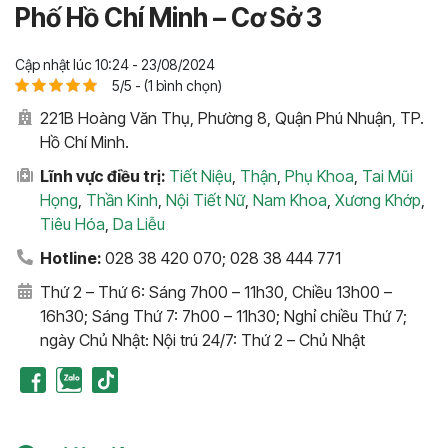
Phố Hồ Chí Minh – Cơ Sở 3
Cập nhật lúc 10:24 - 23/08/2024
5/5 - (1 bình chọn)
221B Hoàng Văn Thụ, Phường 8, Quận Phú Nhuận, TP.
Hồ Chí Minh.
Lĩnh vực điều trị:
Tiết Niệu
,
Thận
,
Phụ Khoa
,
Tai Mũi
Họng
,
Thần Kinh
,
Nội Tiết Nữ
,
Nam Khoa
,
Xương Khớp
,
Tiêu Hóa
,
Da Liễu
Hotline:
028 38 420 070; 028 38 444 771
Thứ 2 – Thứ 6: Sáng 7h00 – 11h30, Chiều 13h00 –
16h30; Sáng Thứ 7: 7h00 – 11h30; Nghỉ chiều Thứ 7;
ngày Chủ Nhật: Nội trú 24/7: Thứ 2 – Chủ Nhật