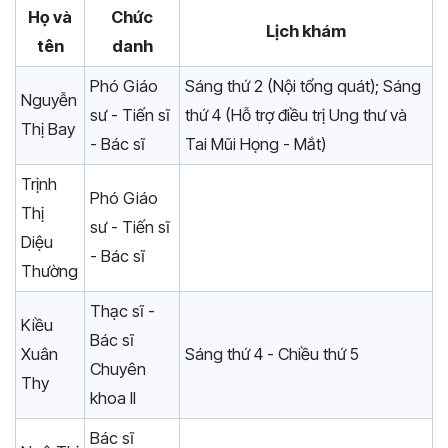
Họ và
Chức
Lịch khám
tên
danh
Phó Giáo
Sáng thứ 2 (Nội tổng quát); Sáng
Nguyễn
sư - Tiến sĩ
thứ 4 (Hỗ trợ điều trị Ung thư và
Thị Bay
- Bác sĩ
Tai Mũi Họng - Mắt)
Trịnh
Phó Giáo
Thị
sư - Tiến sĩ
Diệu
- Bác sĩ
Thường
Thạc sĩ -
Kiều
Bác sĩ
Xuân
Sáng thứ 4 - Chiều thứ 5
Chuyên
Thy
khoa II
Bác sĩ