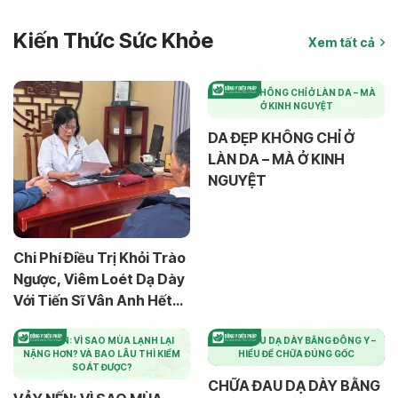
Kiến Thức Sức Khỏe
Xem tất cả
DA ĐẸP KHÔNG CHỈ Ở LÀN DA – MÀ
Ở KINH NGUYỆT
DA ĐẸP KHÔNG CHỈ Ở
LÀN DA – MÀ Ở KINH
NGUYỆT
Chi Phí Điều Trị Khỏi Trào
Ngược, Viêm Loét Dạ Dày
Với Tiến Sĩ Vân Anh Hết
Bao Nhiêu?
VẢY NẾN: VÌ SAO MÙA LẠNH LẠI
CHỮA ĐAU DẠ DÀY BẰNG ĐÔNG Y –
NẶNG HƠN? VÀ BAO LÂU THÌ KIỂM
HIỂU ĐỂ CHỮA ĐÚNG GỐC
SOÁT ĐƯỢC?
CHỮA ĐAU DẠ DÀY BẰNG