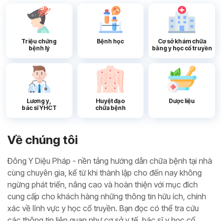
Triệu chứng
Bệnh học
Cơ sở khám chữa
bệnh lý
bằng y học cổ truyền
Lương y,
Huyệt đạo
Dược liệu
bác sĩ YHCT
chữa bệnh
Về chúng tôi
Đông Y Diệu Pháp - nền tảng hướng dẫn chữa bệnh tại nhà
cùng chuyên gia, kể từ khi thành lập cho đến nay không
ngừng phát triển, nâng cao và hoàn thiện với mục đích
cung cấp cho khách hàng những thông tin hữu ích, chính
xác về lĩnh vực y học cổ truyền. Bạn đọc có thể tra cứu
các thông tin liên quan như cơ sở y tế, bác sĩ y học cổ