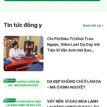
Tin tức đông y
Xem tất cả
Chi Phí Điều Trị Khỏi Trào
Ngược, Viêm Loét Dạ Dày Với
Tiến Sĩ Vân Anh Hết Bao
Nhiêu?
DA ĐẸP KHÔNG CHỈ Ở LÀN DA
DA ĐẸP KHÔNG CHỈ Ở LÀN
DA – MÀ Ở KINH NGUYỆT
– MÀ Ở KINH NGUYỆT
VẢY NẾN: VÌ SAO MÙA LẠNH
VẢY NẾN: VÌ SAO MÙA LẠNH
LẠI NẶNG HƠN? VÀ BAO LÂU
LẠI NẶNG HƠN? VÀ BAO LÂU