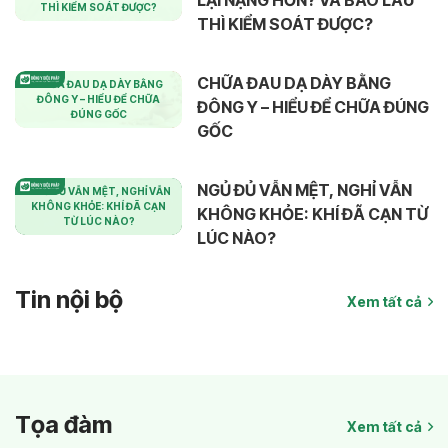
THÌ KIỂM SOÁT ĐƯỢC?
THÌ KIỂM SOÁT ĐƯỢC?
CHỮA ĐAU DẠ DÀY BẰNG
CHỮA ĐAU DẠ DÀY BẰNG
ĐÔNG Y – HIỂU ĐỂ CHỮA
ĐÔNG Y – HIỂU ĐỂ CHỮA ĐÚNG
ĐÚNG GỐC
GỐC
NGỦ ĐỦ VẪN MỆT, NGHỈ VẪN
NGỦ ĐỦ VẪN MỆT, NGHỈ VẪN
KHÔNG KHỎE: KHÍ ĐÃ CẠN
KHÔNG KHỎE: KHÍ ĐÃ CẠN TỪ
TỪ LÚC NÀO?
LÚC NÀO?
Tin nội bộ
Xem tất cả
Tọa đàm
Xem tất cả