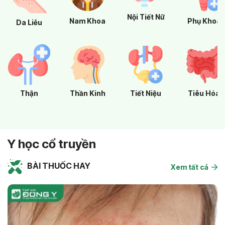
Nội Tiết Nữ
Phụ Khoa
Nam Khoa
Da Liễu
Thận
Thần Kinh
Tiết Niệu
Tiêu Hóa
Y học cổ truyền
BÀI THUỐC HAY
Xem tất cả