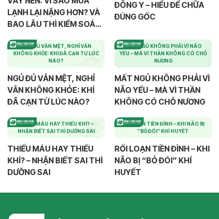
VẢY NẾN: VÌ SAO MÙA
ĐÔNG Y – HIỂU ĐỂ CHỮA
LẠNH LẠI NẶNG HƠN? VÀ
ĐÚNG GỐC
BAO LÂU THÌ KIỂM SOÁT
ĐƯỢC?
NGỦ ĐỦ VẪN MỆT, NGHỈ VẪN
MẤT NGỦ KHÔNG PHẢI VÌ NÃO
KHÔNG KHỎE: KHÍ ĐÃ CẠN TỪ LÚC
YẾU – MÀ VÌ THẦN KHÔNG CÓ CHỖ
NÀO?
NƯƠNG
NGỦ ĐỦ VẪN MỆT, NGHỈ
MẤT NGỦ KHÔNG PHẢI VÌ
VẪN KHÔNG KHỎE: KHÍ
NÃO YẾU – MÀ VÌ THẦN
ĐÃ CẠN TỪ LÚC NÀO?
KHÔNG CÓ CHỖ NƯƠNG
THIẾU MÁU HAY THIẾU KHÍ? –
RỐI LOẠN TIỀN ĐÌNH – KHI NÃO BỊ
NHẬN BIẾT SAI THÌ DƯỠNG SAI
“BỎ ĐÓI” KHÍ HUYẾT
THIẾU MÁU HAY THIẾU
RỐI LOẠN TIỀN ĐÌNH – KHI
KHÍ? – NHẬN BIẾT SAI THÌ
NÃO BỊ “BỎ ĐÓI” KHÍ
DƯỠNG SAI
HUYẾT