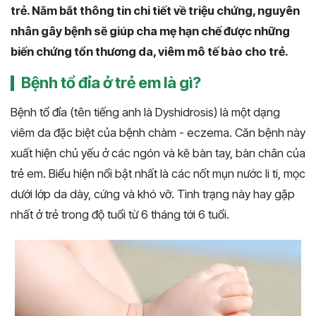
trẻ. Năm bắt thông tin chi tiết về triệu chứng, nguyên
nhân gây bệnh sẽ giúp cha mẹ hạn chế được những
biến chứng tổn thương da, viêm mô tế bào cho trẻ.
Bệnh tổ đỉa ở trẻ em là gì?
Bệnh tổ đỉa (tên
tiếng anh là Dyshidrosis)
là một dạng
viêm da đặc biệt của bệnh chàm - eczema. Căn bệnh này
xuất hiện chủ yếu ở các ngón và kẽ bàn tay, bàn chân của
trẻ em. Biểu hiện nổi bật nhất là các nốt mụn nước li ti, mọc
dưới lớp da dày, cứng và khó vỡ. Tình trạng này hay gặp
nhất ở trẻ trong độ tuổi từ 6 tháng tới 6 tuổi.