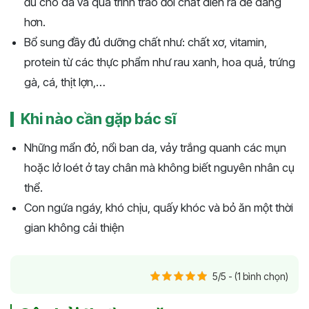
đủ cho da và quá trình trao đổi chất diễn ra dễ dàng
hơn.
Bổ sung đầy đủ dưỡng chất như: chất xơ, vitamin,
protein từ các thực phẩm như rau xanh, hoa quả, trứng
gà, cá, thịt lợn,…
Khi nào cần gặp bác sĩ
Những mẩn đỏ, nổi ban da, vảy trắng quanh các mụn
hoặc lở loét ở tay chân mà không biết nguyên nhân cụ
thể.
Con ngứa ngáy, khó chịu, quấy khóc và bỏ ăn một thời
gian không cải thiện
5/5 - (1 bình chọn)