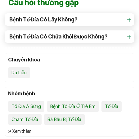
Câu hỏi thường gặp
Bệnh Tổ Đỉa Có Lây Không?
Bệnh Tổ Đỉa Có Chữa Khỏi Được Không?
Chuyên khoa
Da Liễu
Nhóm bệnh
Tổ Đỉa Á Sừng
Bệnh Tổ Đỉa Ở Trẻ Em
Tổ Đỉa
Chàm Tổ Đỉa
Bà Bầu Bị Tổ Đỉa
Xem thêm