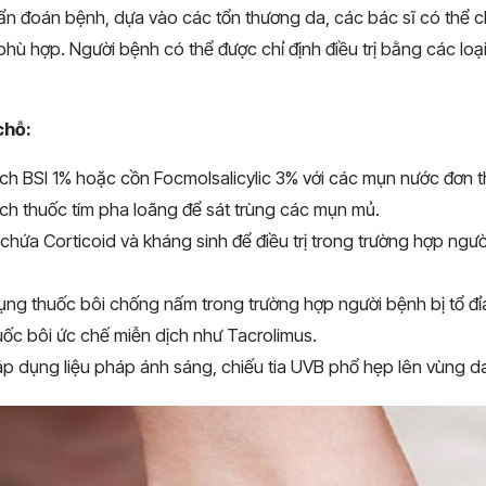
hẩn đoán bệnh, dựa vào các tổn thương da, các bác sĩ có thể c
 phù hợp. Người bệnh có thể được chỉ định điều trị bằng các loạ
chỗ:
h BSI 1% hoặc cồn Focmolsalicylic 3% với các mụn nước đơn th
ch thuốc tím pha loãng để sát trùng các mụn mủ.
chứa Corticoid và kháng sinh để điều trị trong trường hợp ngư
ụng thuốc bôi chống nấm trong trường hợp người bệnh bị tổ đ
ốc bôi ức chế miễn dịch như Tacrolimus.
p dụng liệu pháp ánh sáng, chiếu tia UVB phổ hẹp lên vùng da 