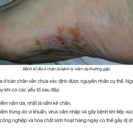
Bệnh tổ đỉa ở chân là bệnh lý viêm da thường gặp.
đỉa ở bàn chân vẫn chưa xác định được nguyên nhân cụ thể. Ng
y khi có các yếu tố sau đây:
iễm nấm da, nhất là nấm kẽ chân.
iễm trùng do vi khuẩn, virus xâm nhập và gây bệnh khi tiếp xú
công nghiệp và hóa chất sinh hoạt hàng ngày có thể gây dị ứ