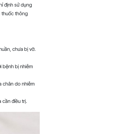
hỉ định sử dụng
i thuốc thông
uần, chưa bị vỡ.
ời bệnh bị nhiễm
ỉa chân do nhiễm
cần điều trị.