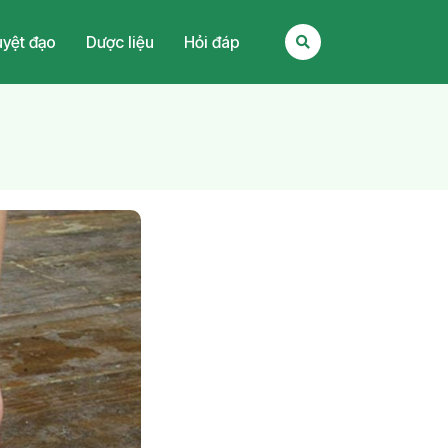
yệt đạo
Dược liệu
Hỏi đáp