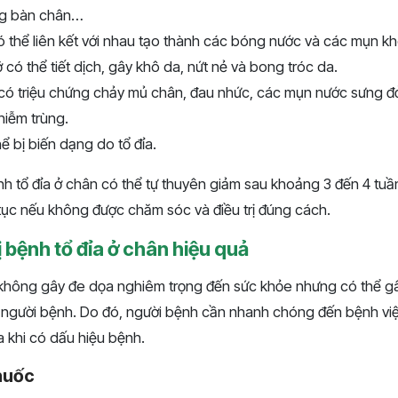
òng bàn chân…
thể liên kết với nhau tạo thành các bóng nước và các mụn khô
ỡ có thể tiết dịch, gây khô da, nứt nẻ và bong tróc da.
có triệu chứng chảy mủ chân, đau nhức, các mụn nước sưng đ
hiễm trùng.
 bị biến dạng do tổ đỉa.
h tổ đỉa ở chân có thể tự thuyên giảm sau khoảng 3 đến 4 tuầ
n tục nếu không được chăm sóc và điều trị đúng cách.
ị bệnh tổ đỉa ở chân hiệu quả
 không gây đe dọa nghiêm trọng đến sức khỏe nhưng có thể g
người bệnh. Do đó, người bệnh cần nhanh chóng đến bệnh vi
ỉa khi có dấu hiệu bệnh.
thuốc