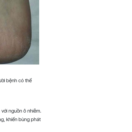
ười bệnh có thể
c với nguồn ô nhiễm.
ng, khiến bùng phát