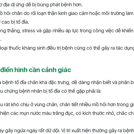
 địa dị ứng dễ bị bùng phát bệnh hơn.
mồ hôi chân do rối loạn thần kinh giao cảm hoặc môi trường làm
cao bị tổ đỉa.
ng thẳng, stress và gặp nhiều áp lực trong công việc dễ khiế
.
 loại thuốc kháng sinh điều trị bệnh cũng có thể gây ra tác d
điển hình cần cảnh giác
 bệnh tổ đỉa chân khá đặc trưng, dễ dàng nhận biết và phân bi
ệu chứng bệnh nhân bị tổ đỉa có thể gặp phải là:
u rát khó chịu ở vùng chân, chân tiết nhiều mồ hôi hơn trong g
hiện các mụn nước màu trắng đục, có kích thước nhỏ, chắc ch
 gây ngứa ngáy rất dữ dội. Vị trí xuất hiện thường gây ra bệnh