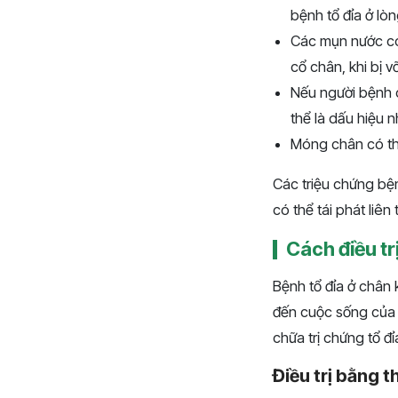
bệnh tổ đỉa ở l
Các mụn nước có 
cổ chân, khi bị v
Nếu người bệnh 
thể là dấu hiệu n
Móng chân có thể
Các triệu chứng bện
có thể tái phát liê
Cách điều tr
Bệnh tổ đỉa ở chân
đến cuộc sống của 
chữa trị chứng tổ đ
Điều trị bằng 