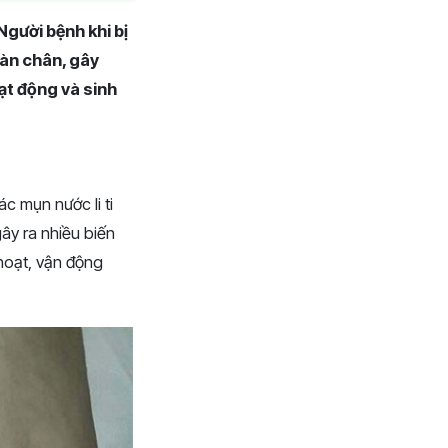
Người bệnh khi bị
bàn chân, gây
ạt động và sinh
c mụn nước li ti
ây ra nhiều biến
hoạt, vận động