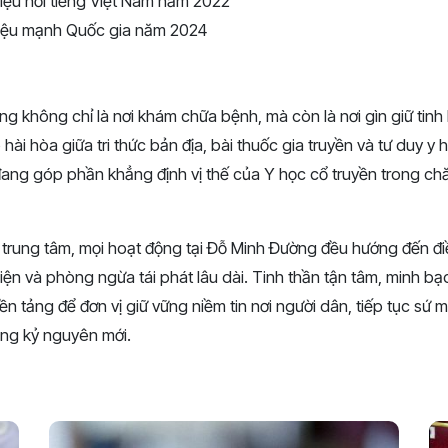
iệu nổi tiếng Việt Nam năm 2022
iệu mạnh Quốc gia năm 2024
g không chỉ là nơi khám chữa bệnh, mà còn là nơi gìn giữ tin
hài hòa giữa tri thức bản địa, bài thuốc gia truyền và tư duy y 
ang góp phần khẳng định vị thế của Y học cổ truyền trong c
trung tâm, mọi hoạt động tại Đỗ Minh Đường đều hướng đến điề
diện và phòng ngừa tái phát lâu dài. Tinh thần tận tâm, minh b
ền tảng để đơn vị giữ vững niềm tin nơi người dân, tiếp tục sứ
ng kỷ nguyên mới.