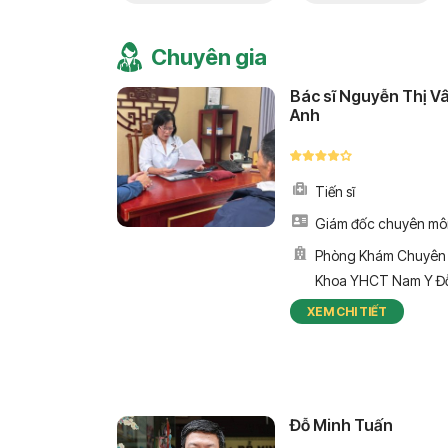
Chuyên gia
Bác sĩ Nguyễn Thị V
Anh
Tiến sĩ
Giám đốc chuyên mô
Phòng Khám Chuyên
Khoa YHCT Nam Y Đ
Minh Đường
XEM CHI TIẾT
Đỗ Minh Tuấn