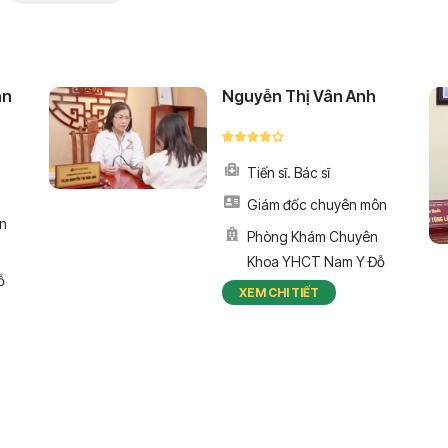
ân
Nguyễn Thị Vân Anh
Tiến sĩ. Bác sĩ
Giám đốc chuyên môn
n
Phòng Khám Chuyên
Khoa YHCT Nam Y Đỗ
ỗ
Minh Đường
XEM CHI TIẾT