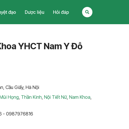
yệt đạo
Dược liệu
Hỏi đáp
Khoa YHCT Nam Y Đỗ
n, Cầu Giấy, Hà Nội
 Mũi Họng
,
Thần Kinh
,
Nội Tiết Nữ
,
Nam Khoa
,
6 - 0987976816