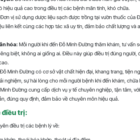
 hiệu quả cao trong điều trị các bệnh mãn tính, khó chữa.
: Đơn vị sử dụng dược liệu sạch được trồng tại vườn thuốc của
ệu liên kết cùng các hợp tác xã uy tín, đảm bảo chất lượng và 
hân hóa:
Mỗi người khi đến Đỗ Minh Đường thăm khám, tư vấn 
riêng biệt, không ai giống ai. Điều này giúp điều trị đúng người
 cao.
Đỗ Minh Đường có cơ sở vật chất hiện đại, khang trang, tiện ng
trải nghiệm, sự hài lòng cho mỗi người bệnh khi đến khám, chữa
Minh Đường cung cấp dịch vụ y tế chuyên nghiệp, tận tâm, với
ản, đúng quy định, đảm bảo về chuyên môn hiệu quả.
điều trị:
n điều trị các bệnh lý về:
 khớp, thoái hóa khớp, thoát vị đĩa đệm,...