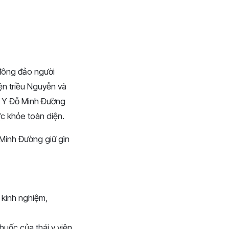
đông đảo người
iện triều Nguyễn và
 Y Đỗ Minh Đường
c khỏe toàn diện.
ỗ Minh Đường giữ gìn
 kinh nghiệm,
huốc của thái y viện