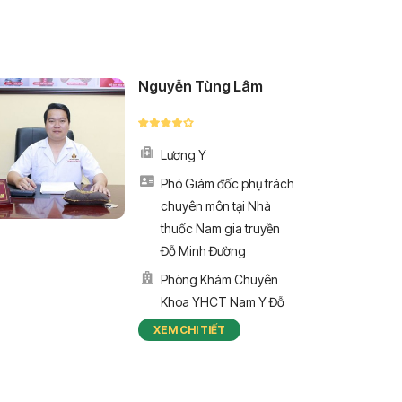
Nguyễn Tùng Lâm
Lương Y
Phó Giám đốc phụ trách
chuyên môn tại Nhà
thuốc Nam gia truyền
Đỗ Minh Đường
Phòng Khám Chuyên
Khoa YHCT Nam Y Đỗ
Minh Đường
XEM CHI TIẾT