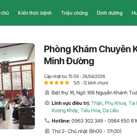
 chủ
Kiến thức bệnh
Triệu chứng
Dinh dưỡng
Hu
Phòng Khám Chuyên 
Minh Đường
Cập nhật lúc 15:59 - 28/04/2026
5/5 - (2 bình chọn)
Biệt thự 16, Ngõ 168 Nguyễn Khánh Toà
Lĩnh vực điều trị:
Thận
,
Phụ Khoa
,
Tai
Xương Khớp
,
Tiêu Hóa
,
Da Liễu
Hotline:
0963 302 349 - 0984 650 81
Thứ 2- Chủ nhật (8h00 - 17h30)