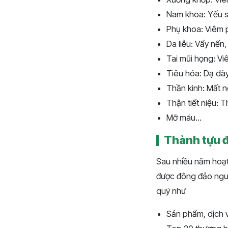
Nam khoa: Yếu sin
Phụ khoa: Viêm ph
Da liễu: Vẩy nến,
Tai mũi họng: Vi
Tiêu hóa: Dạ dày
Thần kinh: Mất n
Thận tiết niệu: T
Mỡ máu...
Thành tựu đ
Sau nhiều năm hoạt 
được đông đảo ngườ
quý như
Sản phẩm, dịch v