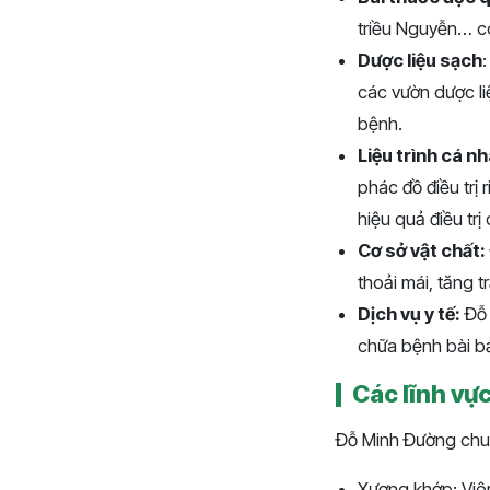
triều Nguyễn… có
Dược liệu sạch
các vườn dược li
bệnh.
Liệu trình cá n
phác đồ điều trị 
hiệu quả điều trị
Cơ sở vật chất:
thoải mái, tăng 
Dịch vụ y tế:
Đỗ 
chữa bệnh bài b
Các lĩnh vực 
Đỗ Minh Đường chuyê
Xương khớp: Viêm