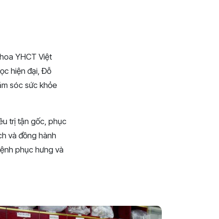
h hoa YHCT Việt
học hiện đại, Đỗ
hăm sóc sức khỏe
u trị tận gốc, phục
ạch và đồng hành
 mệnh phục hưng và