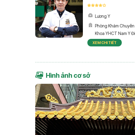
Lương Y
Phòng Khám Chuyên
Khoa YHCT Nam Y Đ
Minh Đường
XEM CHI TIẾT
Hình ảnh cơ sở