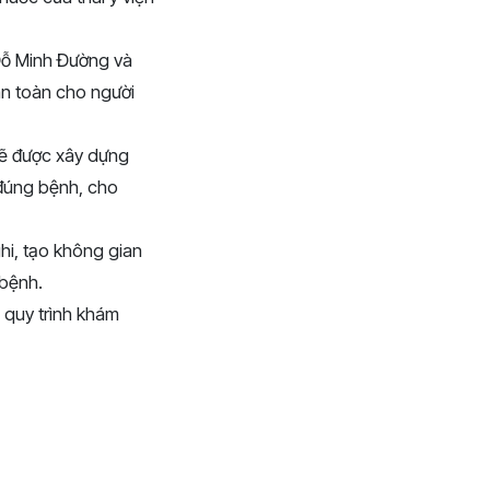
 Đỗ Minh Đường và
an toàn cho người
sẽ được xây dựng
, đúng bệnh, cho
hi, tạo không gian
 bệnh.
 quy trình khám