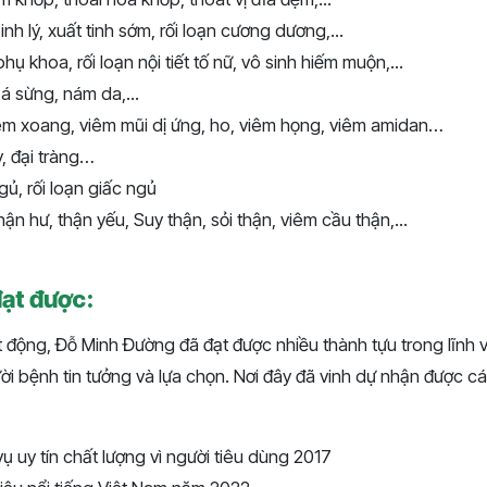
h lý, xuất tinh sớm, rối loạn cương dương,...
ụ khoa, rối loạn nội tiết tố nữ, vô sinh hiếm muộn,...
 á sừng, nám da,...
êm xoang, viêm mũi dị ứng, ho, viêm họng, viêm amidan…
, đại tràng…
gủ, rối loạn giấc ngủ
hận hư, thận yếu, Suy thận, sỏi thận, viêm cầu thận,...
ạt được:
động, Đỗ Minh Đường đã đạt được nhiều thành tựu trong lĩnh v
i bệnh tin tưởng và lựa chọn. Nơi đây đã vinh dự nhận được cá
ụ uy tín chất lượng vì người tiêu dùng 2017