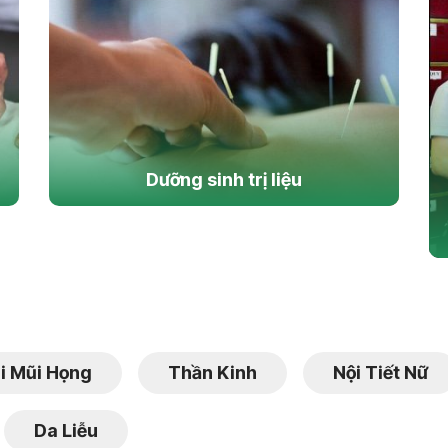
Dưỡng sinh trị liệu
i Mũi Họng
Thần Kinh
Nội Tiết Nữ
Da Liễu