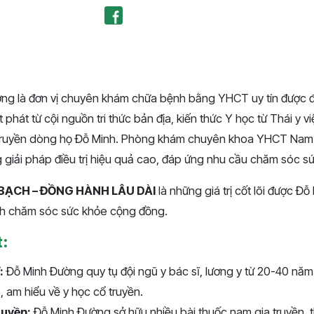
ng là đơn vị chuyên khám chữa bệnh bằng YHCT uy tín được 
 phát từ cội nguồn tri thức bản địa, kiến thức Y học từ Thái y v
 truyền dòng họ Đỗ Minh. Phòng khám chuyên khoa YHCT Nam
giải pháp điều trị hiệu quả cao, đáp ứng nhu cầu chăm sóc sứ
BẠCH – ĐỒNG HÀNH LÂU DÀI
là những giá trị cốt lõi được Đ
ình chăm sóc sức khỏe cộng đồng.
t:
:
Đỗ Minh Đường quy tụ đội ngũ y bác sĩ, lương y từ 20-40 năm
am hiểu về y học cổ truyền.
quyền:
Đỗ Minh Đường sở hữu nhiều bài thuốc nam gia truyền, t