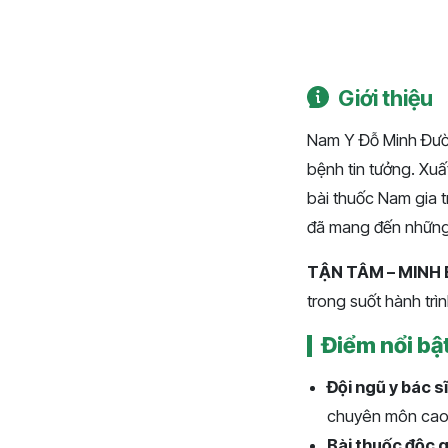
Giới thiệu
Nam Y Đỗ Minh Đườ
bệnh tin tưởng. Xuất
bài thuốc Nam gia
đã mang đến những 
TẬN TÂM – MINH 
trong suốt hành tr
Điểm nổi bậ
Đội ngũ y bác sĩ
chuyên môn cao, 
Bài thuốc độc 