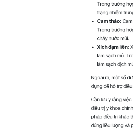
Trong trường hợ
trạng nhiễm trùn
Cam thảo:
Cam t
Trong trường hợ
chảy nước mũi.
Xích đạm liên:
X
làm sạch mủ. Tro
làm sạch dịch mủ
Ngoài ra, một số d
dụng để hỗ trợ điều
Cần lưu ý rằng việ
điều trị y khoa chí
pháp điều trị khác 
đúng liều lượng và