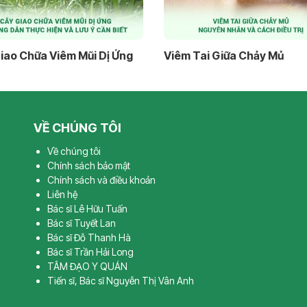
iao Chữa Viêm Mũi Dị Ứng
Viêm Tai Giữa Chảy Mủ
VỀ CHÚNG TÔI
Về chúng tôi
Chính sách bảo mật
Chính sách và điều khoản
Liên hệ
Bác sĩ Lê Hữu Tuấn
Bác sĩ Tuyết Lan
Bác sĩ Đỗ Thanh Hà
Bác sĩ Trần Hải Long
TÂM ĐẠO Y QUÁN
Tiến sĩ, Bác sĩ Nguyễn Thị Vân Anh