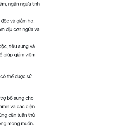
êm, ngăn ngừa tình
i độc và giảm ho.
àm dịu cơn ngứa và
 độc, tiêu sưng và
ể giúp giảm viêm,
 có thể được sử
 trợ bổ sung cho
tamin và các biện
cũng cần tuân thủ
hông mong muốn.