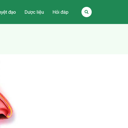
yệt đạo
Dược liệu
Hỏi đáp