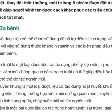
hiệt, thay đổi thất thường, môi trường ô nhiễm được đặt 
 sẽ giúp người bệnh tìm được cách khắc phục các triệu chứ
ch tốt nhất.
hữa bệnh
ố dược liệu có thể được sử dụng để hỗ trợ điều trị tình trạng vi
với việc sử dụng thuốc kháng histamin và các biện pháp điều t
hiện bệnh.
 truật là một loại dược liệu có tác dụng phế tỳ kiện vận, trị ho,
 viêm mũi dị ứng quanh năm, bạch truật có thể giúp điều hòa k
 khó thở do tắc nghẽn mũi.
uyên khung là một loại dược liệu có tác dụng hoạt huyết, khuẩ
ng viêm. Trong trường hợp viêm mũi dị ứng quanh năm, xuyên 
ịu tình trạng ngứa, chảy nước mũi và tắc nghẽn mũi.
m là một loại dược liệu có tác dụng hoạt huyết, sát trùng, giả