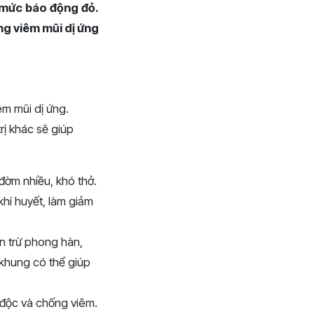
ở mức báo động đỏ.
ng viêm mũi dị ứng
êm mũi dị ứng.
rị khác sẽ giúp
 đờm nhiều, khó thở.
hí huyết, làm giảm
n trừ phong hàn,
khung có thể giúp
i độc và chống viêm.