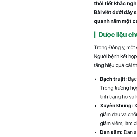
thời tiết khắc ng
Bài viết dưới đây
quanh năm một cá
Dược liệu c
Trong Đông y, một s
Người bệnh kết hợp 
tăng hiệu quả cải t
Bạch truật:
Bạch
Trong trường hợp
tình trạng ho và
Xuyên khung:
X
giảm đau và chố
giảm viêm, làm d
Đan sâm:
Đan sâ