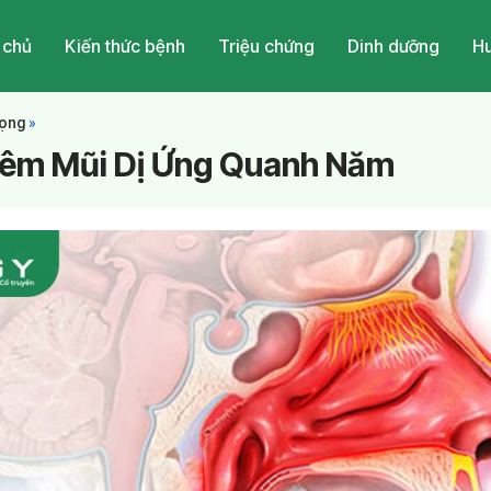
 chủ
Kiến thức bệnh
Triệu chứng
Dinh dưỡng
Hu
Họng
»
Viêm Mũi Dị Ứng Quanh Năm