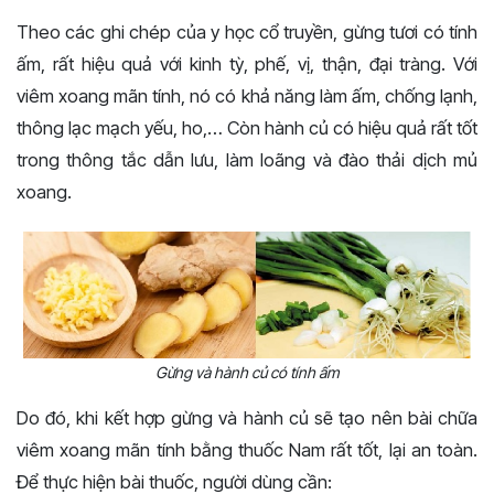
Theo các ghi chép của y học cổ truyền, gừng tươi có tính
ấm, rất hiệu quả với kinh tỳ, phế, vị, thận, đại tràng. Với
viêm xoang mãn tính, nó có khả năng làm ấm, chống lạnh,
thông lạc mạch yếu, ho,… Còn hành củ có hiệu quả rất tốt
trong thông tắc dẫn lưu, làm loãng và đào thải dịch mủ
xoang.
Gừng và hành củ có tính ấm
Do đó, khi kết hợp gừng và hành củ sẽ tạo nên bài chữa
viêm xoang mãn tính bằng thuốc Nam rất tốt, lại an toàn.
Để thực hiện bài thuốc, người dùng cần: