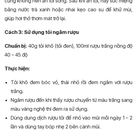
cũng không nên ăn tỏi sống. Sau khi ăn tỏi, hãy súc miệng
bằng nước trà xanh hoặc nhai kẹo cao su để khử mùi,
giúp hơi thở thơm mát trở lại.
Cách 3: Sử dụng tỏi ngâm rượu
Chuẩn bị:
40g tỏi khô (tỏi đen), 100ml rượu trắng nồng độ
40 – 45 độ
Thực hiện:
Tỏi khô đem bóc vỏ, thái nhỏ rồi đem ngâm với rượu
trắng.
Ngâm rượu đến khi thấy rượu chuyển từ màu trắng sang
màu vàng nghệ thì đem ra sử dụng.
Dùng dung dịch rượu tỏi để nhỏ vào mũi mỗi ngày 1 – 2
lần và dùng tay bóp nhẹ 2 bên cánh mũi.