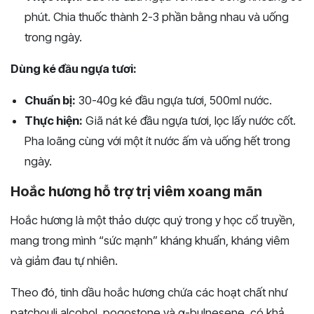
phút. Chia thuốc thành 2-3 phần bằng nhau và uống
trong ngày.
Dùng ké đầu ngựa tươi:
Chuẩn bị:
30-40g ké đầu ngựa tươi, 500ml nước.
Thực hiện:
Giã nát ké đầu ngựa tươi, lọc lấy nước cốt.
Pha loãng cùng với một ít nước ấm và uống hết trong
ngày.
Hoắc hương hỗ trợ trị viêm xoang mãn
Hoắc hương là một thảo dược quý trong y học cổ truyền,
mang trong mình “sức mạnh” kháng khuẩn, kháng viêm
và giảm đau tự nhiên.
Theo đó, tinh dầu hoắc hương chứa các hoạt chất như
patchouli alcohol, pogostone và α-bulnesene, có khả