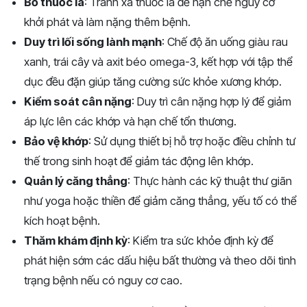
Bỏ thuốc lá
: Tránh xa thuốc lá để hạn chế nguy cơ
khởi phát và làm nặng thêm bệnh.
Duy trì lối sống lành mạnh
: Chế độ ăn uống giàu rau
xanh, trái cây và axit béo omega-3, kết hợp với tập thể
dục đều đặn giúp tăng cường sức khỏe xương khớp.
Kiểm soát cân nặng
: Duy trì cân nặng hợp lý để giảm
áp lực lên các khớp và hạn chế tổn thương.
Bảo vệ khớp
: Sử dụng thiết bị hỗ trợ hoặc điều chỉnh tư
thế trong sinh hoạt để giảm tác động lên khớp.
Quản lý căng thẳng
: Thực hành các kỹ thuật thư giãn
như yoga hoặc thiền để giảm căng thẳng, yếu tố có thể
kích hoạt bệnh.
Thăm khám định kỳ
: Kiểm tra sức khỏe định kỳ để
phát hiện sớm các dấu hiệu bất thường và theo dõi tình
trạng bệnh nếu có nguy cơ cao.