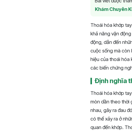
Bài viết được th
Khám Chuyên K
Thoái hóa khớp tay 
khả năng vận động 
động, dẫn đến nhữn
cuộc sống mà còn l
hiệu của thoái hóa 
các biến chứng ngh
Định nghĩa t
Thoái hóa khớp tay 
mòn dần theo thời 
nhau, gây ra đau đớ
có thể xảy ra ở nhữ
quan đến khớp. Tho