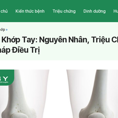
 chủ
Kiến thức bệnh
Triệu chứng
Dinh dưỡng
Hu
hớp
»
 Khớp Tay: Nguyên Nhân, Triệu 
áp Điều Trị