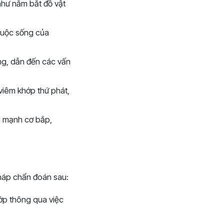
như nắm bắt đồ vật
 cuộc sống của
ng, dẫn đến các vấn
 viêm khớp thứ phát,
ức mạnh cơ bắp,
pháp chẩn đoán sau:
hớp thông qua việc