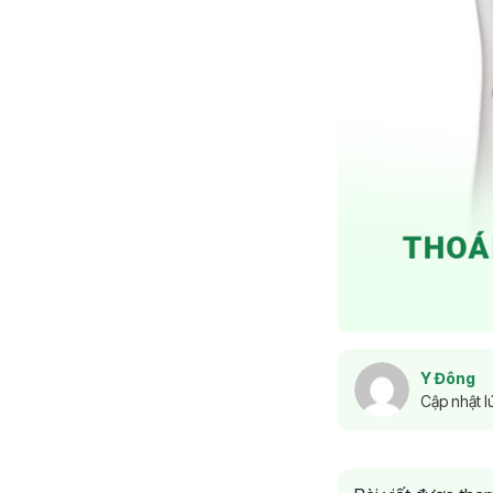
Y Đông
Cập nhật l