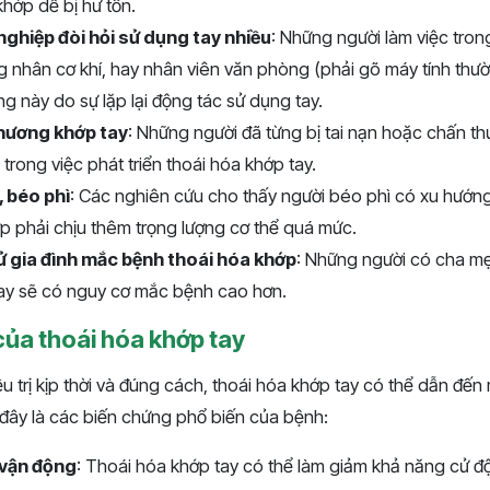
khớp dễ bị hư tổn.
ghiệp đòi hỏi sử dụng tay nhiều
: Những người làm việc tro
g nhân cơ khí, hay nhân viên văn phòng (phải gõ máy tính thư
ng này do sự lặp lại động tác sử dụng tay.
thương khớp tay
: Những người đã từng bị tai nạn hoặc chấn t
trong việc phát triển thoái hóa khớp tay.
 béo phì
: Các nghiên cứu cho thấy người béo phì có xu hướn
p phải chịu thêm trọng lượng cơ thể quá mức.
ử gia đình mắc bệnh thoái hóa khớp
: Những người có cha mẹ
tay sẽ có nguy cơ mắc bệnh cao hơn.
của thoái hóa khớp tay
 trị kịp thời và đúng cách, thoái hóa khớp tay có thể dẫn đến
 đây là các biến chứng phổ biến của bệnh:
 vận động
: Thoái hóa khớp tay có thể làm giảm khả năng cử 