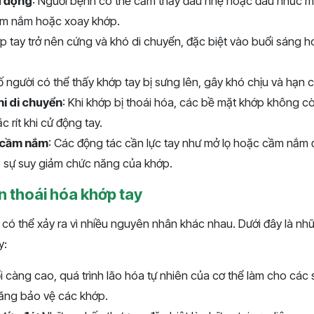
ử động
: Người bệnh có thể cảm thấy đau nhẹ hoặc đau nhức mỗ
cầm nắm hoặc xoay khớp.
ớp tay trở nên cứng và khó di chuyển, đặc biệt vào buổi sáng h
ố người có thể thấy khớp tay bị sưng lên, gây khó chịu và hạn 
hi di chuyển
: Khi khớp bị thoái hóa, các bề mặt khớp không còn
c rít khi cử động tay.
 cầm nắm
: Các động tác cần lực tay như mở lọ hoặc cầm nắm đ
 sự suy giảm chức năng của khớp.
 thoái hóa khớp tay
có thể xảy ra vì nhiều nguyên nhân khác nhau. Dưới đây là nh
y:
uổi càng cao, quá trình lão hóa tự nhiên của cơ thể làm cho các
ăng bảo vệ các khớp.