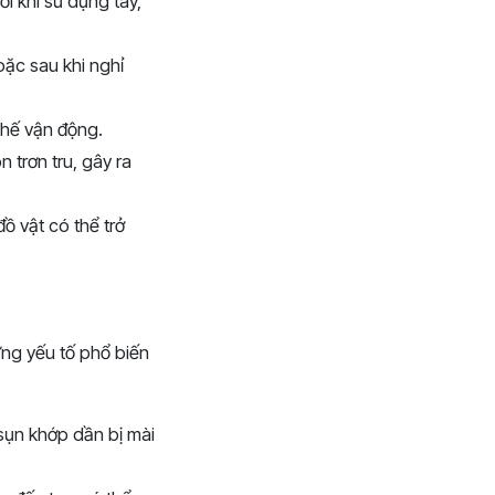
i khi sử dụng tay,
oặc sau khi nghỉ
chế vận động.
 trơn tru, gây ra
ồ vật có thể trở
ững yếu tố phổ biến
 sụn khớp dần bị mài