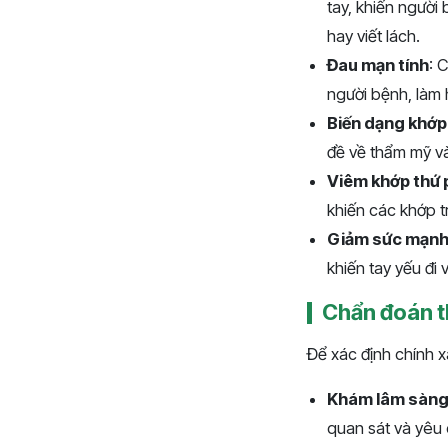
tay, khiến người
hay viết lách.
Đau mạn tính
: 
người bệnh, làm 
Biến dạng khớp
đề về thẩm mỹ và
Viêm khớp thứ 
khiến các khớp t
Giảm sức mạnh
khiến tay yếu đi
Chẩn đoán t
Để xác định chính 
Khám lâm sàn
quan sát và yêu 