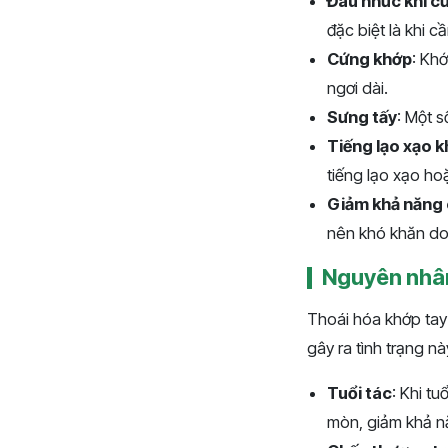
Đau nhức khi c
đặc biệt là khi 
Cứng khớp
: Kh
ngơi dài.
Sưng tấy
: Một s
Tiếng lạo xạo k
tiếng lạo xạo hoặ
Giảm khả năng
nên khó khăn do
Nguyên nhân
Thoái hóa khớp tay 
gây ra tình trạng nà
Tuổi tác
: Khi t
mòn, giảm khả n