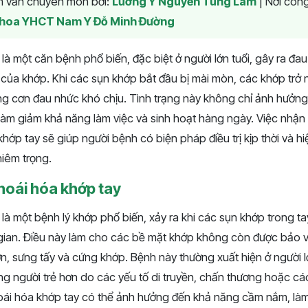
am vấn chuyên môn bởi:
Lương Y Nguyễn Tùng Lâm
|
Nơi công
hoa YHCT Nam Y Đỗ Minh Đường
là một căn bệnh phổ biến, đặc biệt ở người lớn tuổi, gây ra đa
của khớp. Khi các sụn khớp bắt đầu bị mài mòn, các khớp trở
g cơn đau nhức khó chịu. Tình trạng này không chỉ ảnh hưởng
àm giảm khả năng làm việc và sinh hoạt hàng ngày. Việc nhận
khớp tay sẽ giúp người bệnh có biện pháp điều trị kịp thời và 
iêm trọng.
hoái hóa khớp tay
là một bệnh lý khớp phổ biến, xảy ra khi các sụn khớp trong tay
gian. Điều này làm cho các bề mặt khớp không còn được bảo v
n, sưng tấy và cứng khớp. Bệnh này thường xuất hiện ở người 
ng người trẻ hơn do các yếu tố di truyền, chấn thương hoặc cá
ái hóa khớp tay có thể ảnh hưởng đến khả năng cầm nắm, là