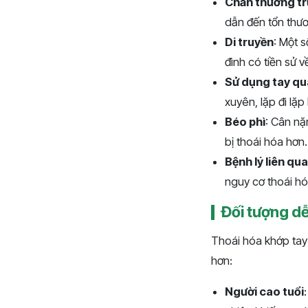
Chấn thương t
dẫn đến tổn thươ
Di truyền
: Một s
đình có tiền sử v
Sử dụng tay q
xuyên, lặp đi lặp
Béo phì
: Cân nặ
bị thoái hóa hơn.
Bệnh lý liên qu
nguy cơ thoái hó
Đối tượng d
Thoái hóa khớp tay
hơn:
Người cao tuổi