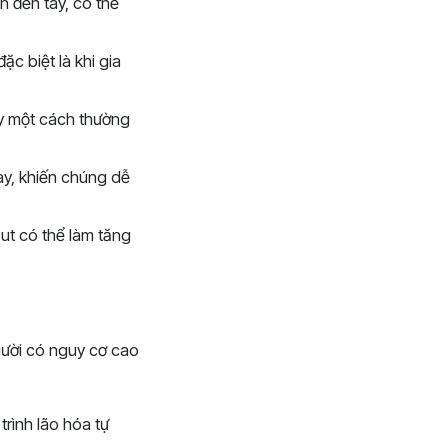
n đến tay, có thể
ặc biệt là khi gia
ay một cách thường
ay, khiến chúng dễ
ut có thể làm tăng
gười có nguy cơ cao
trình lão hóa tự