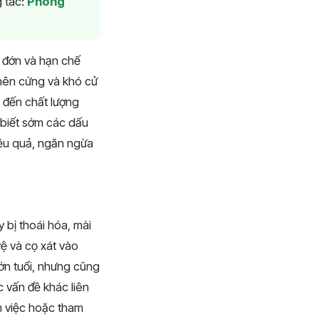
 tác:
Phòng
u đớn và hạn chế
 nên cứng và khó cử
 đến chất lượng
 biết sớm các dấu
hiệu quả, ngăn ngừa
 bị thoái hóa, mài
ệ và cọ xát vào
lớn tuổi, nhưng cũng
c vấn đề khác liên
m việc hoặc tham