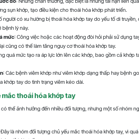
rước đó
: Những chấn thương, đặc biệt là những tai nạn liên qua
ng sụn khớp, tạo điều kiện cho thoái hóa khớp phát triển.
ố người có xu hướng bị thoái hóa khớp tay do yếu tố di truyền, đ
ề bệnh lý này.
uá mức
: Công việc hoặc các hoạt động đòi hỏi phải sử dụng t
 lại cũng có thể làm tăng nguy cơ thoái hóa khớp tay.
ng quá mức tạo ra áp lực lớn lên các khớp, bao gồm cả khớp t
an
: Các bệnh viêm khớp như viêm khớp dạng thấp hay bệnh go
a khớp tay do tình trạng viêm kéo dài.
ễ mắc thoái hóa khớp tay
 có thể ảnh hưởng đến nhiều đối tượng, nhưng một số nhóm n
: Đây là nhóm đối tượng chủ yếu mắc thoái hóa khớp tay, vì quá 