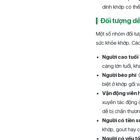
dính khớp có thể
Đối tượng d
Một số nhóm đối tư
sức khỏe khớp. Cá
Người cao tuổi
càng lớn tuổi, k
Người béo phì
:
biệt ở khớp gối 
Vận động viên 
xuyên tác động 
dễ bị chấn thươn
Người có tiền 
khớp, gout hay c
Người có yếu tố