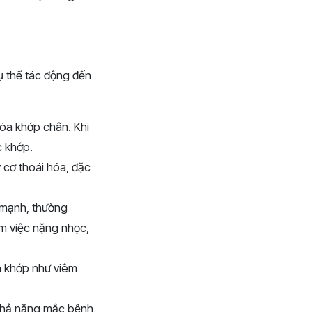
ụ thể tác động đến
 hóa khớp chân. Khi
c khớp.
 cơ thoái hóa, đặc
 mạnh, thường
m việc nặng nhọc,
n khớp như viêm
ì khả năng mắc bệnh