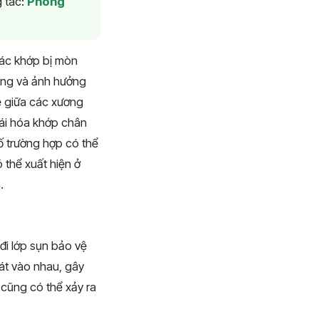
 tác:
Phòng
các khớp bị mòn
ộng và ảnh hưởng
ệ giữa các xương
oái hóa khớp chân
số trường hợp có thể
 thể xuất hiện ở
.
đi lớp sụn bảo vệ
át vào nhau, gây
 cũng có thể xảy ra