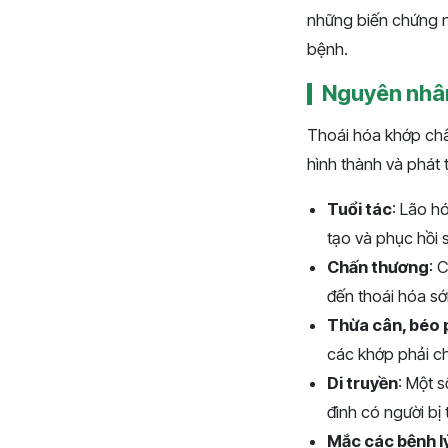
những biến chứng n
bệnh.
Nguyên nhân
Thoái hóa khớp châ
hình thành và phát
Tuổi tác
: Lão h
tạo và phục hồi 
Chấn thương
: 
đến thoái hóa s
Thừa cân, béo 
các khớp phải chị
Di truyền
: Một 
đình có người bị
Mắc các bệnh lý