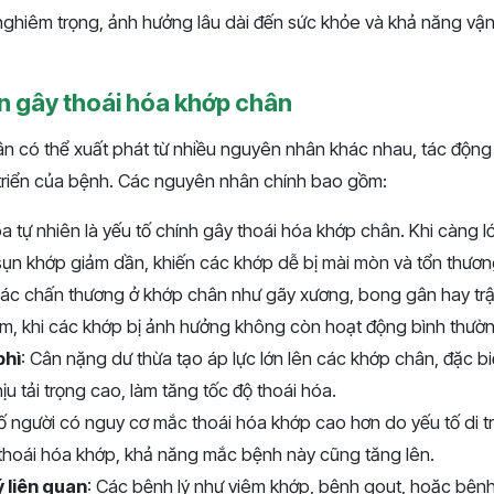
ghiêm trọng, ảnh hưởng lâu dài đến sức khỏe và khả năng vậ
 gây thoái hóa khớp chân
n có thể xuất phát từ nhiều nguyên nhân khác nhau, tác động 
 triển của bệnh. Các nguyên nhân chính bao gồm:
óa tự nhiên là yếu tố chính gây thoái hóa khớp chân. Khi càng lớ
sụn khớp giảm dần, khiến các khớp dễ bị mài mòn và tổn thươn
Các chấn thương ở khớp chân như gãy xương, bong gân hay trậ
ớm, khi các khớp bị ảnh hưởng không còn hoạt động bình thườn
phì
: Cân nặng dư thừa tạo áp lực lớn lên các khớp chân, đặc biệ
u tải trọng cao, làm tăng tốc độ thoái hóa.
số người có nguy cơ mắc thoái hóa khớp cao hơn do yếu tố di t
 thoái hóa khớp, khả năng mắc bệnh này cũng tăng lên.
 liên quan
: Các bệnh lý như viêm khớp, bệnh gout, hoặc bện