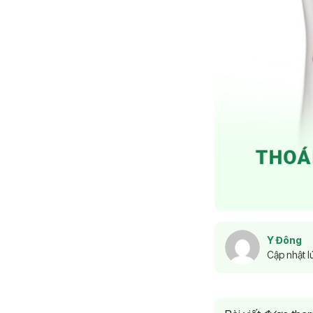
Y Đông
Cập nhật l