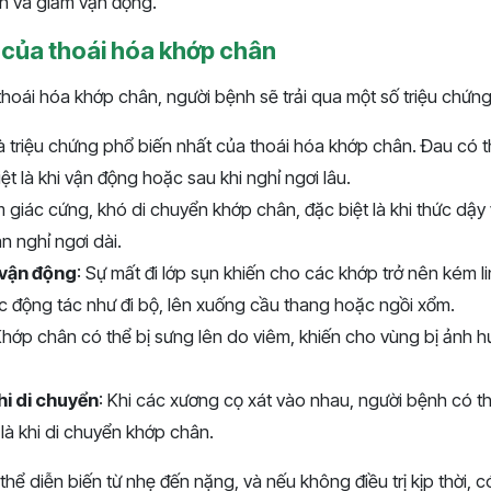
n và giảm vận động.
 của thoái hóa khớp chân
hoái hóa khớp chân, người bệnh sẽ trải qua một số triệu chứn
là triệu chứng phổ biến nhất của thoái hóa khớp chân. Đau có t
ệt là khi vận động hoặc sau khi nghỉ ngơi lâu.
m giác cứng, khó di chuyển khớp chân, đặc biệt là khi thức dậy
n nghỉ ngơi dài.
 vận động
: Sự mất đi lớp sụn khiến cho các khớp trở nên kém l
c động tác như đi bộ, lên xuống cầu thang hoặc ngồi xổm.
Khớp chân có thể bị sưng lên do viêm, khiến cho vùng bị ảnh 
hi di chuyển
: Khi các xương cọ xát vào nhau, người bệnh có t
 là khi di chuyển khớp chân.
thể diễn biến từ nhẹ đến nặng, và nếu không điều trị kịp thời, 