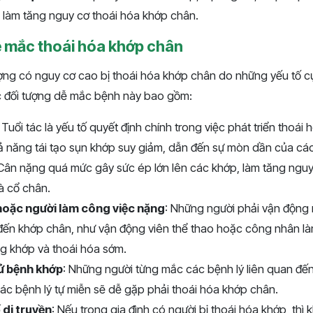
 làm tăng nguy cơ thoái hóa khớp chân.
ễ mắc thoái hóa khớp chân
ợng có nguy cơ cao bị thoái hóa khớp chân do những yếu tố c
c đối tượng dễ mắc bệnh này bao gồm:
: Tuổi tác là yếu tố quyết định chính trong việc phát triển thoái
hả năng tái tạo sụn khớp suy giảm, dẫn đến sự mòn dần của cá
 Cân nặng quá mức gây sức ép lớn lên các khớp, làm tăng nguy
và cổ chân.
hoặc người làm công việc nặng
: Những người phải vận động
đến khớp chân, như vận động viên thể thao hoặc công nhân là
g khớp và thoái hóa sớm.
sử bệnh khớp
: Những người từng mắc các bệnh lý liên quan đế
ác bệnh lý tự miễn sẽ dễ gặp phải thoái hóa khớp chân.
 di truyền
: Nếu trong gia đình có người bị thoái hóa khớp, th