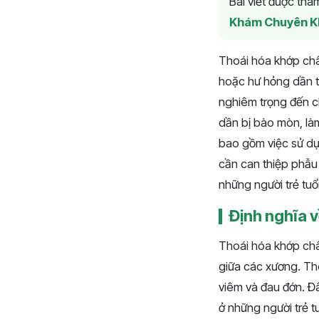
Bài viết được th
Khám Chuyên K
Thoái hóa khớp chân
hoặc hư hỏng dần t
nghiêm trọng đến c
dần bị bào mòn, làm
bao gồm việc sử dụn
cần can thiệp phẫu
những người trẻ tuổ
Định nghĩa 
Thoái hóa khớp chân
giữa các xương. Th
viêm và đau đớn. Đâ
ở những người trẻ t