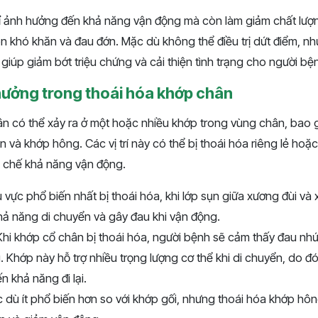
 ảnh hưởng đến khả năng vận động mà còn làm giảm chất lượn
 nên khó khăn và đau đớn. Mặc dù không thể điều trị dứt điểm, 
 giúp giảm bớt triệu chứng và cải thiện tình trạng cho người bệ
h hưởng trong thoái hóa khớp chân
n có thể xảy ra ở một hoặc nhiều khớp trong vùng chân, bao 
n và khớp hông. Các vị trí này có thể bị thoái hóa riêng lẻ hoặc
 chế khả năng vận động.
u vực phổ biến nhất bị thoái hóa, khi lớp sụn giữa xương đùi v
ả năng di chuyển và gây đau khi vận động.
 Khi khớp cổ chân bị thoái hóa, người bệnh sẽ cảm thấy đau nhức,
. Khớp này hỗ trợ nhiều trọng lượng cơ thể khi di chuyển, do đó
n khả năng đi lại.
c dù ít phổ biến hơn so với khớp gối, nhưng thoái hóa khớp hô