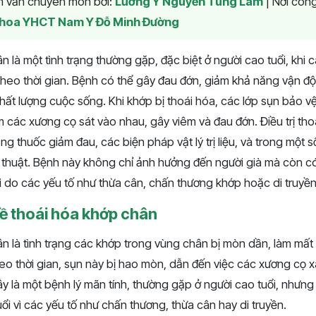
am vấn chuyên môn bởi:
Lương Y Nguyễn Tùng Lâm
|
Nơi công
hoa YHCT Nam Y Đỗ Minh Đường
 là một tình trạng thường gặp, đặc biệt ở người cao tuổi, khi 
heo thời gian. Bệnh có thể gây đau đớn, giảm khả năng vận đ
hất lượng cuộc sống. Khi khớp bị thoái hóa, các lớp sụn bảo v
 các xương cọ sát vào nhau, gây viêm và đau đớn. Điều trị th
g thuốc giảm đau, các biện pháp vật lý trị liệu, và trong một 
 thuật. Bệnh này không chỉ ảnh hưởng đến người già mà còn có
i do các yếu tố như thừa cân, chấn thương khớp hoặc di truyền
về thoái hóa khớp chân
 là tình trạng các khớp trong vùng chân bị mòn dần, làm mất 
eo thời gian, sụn này bị hao mòn, dẫn đến việc các xương cọ x
y là một bệnh lý mãn tính, thường gặp ở người cao tuổi, nhưng
uổi vì các yếu tố như chấn thương, thừa cân hay di truyền.