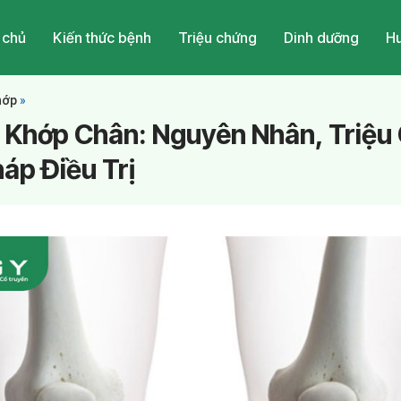
 chủ
Kiến thức bệnh
Triệu chứng
Dinh dưỡng
Hu
hớp
»
 Khớp Chân: Nguyên Nhân, Triệu
áp Điều Trị