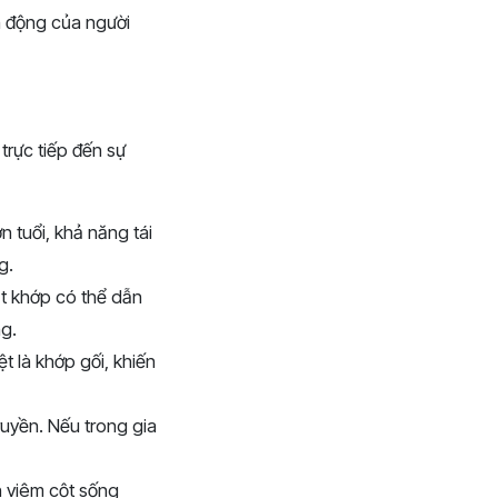
n động của người
trực tiếp đến sự
n tuổi, khả năng tái
g.
t khớp có thể dẫn
g.
t là khớp gối, khiến
ruyền. Nếu trong gia
h viêm cột sống