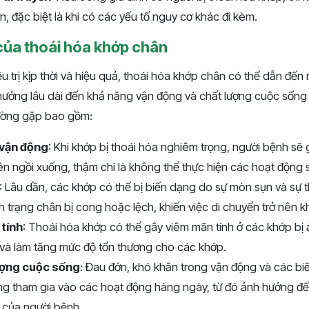
, đặc biệt là khi có các yếu tố nguy cơ khác đi kèm.
của thoái hóa khớp chân
 trị kịp thời và hiệu quả, thoái hóa khớp chân có thể dẫn đến
hưởng lâu dài đến khả năng vận động và chất lượng cuộc sống
ường gặp bao gồm:
 vận động
: Khi khớp bị thoái hóa nghiêm trọng, người bệnh sẽ
 lên ngồi xuống, thậm chí là không thể thực hiện các hoạt động 
: Lâu dần, các khớp có thể bị biến dạng do sự mòn sụn và sự t
nh trạng chân bị cong hoặc lệch, khiến việc di chuyển trở nên 
tính
: Thoái hóa khớp có thể gây viêm mãn tính ở các khớp bị
 và làm tăng mức độ tổn thương cho các khớp.
ượng cuộc sống
: Đau đớn, khó khăn trong vận động và các b
ng tham gia vào các hoạt động hàng ngày, từ đó ảnh hưởng đến
 của người bệnh.