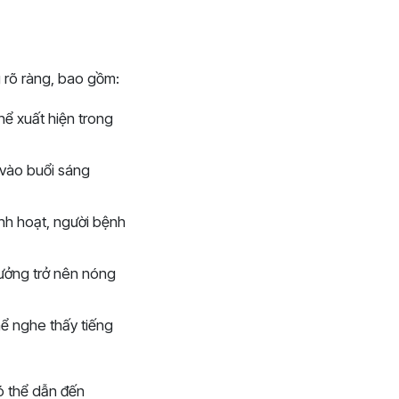
g rõ ràng, bao gồm:
hể xuất hiện trong
 vào buổi sáng
inh hoạt, người bệnh
hưởng trở nên nóng
hể nghe thấy tiếng
có thể dẫn đến