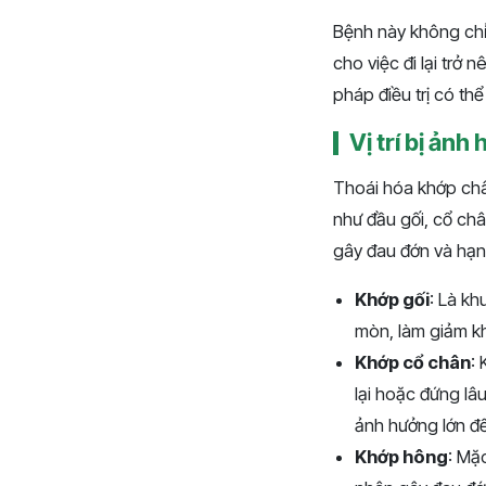
Bệnh này không chỉ
cho việc đi lại trở
pháp điều trị có thể
Vị trí bị ản
Thoái hóa khớp châ
như đầu gối, cổ châ
gây đau đớn và hạn
Khớp gối
: Là kh
mòn, làm giảm kh
Khớp cổ chân
:
lại hoặc đứng lâu
ảnh hưởng lớn đế
Khớp hông
: Mặ