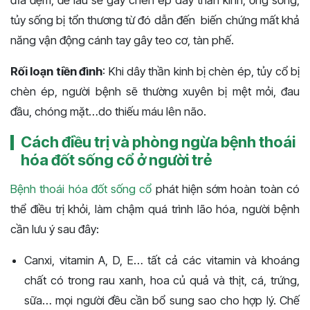
đĩa đệm, để lâu sẽ gây chèn ép dây thần kinh, ống sống,
tủy sống bị tổn thương từ đó dẫn đến biến chứng mất khả
năng vận động cánh tay gây teo cơ, tàn phế.
Rối loạn tiền đình
: Khi dây thần kinh bị chèn ép, tủy cổ bị
chèn ép, người bệnh sẽ thường xuyên bị mệt mỏi, đau
đầu, chóng mặt…do thiếu máu lên não.
Cách điều trị và phòng ngừa bệnh thoái
hóa đốt sống cổ ở người trẻ
Bệnh thoái hóa đốt sống cổ
phát hiện sớm hoàn toàn có
thể điều trị khỏi, làm chậm quá trình lão hóa, người bệnh
cần lưu ý sau đây:
Canxi, vitamin A, D, E… tất cả các vitamin và khoáng
chất có trong rau xanh, hoa củ quả và thịt, cá, trứng,
sữa… mọi người đều cần bổ sung sao cho hợp lý. Chế