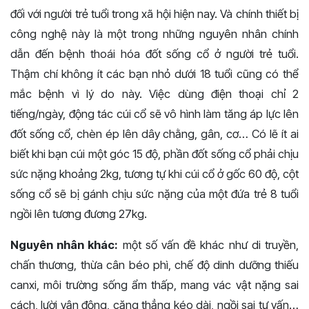
đối với người trẻ tuổi trong xã hội hiện nay. Và chính thiết bị
công nghệ này là một trong những nguyên nhân chính
dẫn đến bệnh thoái hóa đốt sống cổ ở người trẻ tuổi.
Thậm chí không ít các bạn nhỏ dưới 18 tuổi cũng có thể
mắc bệnh vì lý do này. Việc dùng điện thoại chỉ 2
tiếng/ngày, động tác cúi cổ sẽ vô hình làm tăng áp lực lên
đốt sống cổ, chèn ép lên dây chằng, gân, cơ… Có lẽ ít ai
biết khi bạn cúi một góc 15 độ, phần đốt sống cổ phải chịu
sức nặng khoảng 2kg, tương tự khi cúi cổ ở gốc 60 độ, cột
sống cổ sẽ bị gánh chịu sức nặng của một đứa trẻ 8 tuổi
ngồi lên tương đương 27kg.
Nguyên nhân khác:
một số vấn đề khác như di truyền,
chấn thương, thừa cân béo phì, chế độ dinh dưỡng thiếu
canxi, môi trường sống ẩm thấp, mang vác vật nặng sai
cách, lười vận động, căng thẳng kéo dài, ngồi sai tư vấn…