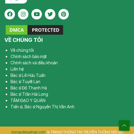
VỀ CHÚNG TÔI
Về chúng tôi
Chính sách bảo mật
Chính sách và điều khoản
Liên hệ
Bác sĩ Lê Hữu Tuấn
Bác sĩ Tuyết Lan
Bác sĩ Đỗ Thanh Hà
Bác sĩ Trần Hải Long
TÂM ĐẠO Y QUÁN
Tiến sĩ, Bác sĩ Nguyễn Thị Vân Anh
dongydieuphap.com
là TRANG THÔNG TIN TRUYỀN THÔNG NỘI BỘ