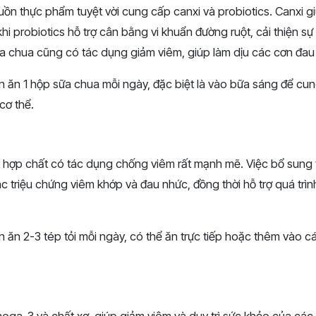
uồn thực phẩm tuyệt vời cung cấp canxi và probiotics. Canxi 
hi probiotics hỗ trợ cân bằng vi khuẩn đường ruột, cải thiện s
ữa chua cũng có tác dụng giảm viêm, giúp làm dịu các cơn đau
n ăn 1 hộp sữa chua mỗi ngày, đặc biệt là vào bữa sáng để cu
cơ thể.
ột hợp chất có tác dụng chống viêm rất mạnh mẽ. Việc bổ sung 
c triệu chứng viêm khớp và đau nhức, đồng thời hỗ trợ quá trìn
n ăn 2-3 tép tỏi mỗi ngày, có thể ăn trực tiếp hoặc thêm vào 