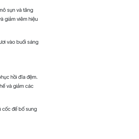
 mô sụn và tăng
và giảm viêm hiệu
ươi vào buổi sáng
phục hồi đĩa đệm.
thể và giảm các
gũ cốc để bổ sung