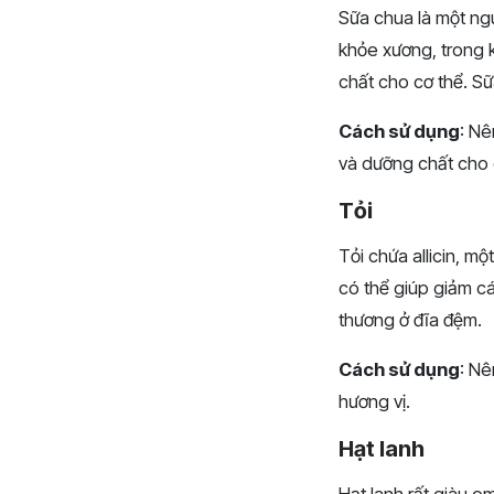
Sữa chua là một ng
khỏe xương, trong k
chất cho cơ thể. S
Cách sử dụng
: Nê
và dưỡng chất cho 
Tỏi
Tỏi chứa allicin, m
có thể giúp giảm cá
thương ở đĩa đệm.
Cách sử dụng
: Nê
hương vị.
Hạt lanh