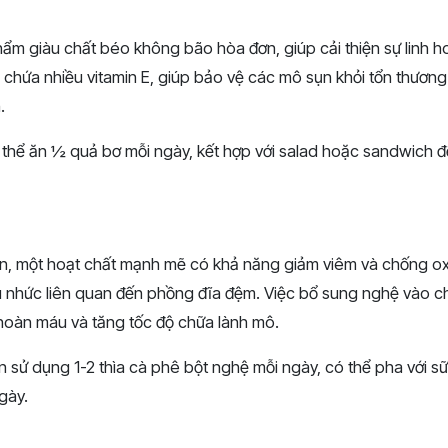
hẩm giàu chất béo không bão hòa đơn, giúp cải thiện sự linh h
 chứa nhiều vitamin E, giúp bảo vệ các mô sụn khỏi tổn thương
.
 thể ăn ½ quả bơ mỗi ngày, kết hợp với salad hoặc sandwich 
, một hoạt chất mạnh mẽ có khả năng giảm viêm và chống ox
u nhức liên quan đến phồng đĩa đệm. Việc bổ sung nghệ vào c
 hoàn máu và tăng tốc độ chữa lành mô.
n sử dụng 1-2 thìa cà phê bột nghệ mỗi ngày, có thể pha với s
gày.