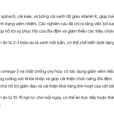
 spinach, cải kale, và bông cải xanh rất giàu vitamin K, giúp b
ình trạng viêm nhiễm. Các nghiên cứu đã chỉ ra rằng việc bổ su
úp hỗ trợ sự phục hồi của đĩa đệm và giảm thiểu các triệu chứn
n ăn từ 2-3 bữa rau lá xanh mỗi tuần, có thể chế biến dưới dạn
u omega-3 và chất chống oxy hóa, có tác dụng giảm viêm hiệu
ng cường sức khỏe khớp và giúp cải thiện chức năng đĩa đệm.
hó hỗ trợ giảm đau và cải thiện khả năng linh hoạt của cột số
n ăn từ 10-15 hạt óc chó mỗi ngày, có thể ăn trực tiếp hoặc t
.