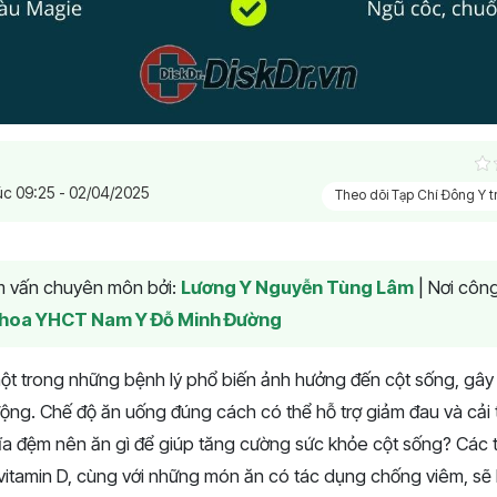
úc 09:25 - 02/04/2025
Theo dõi Tạp Chí Đông Y 
am vấn chuyên môn bởi:
Lương Y Nguyễn Tùng Lâm
|
Nơi công
hoa YHCT Nam Y Đỗ Minh Đường
ột trong những bệnh lý phổ biến ảnh hưởng đến cột sống, gây
ng. Chế độ ăn uống đúng cách có thể hỗ trợ giảm đau và cải t
ĩa đệm nên ăn gì để giúp tăng cường sức khỏe cột sống? Các
 vitamin D, cùng với những món ăn có tác dụng chống viêm, sẽ l