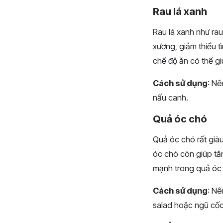
Rau lá xanh
Rau lá xanh như rau
xương, giảm thiểu t
chế độ ăn có thể gi
Cách sử dụng
: Nê
nấu canh.
Quả óc chó
Quả óc chó rất già
óc chó còn giúp tă
mạnh trong quả óc c
Cách sử dụng
: Nê
salad hoặc ngũ cốc