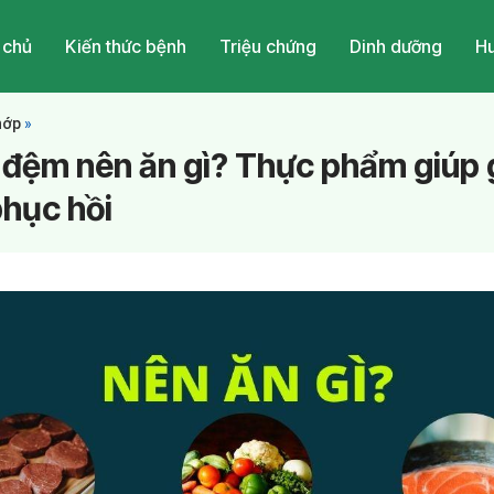
 chủ
Kiến thức bệnh
Triệu chứng
Dinh dưỡng
Hu
hớp
»
 đệm nên ăn gì? Thực phẩm giúp
phục hồi