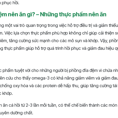
h phục hồi.
ệm nên ăn gì? – Những thực phẩm nên ăn
 một vai trò quan trọng trong việc hỗ trợ điều trị và giảm thiể
. Việc lựa chọn thực phẩm phù hợp không chỉ giúp cải thiện 
iêm, tăng cường sức mạnh cho các mô sụn và khớp. Vậy, phồ
ng thực phẩm giúp hỗ trợ quá trình hồi phục và giảm đau hiệu q
c phẩm tuyệt vời cho những người bị phồng đĩa đệm vì chứa nh
n cứu cho thấy omega-3 có khả năng giảm viêm và giảm đau 
chống oxy hóa và các protein dễ hấp thu, giúp tăng cường tái
c khớp.
n ăn cá hồi từ 2-3 lần mỗi tuần, có thể chế biến thành các mó
guyên dưỡng chất.