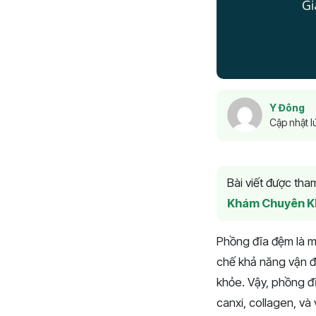
Y Đông
Cập nhật l
Bài viết được th
Khám Chuyên K
Phồng đĩa đệm là m
chế khả năng vận độ
khỏe. Vậy, phồng đ
canxi, collagen, và