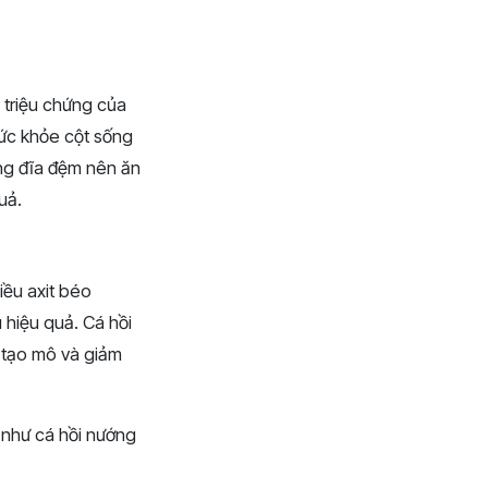
u triệu chứng của
sức khỏe cột sống
ng đĩa đệm nên ăn
uả.
iều axit béo
hiệu quả. Cá hồi
 tạo mô và giảm
n như cá hồi nướng