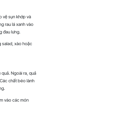
ảo vệ sụn khớp và
ng rau lá xanh vào
g đau lưng.
g salad, xào hoặc
 quả. Ngoài ra, quả
 Các chất béo lành
ng.
hêm vào các món