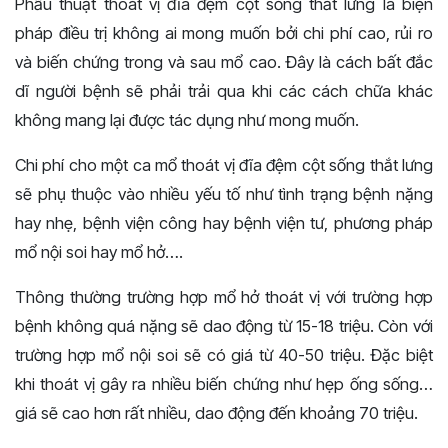
Phẫu thuật thoát vị đĩa đệm cột sống thắt lưng là biện
pháp điều trị không ai mong muốn bởi chi phí cao, rủi ro
và biến chứng trong và sau mổ cao. Đây là cách bất đắc
dĩ người bệnh sẽ phải trải qua khi các cách chữa khác
không mang lại được tác dụng như mong muốn.
Chi phí cho một ca mổ thoát vị đĩa đệm cột sống thắt lưng
sẽ phụ thuộc vào nhiều yếu tố như tình trạng bệnh nặng
hay nhẹ, bệnh viện công hay bệnh viện tư, phương pháp
mổ nội soi hay mổ hở….
Thông thường trường hợp mổ hở thoát vị với trường hợp
bệnh không quá nặng sẽ dao động từ 15-18 triệu. Còn với
trường hợp mổ nội soi sẽ có giá từ 40-50 triệu. Đặc biệt
khi thoát vị gây ra nhiều biến chứng như hẹp ống sống…
giá sẽ cao hơn rất nhiều, dao động đến khoảng 70 triệu.