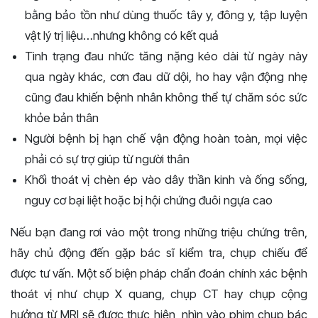
bằng bảo tồn như dùng thuốc tây y, đông y, tập luyện
vật lý trị liệu…nhưng không có kết quả
Tình trạng đau nhức tăng nặng kéo dài từ ngày này
qua ngày khác, cơn đau dữ dội, ho hay vận động nhẹ
cũng đau khiến bệnh nhân không thể tự chăm sóc sức
khỏe bản thân
Người bệnh bị hạn chế vận động hoàn toàn, mọi việc
phải có sự trợ giúp từ người thân
Khối thoát vị chèn ép vào dây thần kinh và ống sống,
nguy cơ bại liệt hoặc bị hội chứng đuôi ngựa cao
Nếu bạn đang rơi vào một trong những triệu chứng trên,
hãy chủ động đến gặp bác sĩ kiểm tra, chụp chiếu để
được tư vấn. Một số biện pháp chẩn đoán chính xác bệnh
thoát vị như chụp X quang, chụp CT hay chụp cộng
hưởng từ MRI sẽ được thực hiện, nhìn vào phim chụp bác