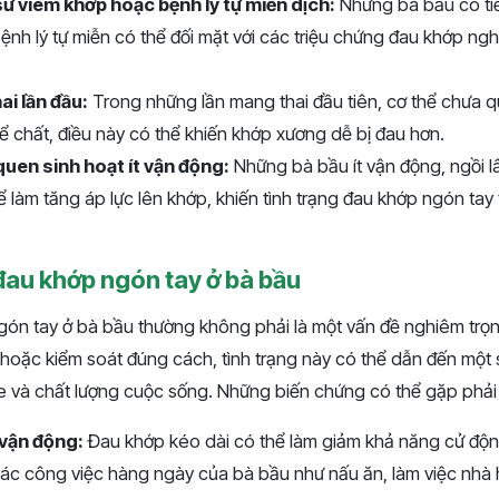
sử viêm khớp hoặc bệnh lý tự miễn dịch:
Những bà bầu có ti
nh lý tự miễn có thể đối mặt với các triệu chứng đau khớp ng
i lần đầu:
Trong những lần mang thai đầu tiên, cơ thể chưa q
ể chất, điều này có thể khiến khớp xương dễ bị đau hơn.
quen sinh hoạt ít vận động:
Những bà bầu ít vận động, ngồi l
 làm tăng áp lực lên khớp, khiến tình trạng đau khớp ngón tay
đau khớp ngón tay ở bà bầu
ón tay ở bà bầu thường không phải là một vấn đề nghiêm trọ
 hoặc kiểm soát đúng cách, tình trạng này có thể dẫn đến một
 và chất lượng cuộc sống. Những biến chứng có thể gặp phả
vận động:
Đau khớp kéo dài có thể làm giảm khả năng cử độn
ác công việc hàng ngày của bà bầu như nấu ăn, làm việc nh