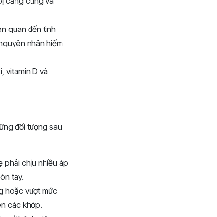
bị căng cứng và
ên quan đến tình
à nguyên nhân hiếm
, vitamin D và
hững đối tượng sau
ẹ phải chịu nhiều áp
ón tay.
g hoặc vượt mức
ên các khớp.