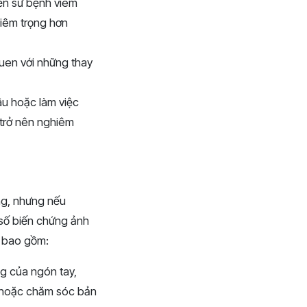
ền sử bệnh viêm
hiêm trọng hơn
uen với những thay
âu hoặc làm việc
 trở nên nghiêm
ng, nhưng nếu
 số biến chứng ảnh
i bao gồm:
g của ngón tay,
à hoặc chăm sóc bản