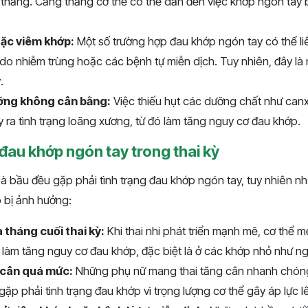
thẳng. Căng thẳng cơ thể có thể dẫn đến việc khớp ngón tay 
ặc viêm khớp:
Một số trường hợp đau khớp ngón tay có thể li
do nhiễm trùng hoặc các bệnh tự miễn dịch. Tuy nhiên, đây l
.
ỡng không cân bằng:
Việc thiếu hụt các dưỡng chất như canxi
 ra tình trạng loãng xương, từ đó làm tăng nguy cơ đau khớp.
 đau khớp ngón tay trong thai kỳ
à bầu đều gặp phải tình trạng đau khớp ngón tay, tuy nhiên n
 bị ảnh hưởng:
 tháng cuối thai kỳ:
Khi thai nhi phát triển mạnh mẽ, cơ thể m
y làm tăng nguy cơ đau khớp, đặc biệt là ở các khớp nhỏ như ng
 cân quá mức:
Những phụ nữ mang thai tăng cân nhanh chón
ặp phải tình trạng đau khớp vì trọng lượng cơ thể gây áp lực l