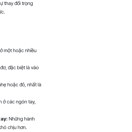
ự thay đổi trọng
ức.
 ở một hoặc nhiều
ơ, đặc biệt là vào
hẹ hoặc đỏ, nhất là
n ở các ngón tay,
tay:
Những hành
khó chịu hơn.