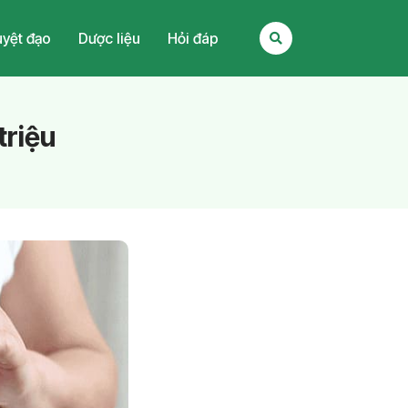
yệt đạo
Dược liệu
Hỏi đáp
triệu