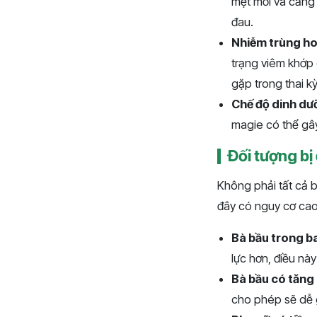
mệt mỏi và căng 
đau.
Nhiễm trùng ho
trạng viêm khớp 
gặp trong thai kỳ
Chế độ dinh dư
magie có thể gây
Đối tượng bị
Không phải tất cả b
đây có nguy cơ cao
Bà bầu trong ba
lực hơn, điều nà
Bà bầu có tăng
cho phép sẽ dễ g