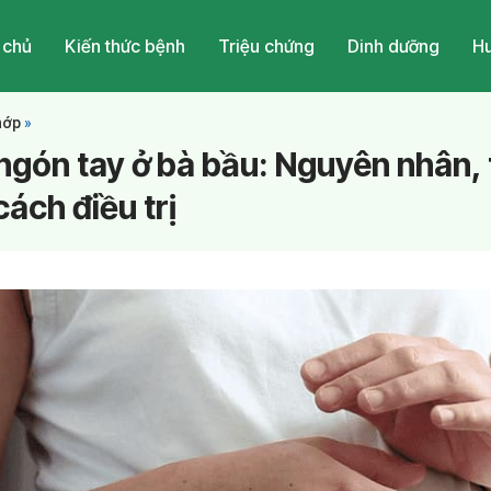
 chủ
Kiến thức bệnh
Triệu chứng
Dinh dưỡng
Hu
hớp
»
ngón tay ở bà bầu: Nguyên nhân, 
ách điều trị