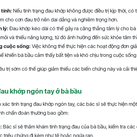
tính:
Nếu tình trạng đau khớp không được điều trị kịp thời, có
àm cho cơn đau trở nên dai dẳng và nghiêm trọng hơn.
 lý:
Đau khớp kéo dài có thể gây ra căng thẳng tâm lý cho bà
t mỏi và thiếu năng lượng, từ đó ảnh hưởng đến sức khỏe tâm th
g cuộc sống:
Việc không thể thực hiện các hoạt động đơn gi
thể khiến bà bầu cảm thấy bất tiện và khó chịu trong cuộc sốn
iều trị sớm có thể giúp giảm thiểu các biến chứng này và cải th
au khớp ngón tay ở bà bầu
xác tình trạng đau khớp ngón tay, các bác sĩ sẽ thực hiện một
rình chẩn đoán thường bao gồm:
:
Bác sĩ sẽ thăm khám tình trạng đau của bà bầu, kiểm tra các 
 triệu chứng đi kèm như tê hoặc ngứa ran.