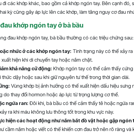
u đi các khớp khác, bao gồm cả khớp ngón tay. Bên cạnh đó, s
thai kỳ cũng gây áp lực lên các khớp, làm tăng nguy cơ đau nh
 đau khớp ngón tay ở bà bầu
rạng đau khớp ngón tay, bà bầu thường có các triệu chứng sau:
oặc nhức ở các khớp ngón tay:
Tình trạng này có thể xảy ra
 xuất hiện khi di chuyển tay hoặc nắm chặt.
iảm khả năng cử động:
Khớp ngón tay có thể cảm thấy cứng đ
 thức dậy hoặc sau khi giữ nguyên tư thế trong thời gian dài.
 ửng:
Vùng khớp bị ảnh hưởng có thể xuất hiện dấu hiệu sưng n
ng do thay đổi hormon hoặc áp lực từ trọng lượng cơ thể.
ặc ngứa ran:
Đôi khi, bà bầu có thể cảm thấy tê hoặc ngứa ra
xảy ra khi máu không lưu thông tốt trong khu vực này.
ực hiện các hoạt động như nắm bắt đồ vật hoặc gập ngón 
ư cầm nắm hoặc viết có thể khiến cơn đau trở nên rõ ràng và 