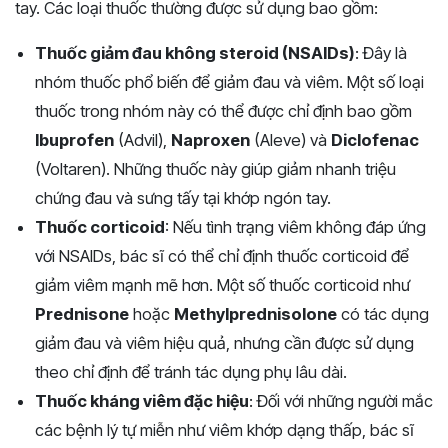
tay. Các loại thuốc thường được sử dụng bao gồm:
Thuốc giảm đau không steroid (NSAIDs)
: Đây là
nhóm thuốc phổ biến để giảm đau và viêm. Một số loại
thuốc trong nhóm này có thể được chỉ định bao gồm
Ibuprofen
(Advil),
Naproxen
(Aleve) và
Diclofenac
(Voltaren). Những thuốc này giúp giảm nhanh triệu
chứng đau và sưng tấy tại khớp ngón tay.
Thuốc corticoid
: Nếu tình trạng viêm không đáp ứng
với NSAIDs, bác sĩ có thể chỉ định thuốc corticoid để
giảm viêm mạnh mẽ hơn. Một số thuốc corticoid như
Prednisone
hoặc
Methylprednisolone
có tác dụng
giảm đau và viêm hiệu quả, nhưng cần được sử dụng
theo chỉ định để tránh tác dụng phụ lâu dài.
Thuốc kháng viêm đặc hiệu
: Đối với những người mắc
các bệnh lý tự miễn như viêm khớp dạng thấp, bác sĩ