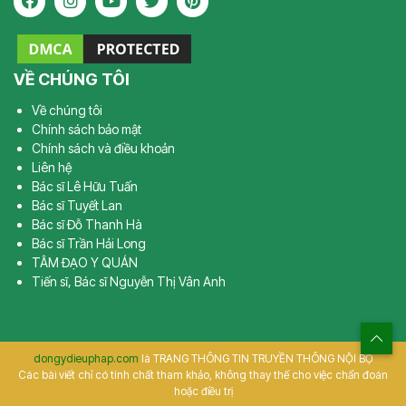
VỀ CHÚNG TÔI
Về chúng tôi
Chính sách bảo mật
Chính sách và điều khoản
Liên hệ
Bác sĩ Lê Hữu Tuấn
Bác sĩ Tuyết Lan
Bác sĩ Đỗ Thanh Hà
Bác sĩ Trần Hải Long
TÂM ĐẠO Y QUÁN
Tiến sĩ, Bác sĩ Nguyễn Thị Vân Anh
dongydieuphap.com
là TRANG THÔNG TIN TRUYỀN THÔNG NỘI BỘ
Các bài viết chỉ có tính chất tham khảo, không thay thế cho việc chẩn đoán
hoặc điều trị