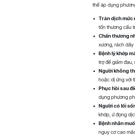
thể áp dụng phương 
Tràn dịch mức 
tổn thương cấu t
Chấn thương n
xương, rách dây
Bệnh lý khớp m
trợ để giảm đau,
Người không th
hoặc dị ứng với 
Phục hồi sau điề
dụng phương pháp
Người có lối số
khớp, ứ đọng dịc
Bệnh nhân muốn
nguy cơ cao mắc