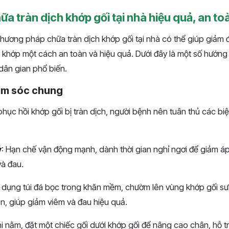
a tràn dịch khớp gối tại nhà hiệu quả, an to
hương pháp chữa tràn dịch khớp gối tại nhà có thể giúp giảm 
g khớp một cách an toàn và hiệu quả. Dưới đây là một số hướn
ân gian phổ biến.
ăm sóc chung
 phục hồi khớp gối bị tràn dịch, người bệnh nên tuân thủ các 
ý
: Hạn chế vận động mạnh, dành thời gian nghỉ ngơi để giảm áp 
và đau.
ử dụng túi đá bọc trong khăn mềm, chườm lên vùng khớp gối s
ần, giúp giảm viêm và đau hiệu quả.
hi nằm, đặt một chiếc gối dưới khớp gối để nâng cao chân, hỗ t