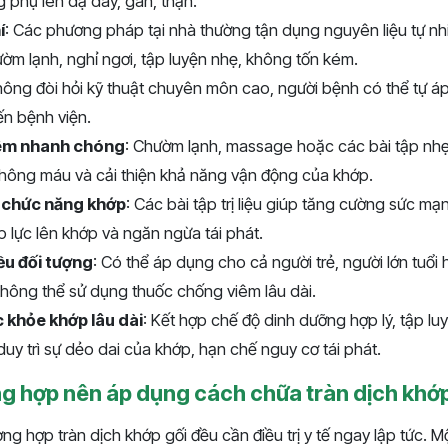
 phụ lên dạ dày, gan, thận.
í
: Các phương pháp tại nhà thường tận dụng nguyên liệu tự nh
ờm lạnh, nghỉ ngơi, tập luyện nhẹ, không tốn kém.
hông đòi hỏi kỹ thuật chuyên môn cao, người bệnh có thể tự á
n bệnh viện.
iêm nhanh chóng
: Chườm lạnh, massage hoặc các bài tập nhẹ
 thông máu và cải thiện khả năng vận động của khớp.
i chức năng khớp
: Các bài tập trị liệu giúp tăng cường sức m
p lực lên khớp và ngăn ngừa tái phát.
ều đối tượng
: Có thể áp dụng cho cả người trẻ, người lớn tuổ
hông thể sử dụng thuốc chống viêm lâu dài.
c khỏe khớp lâu dài
: Kết hợp chế độ dinh dưỡng hợp lý, tập lu
uy trì sự dẻo dai của khớp, hạn chế nguy cơ tái phát.
g hợp nên áp dụng cách chữa tràn dịch khớp 
ng hợp tràn dịch khớp gối đều cần điều trị y tế ngay lập tức. 