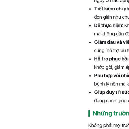
nguy cơ tác dụng
Tiết kiệm chi ph
đơn giản như chư
Dễ thực hiện
: K
mà không cần đế
Giảm đau và v
sưng, hỗ trợ lưu
Hỗ trợ phục hồ
khớp gối, giảm á
Phù hợp với nhi
bệnh lý nền mà k
Giúp duy trì sứ
đúng cách giúp d
Những trườn
Không phải mọi trườ