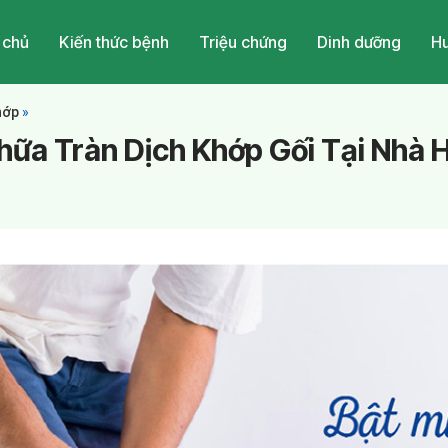
 chủ
Kiến thức bệnh
Triệu chứng
Dinh dưỡng
Hu
hớp
»
hữa Tràn Dịch Khớp Gối Tại Nhà 