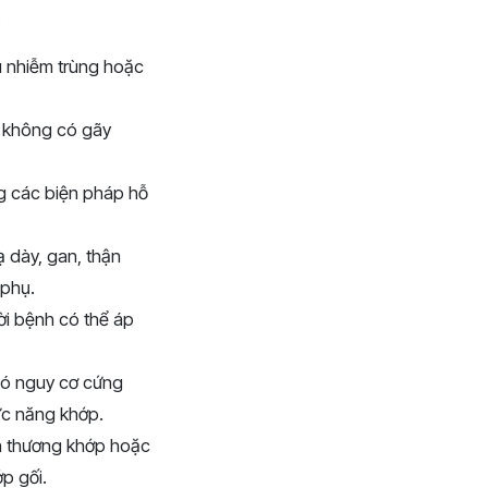
.
u nhiễm trùng hoặc
 không có gãy
ng các biện pháp hỗ
ạ dày, gan, thận
 phụ.
ười bệnh có thể áp
 có nguy cơ cứng
ức năng khớp.
ấn thương khớp hoặc
p gối.