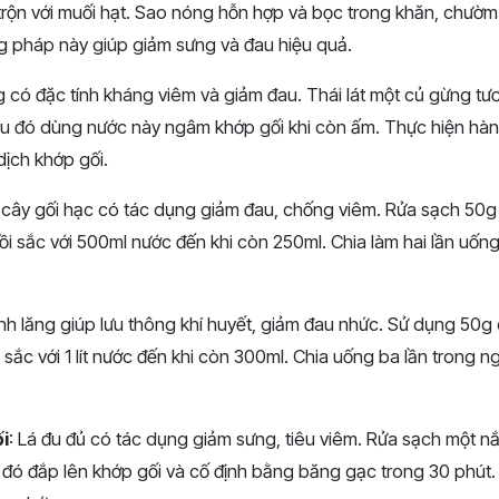
i trộn với muối hạt. Sao nóng hỗn hợp và bọc trong khăn, chườm
g pháp này giúp giảm sưng và đau hiệu quả.
g có đặc tính kháng viêm và giảm đau. Thái lát một củ gừng tươi
sau đó dùng nước này ngâm khớp gối khi còn ấm. Thực hiện hà
dịch khớp gối.
 cây gối hạc có tác dụng giảm đau, chống viêm. Rửa sạch 50g rễ
ồi sắc với 500ml nước đến khi còn 250ml. Chia làm hai lần uốn
inh lăng giúp lưu thông khí huyết, giảm đau nhức. Sử dụng 50g c
t, sắc với 1 lít nước đến khi còn 300ml. Chia uống ba lần trong ng
i
: Lá đu đủ có tác dụng giảm sưng, tiêu viêm. Rửa sạch một nắ
u đó đắp lên khớp gối và cố định bằng băng gạc trong 30 phút