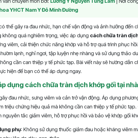
am vấn chuyên môn bởi:
Lương Y Nguyễn Tùng Lâm
|
Nơi công
hoa YHCT Nam Y Đỗ Minh Đường
 có thể gây ra đau nhức, hạn chế vận động và ảnh hưởng đến c
ng không quá nghiêm trọng, việc áp dụng
cách chữa tràn dịch
ng viêm, cải thiện chức năng khớp và hỗ trợ quá trình phục h
ư chườm lạnh, nghỉ ngơi, tập luyện nhẹ nhàng và sử dụng thảo 
không cần can thiệp y tế phức tạp. Bài viết này sẽ hướng dẫn ch
hực hiện để bạn có thể áp dụng ngay.
áp dụng cách chữa tràn dịch khớp gối tại nhà
gây đau nhức, sưng viêm và cản trở vận động. Áp dụng phương 
ảm triệu chứng hiệu quả mà không cần can thiệp y tế phức tạ
 nguyên tắc giảm viêm, hỗ trợ phục hồi và bảo vệ khớp gối kh
 dụng phụ
: Không sử dụng thuốc giảm đau hoặc kháng viêm m