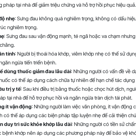
pháp tại nhà để giảm triệu chứng và hỗ trợ hồi phục hiệu quả
độ nhẹ
: Sưng đau không quá nghiêm trọng, không có dấu hiệ
rúc nghiêm trọng.
hẹ
: Sưng đau sau vận động mạnh, té ngã hoặc va chạm nhưng
 chằng.
ãn tính
: Người bị thoái hóa khớp, viêm khớp nhẹ có thể sử dụ
 ngăn ngừa tiến triển bệnh.
ể dùng thuốc giảm đau lâu dài
: Những người có vấn đề về d
thuốc có thể áp dụng cách chữa tự nhiên để hạn chế tác dụng
u trị y tế
: Sau khi điều trị bằng thuốc hoặc chọc hút dịch, ng
 tại nhà để hỗ trợ phục hồi và ngăn ngừa tràn dịch tái phát.
ng ít vận động
: Những người làm việc văn phòng, ít vận động
h có thể áp dụng các biện pháp tập luyện nhẹ để cải thiện ch
 duy trì sức khỏe khớp lâu dài
: Những người có tiền sử ch
 bệnh khớp nên áp dụng các phương pháp này để bảo vệ khớ