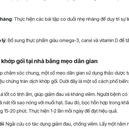
nhàng
: Thực hiện các bài tập co duỗi nhẹ nhàng để duy trì sự l
.
 lý
: Bổ sung thực phẩm giàu omega-3, canxi và vitamin D để 
 khớp gối tại nhà bằng mẹo dân gian
p chăm sóc chung, một số mẹo dân gian sử dụng thảo dược t
ệu chứng tràn dịch khớp gối. Dưới đây là một số cách phổ biến:
 Lá lốt có tính ấm, giúp giảm đau và kháng viêm. Người bệnh có
 giã nát rồi sao nóng với muối hạt. Sau đó, bọc hỗn hợp trong k
ng 15-20 phút. Thực hiện 1-2 lần mỗi ngày để đạt hiệu quả.
ối
: Ngải cứu có tác dụng giảm đau, chống viêm. Lấy một nắm ng