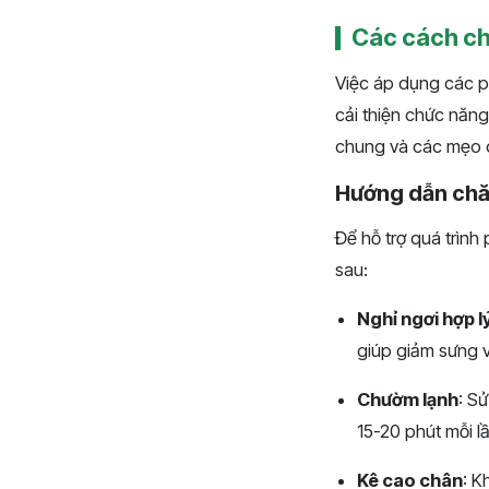
Các cách chữ
Việc áp dụng các p
cải thiện chức năn
chung và các mẹo d
Hướng dẫn ch
Để hỗ trợ quá trình
sau:
Nghỉ ngơi hợp l
giúp giảm sưng 
Chườm lạnh
: S
15-20 phút mỗi l
Kê cao chân
: K