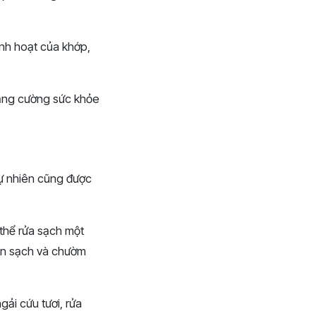
inh hoạt của khớp,
tăng cường sức khỏe
ự nhiên cũng được
 thể rửa sạch một
hăn sạch và chườm
ải cứu tươi, rửa