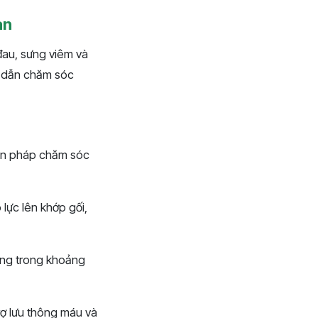
àn
đau, sưng viêm và
g dẫn chăm sóc
biện pháp chăm sóc
lực lên khớp gối,
ưng trong khoảng
rợ lưu thông máu và