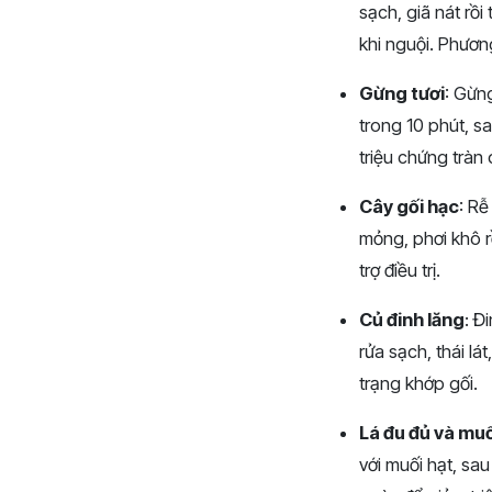
sạch, giã nát rồ
khi nguội. Phươn
Gừng tươi
: Gừn
trong 10 phút, 
triệu chứng tràn 
Cây gối hạc
: Rễ
mỏng, phơi khô r
trợ điều trị.
Củ đinh lăng
: Đ
rửa sạch, thái lá
trạng khớp gối.
Lá đu đủ và muố
với muối hạt, sa