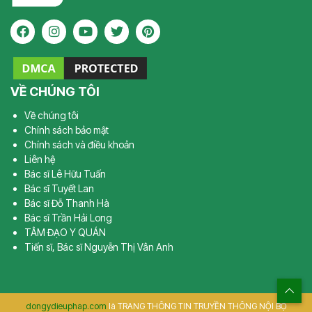
VỀ CHÚNG TÔI
Về chúng tôi
Chính sách bảo mật
Chính sách và điều khoản
Liên hệ
Bác sĩ Lê Hữu Tuấn
Bác sĩ Tuyết Lan
Bác sĩ Đỗ Thanh Hà
Bác sĩ Trần Hải Long
TÂM ĐẠO Y QUÁN
Tiến sĩ, Bác sĩ Nguyễn Thị Vân Anh
dongydieuphap.com
là TRANG THÔNG TIN TRUYỀN THÔNG NỘI BỘ