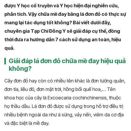
được Y học cổ truyền và Y học hiện đại nghiên cứu,
phân tích. Vậy chữa mề đay bằng lá đơn đỏ có thực sự
mang lại tác dụng tốt không? Bài viết dưới đây,
chuyên gia Tạp Chí Đông Y sẽ giải đáp cụ thể, đồng
thời đưa ra hướng dẫn 7 cách sử dụng an toàn, hiệu
quả.
Giải đáp lá đơn đỏ chữa mề đay hiệu quả
không?
Cây đơn đỏ hay còn có nhiều tên khác là đơn tướng quân,
đơn tía, liễu đỏ, đơn mặt trời, hồng bối quế hoa,… Tên
khoa học của cây là Excoecaria cochinchinensis, thuộc
họ thầu dầu. Lá đơn đỏ được sử dụng trong hỗ trợ điều trị
nhiều bệnh ngoài da như á sừng, vảy nến, viêm da cơ địa
và đặc biệt là mề đay.