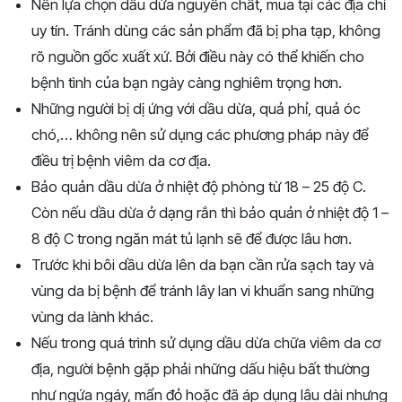
Nên lựa chọn dầu dừa nguyên chất, mua tại các địa chỉ
uy tín. Tránh dùng các sản phẩm đã bị pha tạp, không
rõ nguồn gốc xuất xứ. Bởi điều này có thể khiến cho
bệnh tình của bạn ngày càng nghiêm trọng hơn.
Những người bị dị ứng với dầu dừa, quả phỉ, quả óc
chó,… không nên sử dụng các phương pháp này để
điều trị bệnh viêm da cơ địa.
Bảo quản dầu dừa ở nhiệt độ phòng từ 18 – 25 độ C.
Còn nếu dầu dừa ở dạng rắn thì bảo quản ở nhiệt độ 1 –
8 độ C trong ngăn mát tủ lạnh sẽ để được lâu hơn.
Trước khi bôi dầu dừa lên da bạn cần rửa sạch tay và
vùng da bị bệnh để tránh lây lan vi khuẩn sang những
vùng da lành khác.
Nếu trong quá trình sử dụng dầu dừa chữa viêm da cơ
địa, người bệnh gặp phải những dấu hiệu bất thường
như ngứa ngáy, mẩn đỏ hoặc đã áp dụng lâu dài nhưng