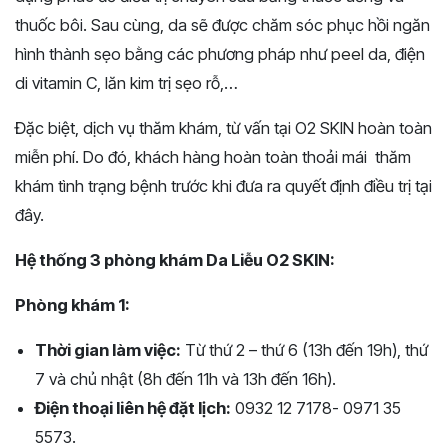
thuốc bôi. Sau cùng, da sẽ được chăm sóc phục hồi ngăn
hình thành sẹo bằng các phương pháp như peel da, điện
di vitamin C, lăn kim trị sẹo rỗ,…
Đặc biệt, dịch vụ thăm khám, từ vấn tại O2 SKIN hoàn toàn
miễn phí. Do đó, khách hàng hoàn toàn thoải mái thăm
khám tình trạng bệnh trước khi đưa ra quyết định điều trị tại
đây.
Hệ thống 3 phòng khám Da Liễu O2 SKIN:
Phòng khám 1:
Thời gian làm việc:
Từ thứ 2 – thứ 6 (13h đến 19h), thứ
7 và chủ nhật (8h đến 11h và 13h đến 16h).
Điện thoại liên hệ đặt lịch:
0932 12 7178- 0971 35
5573.