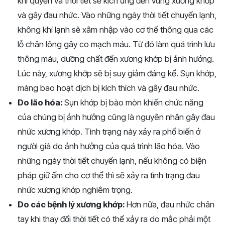
khí quyển và thời tiết sẽ kích ứng đến vùng xương khớp
và gây đau nhức. Vào những ngày thời tiết chuyển lạnh,
không khí lạnh sẽ xâm nhập vào cơ thể thông qua các
lỗ chân lông gây co mạch máu. Từ đó làm quá trình lưu
thông máu, dưỡng chất đến xương khớp bị ảnh hưởng.
Lúc này, xương khớp sẽ bị suy giảm đáng kể. Sụn khớp,
màng bao hoạt dịch bị kích thích và gây đau nhức.
Do lão hóa:
Sụn khớp bị bào mòn khiến chức năng
của chúng bị ảnh hưởng cũng là nguyên nhân gây đau
nhức xương khớp. Tình trạng này xảy ra phổ biến ở
người già do ảnh hưởng của quá trình lão hóa. Vào
những ngày thời tiết chuyển lạnh, nếu không có biện
pháp giữ ấm cho cơ thể thì sẽ xảy ra tình trạng đau
nhức xương khớp nghiêm trọng.
Do các bệnh lý xương khớp:
Hơn nữa, đau nhức chân
tay khi thay đổi thời tiết có thể xảy ra do mắc phải một