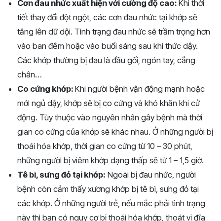
Cơn đau nhức xuất hiện với cường độ cao:
Khi thời
tiết thay đổi đột ngột, các cơn đau nhức tại khớp sẽ
tăng lên dữ dội. Tình trạng đau nhức sẽ trầm trọng hơn
vào ban đêm hoặc vào buổi sáng sau khi thức dậy.
Các khớp thường bị đau là đầu gối, ngón tay, cẳng
chân…
Co cứng khớp:
Khi người bệnh vận động mạnh hoặc
mới ngủ dậy, khớp sẽ bị co cứng và khó khăn khi cử
động. Tùy thuộc vào nguyên nhân gây bệnh mà thời
gian co cứng của khớp sẽ khác nhau. Ở những người bị
thoái hóa khớp, thời gian co cứng từ 10 – 30 phút,
những người bị viêm khớp dạng thấp sẽ từ 1 – 1,5 giờ.
Tê bì, sưng đỏ tại khớp:
Ngoài bị đau nhức, người
bệnh còn cảm thấy xương khớp bị tê bì, sưng đỏ tại
các khớp. Ở những người trẻ, nếu mắc phải tình trạng
này thì bạn có nguy cơ bị thoái hóa khớp, thoát vị đĩa