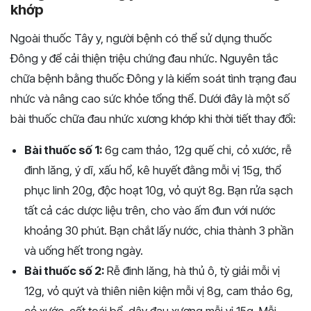
khớp
Ngoài thuốc Tây y, người bệnh có thể sử dụng thuốc
Đông y để cải thiện triệu chứng đau nhức. Nguyên tắc
chữa bệnh bằng thuốc Đông y là kiểm soát tình trạng đau
nhức và nâng cao sức khỏe tổng thể. Dưới đây là một số
bài thuốc chữa đau nhức xương khớp khi thời tiết thay đổi:
Bài thuốc số 1:
6g cam thảo, 12g quế chi, cỏ xước, rễ
đinh lăng, ý dĩ, xấu hổ, kê huyết đằng mỗi vị 15g, thổ
phục linh 20g, độc hoạt 10g, vỏ quýt 8g. Bạn rửa sạch
tất cả các dược liệu trên, cho vào ấm đun với nước
khoảng 30 phút. Bạn chắt lấy nước, chia thành 3 phần
và uống hết trong ngày.
Bài thuốc số 2:
Rễ đinh lăng, hà thủ ô, tỳ giải mỗi vị
12g, vỏ quýt và thiên niên kiện mỗi vị 8g, cam thảo 6g,
cỏ xước, cốt toái bổ, dây đau xương mỗi vị 15g. Mỗi