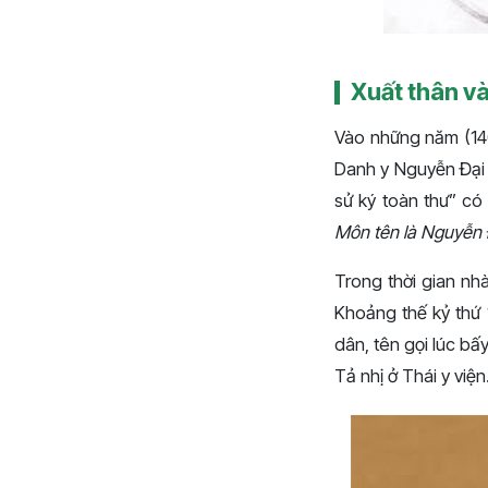
Xuất thân v
Vào những năm (140
Danh y Nguyễn Đại 
sử ký toàn thư” có 
Môn tên là Nguyễn 
Trong thời gian nh
Khoảng thế kỷ thứ 
dân, tên gọi lúc bấ
Tả nhị ở Thái y việ