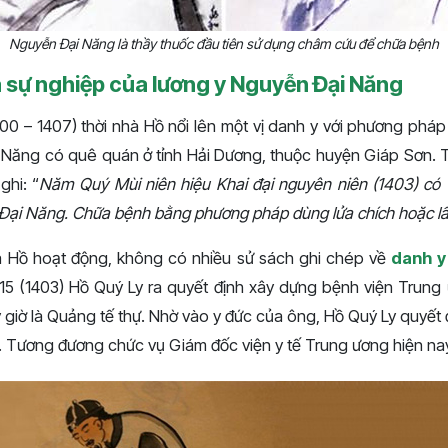
Nguyễn Đại Năng là thầy thuốc đầu tiên sử dụng châm cứu để chữa bệnh
à sự nghiệp của lương y Nguyễn Đại Năng
0 – 1407) thời nhà Hồ nổi lên một vị danh y với phương pháp
Năng có quê quán ở tỉnh Hải Dương, thuộc huyện Giáp Sơn. T
ghi: “
Năm Quý Mùi niên hiệu Khai đại nguyên niên (1403) có 
Đại Năng. Chữa bệnh bằng phương pháp dùng lửa chích hoặc lấ
à Hồ hoạt động, không có nhiều sử sách ghi chép về
danh y
15 (1403) Hồ Quý Ly ra quyết định xây dựng bệnh viện Trun
y giờ là Quảng tế thự. Nhờ vào y đức của ông, Hồ Quý Ly quyế
n. Tương đương chức vụ Giám đốc viện y tế Trung ương hiện na