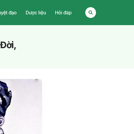
yệt đạo
Dược liệu
Hỏi đáp
Đời,