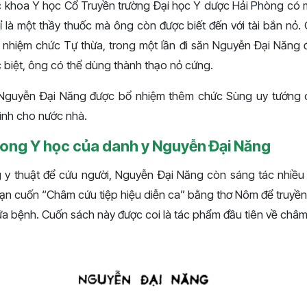
uộc khoa Y học Cổ Truyền trường Đại học Y dược Hải Phòng có
 là một thầy thuốc mà ông còn được biết đến với tài bắn nỏ. 
hiệm chức Tự thừa, trong một lần đi săn Nguyễn Đại Năng đã
 biệt, ông có thể dùng thành thạo nỏ cứng.
Nguyễn Đại Năng được bổ nhiệm thêm chức Sùng uy tướng q
mình cho nước nhà.
rong Y học của danh y Nguyễn Đại Năng
 y thuật để cứu người, Nguyễn Đại Năng còn sáng tác nhiều t
oạn cuốn “Châm cứu tiệp hiệu diễn ca” bằng thơ Nôm để truyền
 bệnh. Cuốn sách này được coi là tác phẩm đầu tiên về châm