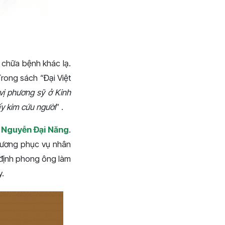
 chữa bệnh khác lạ.
rong sách “Đại Việt
vị phương sỹ ở Kinh
y kim cứu người
” .
 Nguyễn Đại Năng
.
g ương phục vụ nhân
t định phong ông làm
y.