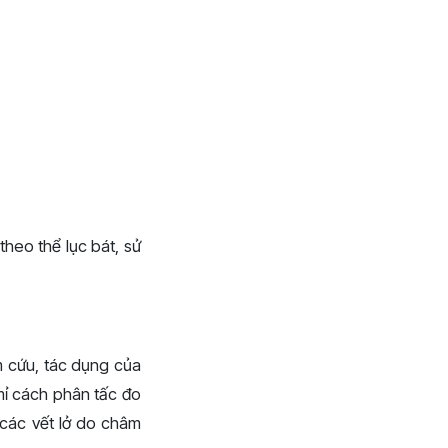
heo thể lục bát, sử
m cứu, tác dụng của
mỉ cách phân tấc đo
 các vết lở do châm