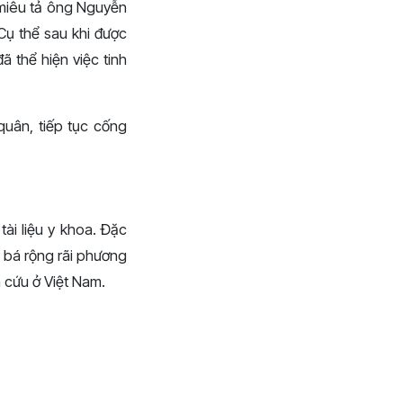
 miêu tả ông Nguyễn
Cụ thể sau khi được
 thể hiện việc tinh
uân, tiếp tục cống
ài liệu y khoa. Đặc
 bá rộng rãi phương
 cứu ở Việt Nam.