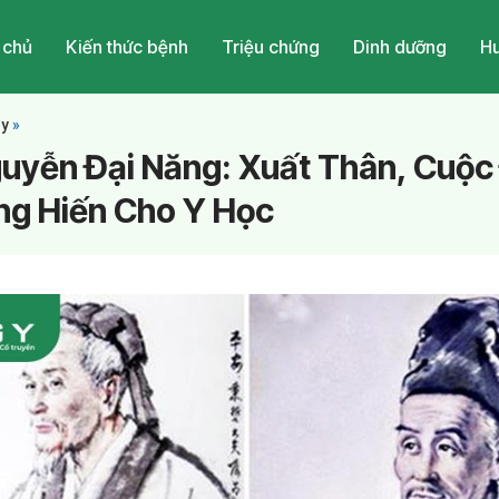
 chủ
Kiến thức bệnh
Triệu chứng
Dinh dưỡng
Hu
 y
»
uyễn Đại Năng: Xuất Thân, Cuộc 
ng Hiến Cho Y Học