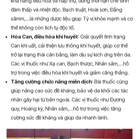
khả năng tiêu hóa và hấp thụ, đồng thời hạn chế sinh
đàm thấp và nhiệt độc. Bạch truật, Hoài sơn, Đẳng
sâmm,…là những dược liệu giúp Tỳ vị khỏe mạnh và cơ
thể không còn tích tụ độc tố.
Hòa Can, điều hòa khí huyết
: Giải quyết tình trạng
Can khí uất, cải thiện lưu thông khí huyết, giúp cơ thể
trở lại trạng thái cân bằng, làm dịu sự kích ứng trên da.
Các vị thuốc như Xạ can, Bạch thược, Nhân sâm,…hỗ
trợ trong việc điều hòa khí huyết và giảm căng thẳng.
Tăng cường chức năng miễn dịch
: Bài thuốc cũng
giúp nâng cao sức đề kháng, bảo vệ da khỏi các tác
nhân gây hại từ bên ngoài. Các vị thuốc như Đương
quy, Hoàng kỳ, Nhân sâm,…hỗ trợ trong việc tăng
cường sức đề kháng và giúp da nhanh lành.