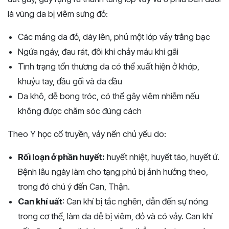
là vùng da bị viêm sưng đỏ:
Các mảng da đỏ, dày lên, phủ một lớp vảy trắng bạc
Ngứa ngáy, đau rát, đôi khi chảy máu khi gãi
Tình trạng tổn thương da có thể xuất hiện ở khớp,
khuỷu tay, đầu gối và da đầu
Da khô, dễ bong tróc, có thể gây viêm nhiễm nếu
không được chăm sóc đúng cách
Theo Y học cổ truyền, vảy nến chủ yếu do:
Rối loạn ở phần huyết:
huyết nhiệt, huyết táo, huyết ứ.
Bệnh lâu ngày làm cho tạng phủ bị ảnh hưởng theo,
trong đó chú ý đến Can, Thận.
Can khí uất
: Can khí bị tắc nghẽn, dẫn đến sự nóng
trong cơ thể, làm da dễ bị viêm, đỏ và có vảy. Can khí