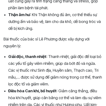
uất cũng gây ra tình trạng căng thẳng và stress, góp
phần làm bệnh tái phát.
Thận âm hư
: Khi Thận không đủ âm, cơ thể thiếu sự
dưỡng ẩm và bảo vệ, làm cho da khô, dễ bong tróc và
dễ bị kích ứng.
Bài thuốc của bác sĩ Lê Phương được xây dựng với
nguyên lý:
Giải độc, thanh nhiệt
: Thanh nhiệt, giải độc để loại bỏ
các yếu tố gây viêm nhiễm, giúp da bớt đỏ và ngứa.
Các vị thuốc như Sinh địa, Huyền sâm, Thạch cao, Tri
mẫu,… được sử dụng để giảm nóng trong cơ thể, thanh
lọc độc tố và giảm viêm.
Điều hòa Can khí, bổ huyết
: Giảm căng thẳng, điều
hòa khí huyết, giúp cân bằng cơ thể và làm dịu sự viêm
nhiễm trên da. Các vị thuốc như Hương phụ, Uất kim;