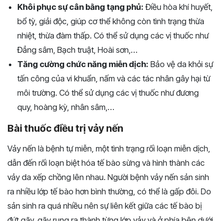
Khôi phục sự cân bằng tạng phủ:
Điều hòa khí huyết,
bổ tỳ, giải độc, giúp cơ thể không còn tình trạng thừa
nhiệt, thừa đàm thấp. Có thể sử dụng các vị thuốc như
Đẳng sâm, Bạch truật, Hoài sơn,…
Tăng cường chức năng miễn dịch:
Bảo vệ da khỏi sự
tấn công của vi khuẩn, nấm và các tác nhân gây hại từ
môi trường. Có thể sử dụng các vị thuốc như
đương
quy, hoàng kỳ, nhân sâm,…
Bài thuốc điều trị vảy nến
Vảy nến là bệnh tự miễn, một tình trạng rối loạn miễn dịch,
dẫn đến rối loạn biệt hóa tế bào sừng và hình thành các
vảy da xếp chồng lên nhau. Người bệnh vảy nến sản sinh
ra nhiều lớp tế bào hơn bình thường, có thể là gấp đôi. Do
sản sinh ra quá nhiều nên sự liên kết giữa các tế bào bị
đứt gãy, gãy rụng ra thành từng lớp vảy và ở phía bên dưới