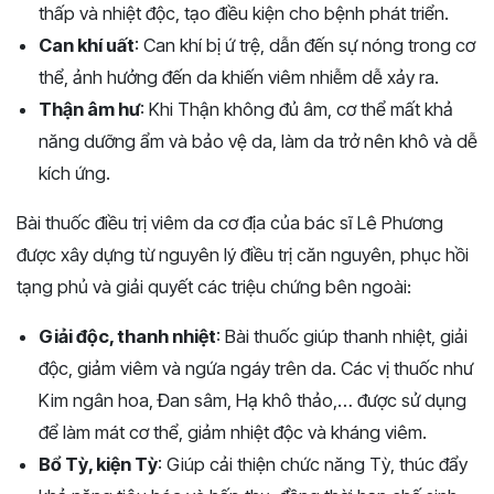
thấp và nhiệt độc, tạo điều kiện cho bệnh phát triển.
Can khí uất
: Can khí bị ứ trệ, dẫn đến sự nóng trong cơ
thể, ảnh hưởng đến da khiến viêm nhiễm dễ xảy ra.
Thận âm hư
: Khi Thận không đủ âm, cơ thể mất khả
năng dưỡng ẩm và bảo vệ da, làm da trở nên khô và dễ
kích ứng.
Bài thuốc điều trị viêm da cơ địa của bác sĩ Lê Phương
được xây dựng từ nguyên lý điều trị căn nguyên, phục hồi
tạng phủ và giải quyết các triệu chứng bên ngoài:
Giải độc, thanh nhiệt
: Bài thuốc giúp thanh nhiệt, giải
độc, giảm viêm và ngứa ngáy trên da. Các vị thuốc như
Kim ngân hoa, Đan sâm, Hạ khô thảo,… được sử dụng
để làm mát cơ thể, giảm nhiệt độc và kháng viêm.
Bổ Tỳ, kiện Tỳ
: Giúp cải thiện chức năng Tỳ, thúc đẩy