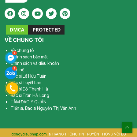
VỀ CHÚNG TÔI
Về chúng tôi
Chính sách bảo mật
Chính sách và điều khoản
Liên hệ
Bác sĩ Lê Hữu Tuấn
Bác sĩ Tuyết Lan
Bác sĩ Đỗ Thanh Hà
Bác sĩ Trần Hải Long
TÂM ĐẠO Y QUÁN
Tiến sĩ, Bác sĩ Nguyễn Thị Vân Anh
dongydieuphap.com
là TRANG THÔNG TIN TRUYỀN THÔNG NỘI BỘ