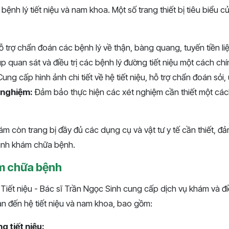
c bệnh lý tiết niệu và nam khoa. Một số trang thiết bị tiêu biể
 trợ chẩn đoán các bệnh lý về thận, bàng quang, tuyến tiền liệt
p quan sát và điều trị các bệnh lý đường tiết niệu một cách chín
ung cấp hình ảnh chi tiết về hệ tiết niệu, hỗ trợ chẩn đoán sỏi, 
t nghiệm:
Đảm bảo thực hiện các xét nghiệm cần thiết một cá
m còn trang bị đầy đủ các dụng cụ và vật tư y tế cần thiết, đ
rình khám chữa bệnh.
m chữa bệnh
ết niệu - Bác sĩ Trần Ngọc Sinh cung cấp dịch vụ khám và điề
an đến hệ tiết niệu và nam khoa, bao gồm:
g tiết niệu: