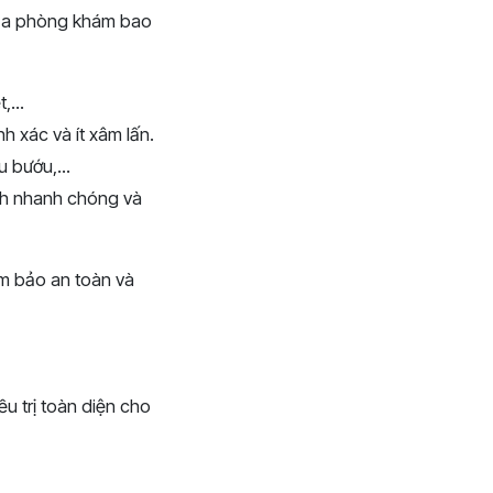
u của phòng khám bao
,...
h xác và ít xâm lấn.
u bướu,...
ch nhanh chóng và
ảm bảo an toàn và
u trị toàn diện cho