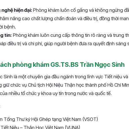
nghệ hiện đại:
Phòng khám luôn cố gắng và không ngừng đầu 
, nhằm nâng cao chất lượng chẩn đoán và điều trị, đồng thời mang
ời bệnh.
g tin:
Phòng khám luôn cung cấp thông tin rõ ràng và trung th
p điều trị và chi phí, giúp người bệnh đưa ra quyết định sáng 
trách phòng khám GS.TS.BS Trần Ngọc Sinh
Sinh là một chuyên gia đầu ngành trong lĩnh vực Tiết niệu và
giữ chức vụ Chủ tịch Hội Niệu Thận học thành phố Hồ Chí Minh
 của nhiều tổ chức y khoa uy tín trong nước và quốc tế.
:
êm Tổng Thư ký Hội Ghép tạng Việt Nam (VSOT)
 Tiết Niệu – Thận Học Việt Nam (VUNA)