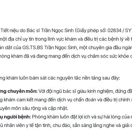
iết niệu do Bác sĩ Trần Ngọc Sinh (Giấy phép số: 02834 / S
một địa chỉ uy tín trong lĩnh vực khám và điều trị các bệnh lý về t
ẫn dắt của GS.TS.BS Trần Ngọc Sinh, một chuyên gia đầu ngành 
 phòng khám đã và đang mang đến dịch vụ chăm sóc sức khỏe 
g khám luôn bám sát các nguyên tắc nền tảng sau đây:
ượng chuyên môn:
Với đội ngũ bác sĩ giàu kinh nghiệm, đứng đ
 khám cam kết mang đến dịch vụ chẩn đoán và điều trị chính 
huyên môn sâu rộng và cập nhật.
ụ người bệnh:
Phòng khám luôn đặt lợi ích và sự hài lòng của
ũ nhân viên y tế tận tình, chu đáo, sẵn sàng lắng nghe và giải