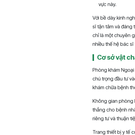
vực này.
Với bề dày kinh ng
sĩ tận tâm và đáng 
chỉ là một chuyên g
nhiều thế hệ bác sĩ 
Cơ sở vật chấ
Phòng khám Ngoại T
chú trọng đầu tư và
khám chữa bệnh tho
Không gian phòng k
thẳng cho bệnh nhâ
riêng tư và thuận t
Trang thiết bị y t