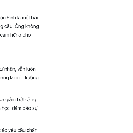
ọc Sinh là một bác
àng đầu. Ông không
ền cảm hứng cho
ư nhân, vẫn luôn
mang lại môi trường
 và giảm bớt căng
a học, đảm bảo sự
 các yêu cầu chẩn