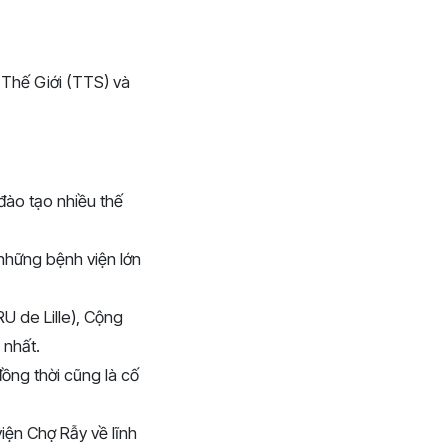
g Thế Giới (TTS) và
đào tạo nhiều thế
những bệnh viện lớn
U de Lille), Cộng
 nhất.
đồng thời cũng là cố
iện Chợ Rẫy về lĩnh