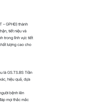
YT – GPHĐ) thành
hận, tiết niệu và
trong lĩnh vực tiết
chất lượng cao cho
ầu là GS.TS.BS Trần
xác, hiệu quả, dựa
 người bệnh lên
 đáp mọi thắc mắc