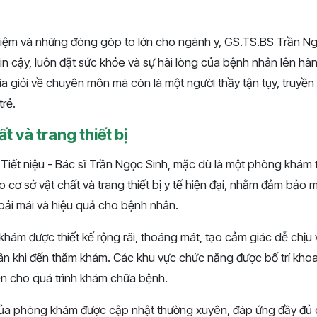
hiệm và những đóng góp to lớn cho ngành y, GS.TS.BS Trần Ng
tin cậy, luôn đặt sức khỏe và sự hài lòng của bệnh nhân lên h
ia giỏi về chuyên môn mà còn là một người thầy tận tụy, truy
trẻ.
t và trang thiết bị
iết niệu - Bác sĩ Trần Ngọc Sinh, mặc dù là một phòng khám t
o cơ sở vật chất và trang thiết bị y tế hiện đại, nhằm đảm bảo 
ải mái và hiệu quả cho bệnh nhân.
hám được thiết kế rộng rãi, thoáng mát, tạo cảm giác dễ chịu
n khi đến thăm khám. Các khu vực chức năng được bố trí kho
iện cho quá trình khám chữa bệnh.
ế của phòng khám được cập nhật thường xuyên, đáp ứng đầy đủ