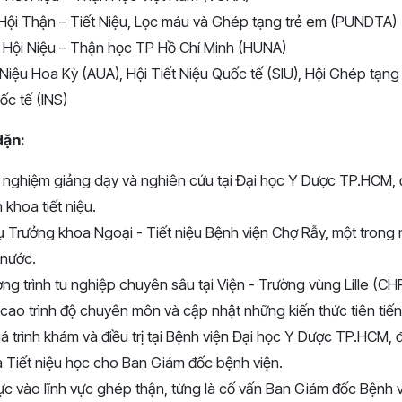
ội Thận – Tiết Niệu, Lọc máu và Ghép tạng trẻ em (PUNDTA)
 Hội Niệu – Thận học TP Hồ Chí Minh (HUNA)
t Niệu Hoa Kỳ (AUA), Hội Tiết Niệu Quốc tế (SIU), Hội Ghép tạn
c tế (INS)
dặn:
 nghiệm giảng dạy và nghiên cứu tại Đại học Y Dược TP.HCM, 
 khoa tiết niệu.
 Trưởng khoa Ngoại - Tiết niệu Bệnh viện Chợ Rẫy, một trong 
 nước.
g trình tu nghiệp chuyên sâu tại Viện - Trường vùng Lille (CHR
ao trình độ chuyên môn và cập nhật những kiến thức tiên tiến
 trình khám và điều trị tại Bệnh viện Đại học Y Dược TP.HCM, 
 Tiết niệu học cho Ban Giám đốc bệnh viện.
c vào lĩnh vực ghép thận, từng là cố vấn Ban Giám đốc Bệnh v