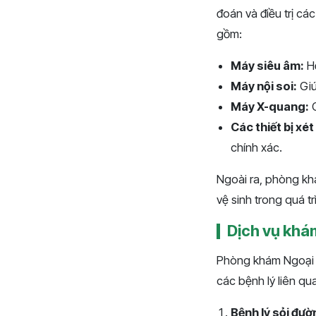
đoán và điều trị cá
gồm:
Máy siêu âm:
Hỗ
Máy nội soi:
Giú
Máy X-quang:
C
Các thiết bị xé
chính xác.
Ngoài ra, phòng khá
vệ sinh trong quá t
Dịch vụ khá
Phòng khám Ngoại Ti
các bệnh lý liên qu
Bệnh lý sỏi đườn