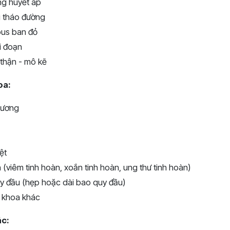
ng huyết áp
i tháo đường
pus ban đỏ
i đoạn
 thận - mô kẽ
oa:
dương
ệt
n (viêm tinh hoàn, xoắn tinh hoàn, ung thư tinh hoàn)
uy đầu (hẹp hoặc dài bao quy đầu)
 khoa khác
ác: