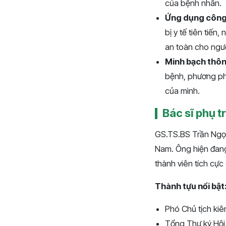
của bệnh nhân.
Ứng dụng công 
bị y tế tiên tiến
an toàn cho ngư
Minh bạch thôn
bệnh, phương phá
của mình.
Bác sĩ phụ 
GS.TS.BS Trần Ngọc 
Nam. Ông hiện đang 
thành viên tích cực
Thành tựu nổi bật
Phó Chủ tịch ki
Tổng Thư ký Hội