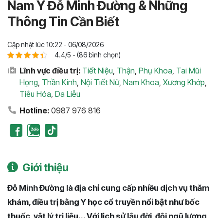
Nam Y Đỗ Minh Đường & Những
Thông Tin Cần Biết
Cập nhật lúc 10:22 - 06/08/2026
4.4/5 - (86 bình chọn)
Lĩnh vực điều trị:
Tiết Niệu
,
Thận
,
Phụ Khoa
,
Tai Mũi
Họng
,
Thần Kinh
,
Nội Tiết Nữ
,
Nam Khoa
,
Xương Khớp
,
Tiêu Hóa
,
Da Liễu
Hotline:
0987 976 816
Giới thiệu
Đỗ Minh Đường là địa chỉ cung cấp nhiều dịch vụ thăm
khám, điều trị bằng Y học cổ truyền nổi bật như bốc
thuốc, vật lý trị liệu... Với lịch sử lâu đời, đội ngũ lương