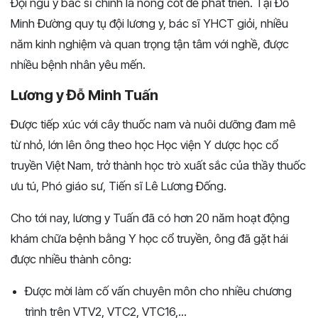
Đội ngũ y bác sĩ chính là nòng cốt để phát triển. Tại Đỗ
Minh Đường quy tụ đội lương y, bác sĩ YHCT giỏi, nhiều
năm kinh nghiệm và quan trọng tận tâm với nghề, được
nhiều bệnh nhân yêu mến.
Lương y Đỗ Minh Tuấn
Được tiếp xúc với cây thuốc nam và nuôi dưỡng đam mê
từ nhỏ, lớn lên ông theo học Học viện Y dược học cổ
truyền Việt Nam, trở thành học trò xuất sắc của thầy thuốc
ưu tú, Phó giáo sư, Tiến sĩ Lê Lương Đống.
Cho tới nay, lương y Tuấn đã có hơn 20 năm hoạt động
khám chữa bệnh bằng Y học cổ truyền, ông đã gặt hái
được nhiều thành công:
Được mời làm cố vấn chuyên môn cho nhiều chương
trình trên VTV2, VTC2, VTC16,...