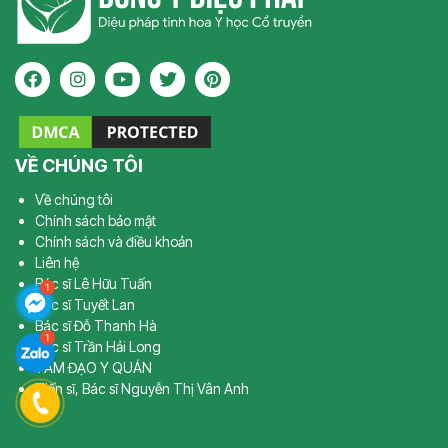
VỀ CHÚNG TÔI
Về chúng tôi
Chính sách bảo mật
Chính sách và điều khoản
Liên hệ
Bác sĩ Lê Hữu Tuấn
Bác sĩ Tuyết Lan
Bác sĩ Đỗ Thanh Hà
Bác sĩ Trần Hải Long
TÂM ĐẠO Y QUÁN
Tiến sĩ, Bác sĩ Nguyễn Thị Vân Anh