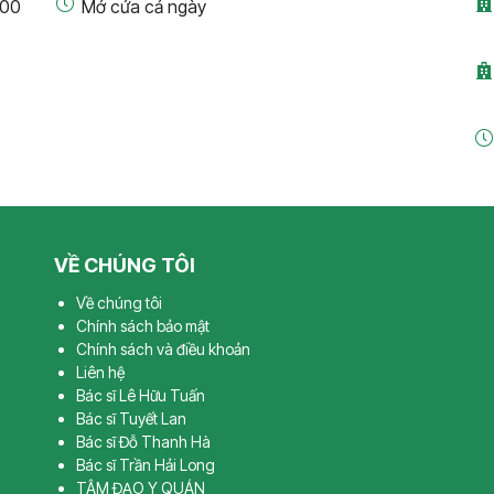
:00
Mở cửa cả ngày
VỀ CHÚNG TÔI
Về chúng tôi
Chính sách bảo mật
Chính sách và điều khoản
Liên hệ
Bác sĩ Lê Hữu Tuấn
Bác sĩ Tuyết Lan
Bác sĩ Đỗ Thanh Hà
Bác sĩ Trần Hải Long
TÂM ĐẠO Y QUÁN