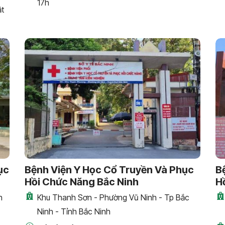
17h
ật
ục
Bệnh Viện Y Học Cổ Truyền Và Phục
B
Hồi Chức Năng Bắc Ninh
H
h
Khu Thanh Sơn - Phường Vũ Ninh - Tp Bắc
Ninh - Tỉnh Bắc Ninh