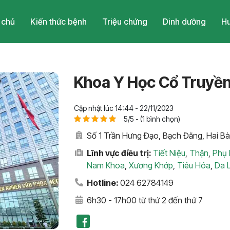
 chủ
Kiến thức bệnh
Triệu chứng
Dinh dưỡng
Hu
Khoa Y Học Cổ Truyền
Cập nhật lúc 14:44 - 22/11/2023
5/5 - (1 bình chọn)
Số 1 Trần Hưng Đạo, Bạch Đằng, Hai Bà
Lĩnh vực điều trị:
Tiết Niệu
,
Thận
,
Phụ
Nam Khoa
,
Xương Khớp
,
Tiêu Hóa
,
Da L
Hotline:
024 62784149
6h30 - 17h00 từ thứ 2 đến thứ 7