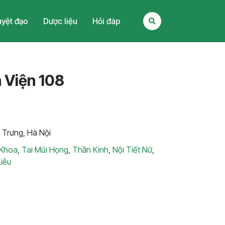
yệt đạo
Dược liệu
Hỏi đáp
 Viện 108
 Trưng, Hà Nội
 Khoa
,
Tai Mũi Họng
,
Thần Kinh
,
Nội Tiết Nữ
,
iễu