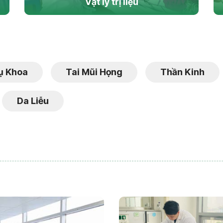
Vật lý trị liệu
ụ Khoa
Tai Mũi Họng
Thần Kinh
Da Liễu