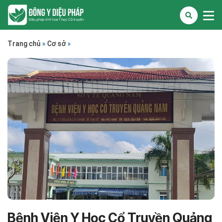
Trang chủ
»
Cơ sở
»
Bệnh Viện Y Học Cổ Truyền Quảng