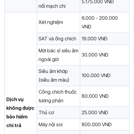
5.175.000 VNĐ
nối mạch chi
6.000 - 200.000
Xét nghiệm
VNĐ
SAT và ống chích
19.000 VNĐ
Mời bác sĩ siêu âm
30.000 VNĐ
ngoài giờ
Siêu âm khớp
100.000 VNĐ
(siêu âm màu)
Công chích thuốc
80.000 VNĐ
Dịch vụ
tương phản
không được
Thủ cơ
25.000 VNĐ
bảo hiểm
Máy nội soi
800.000 VNĐ
chi trả