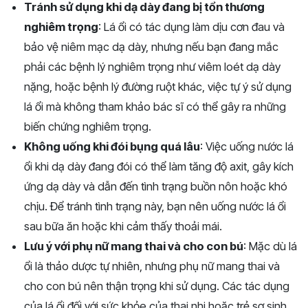
Tránh sử dụng khi dạ dày đang bị tổn thương
nghiêm trọng
: Lá ổi có tác dụng làm dịu cơn đau và
bảo vệ niêm mạc dạ dày, nhưng nếu bạn đang mắc
phải các bệnh lý nghiêm trọng như viêm loét dạ dày
nặng, hoặc bệnh lý đường ruột khác, việc tự ý sử dụng
lá ổi mà không tham khảo bác sĩ có thể gây ra những
biến chứng nghiêm trọng.
Không uống khi đói bụng quá lâu
: Việc uống nước lá
ổi khi dạ dày đang đói có thể làm tăng độ axit, gây kích
ứng dạ dày và dẫn đến tình trạng buồn nôn hoặc khó
chịu. Để tránh tình trạng này, bạn nên uống nước lá ổi
sau bữa ăn hoặc khi cảm thấy thoải mái.
Lưu ý với phụ nữ mang thai và cho con bú
: Mặc dù lá
ổi là thảo dược tự nhiên, nhưng phụ nữ mang thai và
cho con bú nên thận trọng khi sử dụng. Các tác dụng
của lá ổi đối với sức khỏe của thai nhi hoặc trẻ sơ sinh