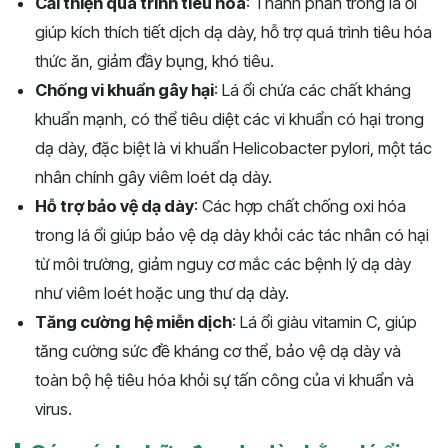
Cải thiện quá trình tiêu hóa
: Thành phần trong lá ổi
giúp kích thích tiết dịch dạ dày, hỗ trợ quá trình tiêu hóa
thức ăn, giảm đầy bụng, khó tiêu.
Chống vi khuẩn gây hại
: Lá ổi chứa các chất kháng
khuẩn mạnh, có thể tiêu diệt các vi khuẩn có hại trong
dạ dày, đặc biệt là vi khuẩn Helicobacter pylori, một tác
nhân chính gây viêm loét dạ dày.
Hỗ trợ bảo vệ dạ dày
: Các hợp chất chống oxi hóa
trong lá ổi giúp bảo vệ dạ dày khỏi các tác nhân có hại
từ môi trường, giảm nguy cơ mắc các bệnh lý dạ dày
như viêm loét hoặc ung thư dạ dày.
Tăng cường hệ miễn dịch
: Lá ổi giàu vitamin C, giúp
tăng cường sức đề kháng cơ thể, bảo vệ dạ dày và
toàn bộ hệ tiêu hóa khỏi sự tấn công của vi khuẩn và
virus.