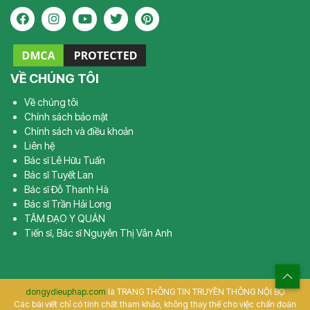
VỀ CHÚNG TÔI
Về chúng tôi
Chính sách bảo mật
Chính sách và điều khoản
Liên hệ
Bác sĩ Lê Hữu Tuấn
Bác sĩ Tuyết Lan
Bác sĩ Đỗ Thanh Hà
Bác sĩ Trần Hải Long
TÂM ĐẠO Y QUÁN
Tiến sĩ, Bác sĩ Nguyễn Thị Vân Anh
dongydieuphap.com
là TRANG THÔNG TIN TRUYỀN THÔNG NỘI BỘ
Các bài viết chỉ có tính chất tham khảo, không thay thế cho việc chẩn đoán