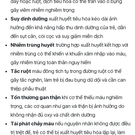
dày hoặc ruột, dịch tiêu hóa có thể tràn vào ổ bụng
gây viêm nhiễm nghiêm trọng
Suy dinh dưỡng
xuất huyết tiêu hóa kéo dài ảnh
hưởng đến khả năng hấp thu dinh dưỡng của trẻ, dẫn
đến sụt cân, còi cọc và suy giảm miễn dịch
Nhiễm trùng huyết
trường hợp xuất huyết kết hợp với
nhiễm trùng có thể khiến vi khuẩn xâm nhập vào máu,
gây nhiễm trùng toàn thân nguy hiểm
Tắc ruột
máu đông tích tụ trong đường ruột có thể
gây tắc nghẽn, làm trẻ bị đau bụng dữ dội và cần can
thiệp phẫu thuật
Tổn thương gan thận
khi cơ thể thiếu máu nghiêm
trọng, các cơ quan như gan và thận bị ảnh hưởng do
không nhận đủ oxy và chất dinh dưỡng
Tái phát chảy máu
nếu nguyên nhân không được điều
trị triệt để, trẻ có thể bị xuất huyết tiêu hóa lặp lại, làm