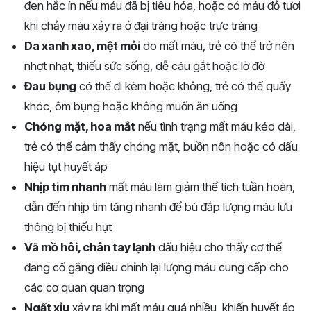
đen hắc ín nếu máu đã bị tiêu hóa, hoặc có máu đỏ tươi
khi chảy máu xảy ra ở đại tràng hoặc trực tràng
Da xanh xao, mệt mỏi
do mất máu, trẻ có thể trở nên
nhợt nhạt, thiếu sức sống, dễ cáu gắt hoặc lờ đờ
Đau bụng
có thể đi kèm hoặc không, trẻ có thể quấy
khóc, ôm bụng hoặc không muốn ăn uống
Chóng mặt, hoa mắt
nếu tình trạng mất máu kéo dài,
trẻ có thể cảm thấy chóng mặt, buồn nôn hoặc có dấu
hiệu tụt huyết áp
Nhịp tim nhanh
mất máu làm giảm thể tích tuần hoàn,
dẫn đến nhịp tim tăng nhanh để bù đắp lượng máu lưu
thông bị thiếu hụt
Vã mồ hôi, chân tay lạnh
dấu hiệu cho thấy cơ thể
đang cố gắng điều chỉnh lại lượng máu cung cấp cho
các cơ quan quan trọng
Ngất xỉu
xảy ra khi mất máu quá nhiều, khiến huyết áp