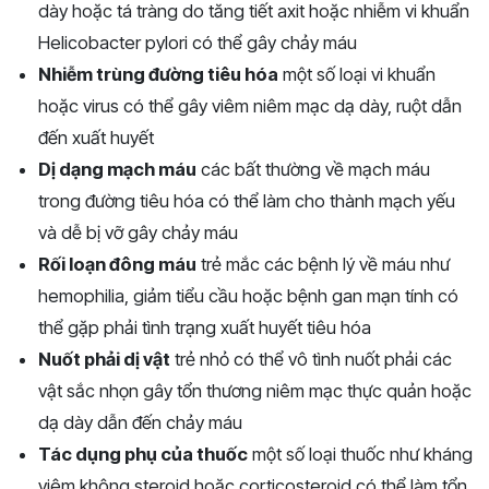
dày hoặc tá tràng do tăng tiết axit hoặc nhiễm vi khuẩn
Helicobacter pylori có thể gây chảy máu
Nhiễm trùng đường tiêu hóa
một số loại vi khuẩn
hoặc virus có thể gây viêm niêm mạc dạ dày, ruột dẫn
đến xuất huyết
Dị dạng mạch máu
các bất thường về mạch máu
trong đường tiêu hóa có thể làm cho thành mạch yếu
và dễ bị vỡ gây chảy máu
Rối loạn đông máu
trẻ mắc các bệnh lý về máu như
hemophilia, giảm tiểu cầu hoặc bệnh gan mạn tính có
thể gặp phải tình trạng xuất huyết tiêu hóa
Nuốt phải dị vật
trẻ nhỏ có thể vô tình nuốt phải các
vật sắc nhọn gây tổn thương niêm mạc thực quản hoặc
dạ dày dẫn đến chảy máu
Tác dụng phụ của thuốc
một số loại thuốc như kháng
viêm không steroid hoặc corticosteroid có thể làm tổn