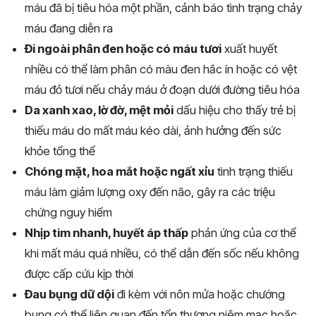
máu đã bị tiêu hóa một phần, cảnh báo tình trạng chảy
máu đang diễn ra
Đi ngoài phân đen hoặc có máu tươi
xuất huyết
nhiều có thể làm phân có màu đen hắc ín hoặc có vệt
máu đỏ tươi nếu chảy máu ở đoạn dưới đường tiêu hóa
Da xanh xao, lờ đờ, mệt mỏi
dấu hiệu cho thấy trẻ bị
thiếu máu do mất máu kéo dài, ảnh hưởng đến sức
khỏe tổng thể
Chóng mặt, hoa mắt hoặc ngất xỉu
tình trạng thiếu
máu làm giảm lượng oxy đến não, gây ra các triệu
chứng nguy hiểm
Nhịp tim nhanh, huyết áp thấp
phản ứng của cơ thể
khi mất máu quá nhiều, có thể dẫn đến sốc nếu không
được cấp cứu kịp thời
Đau bụng dữ dội
đi kèm với nôn mửa hoặc chướng
bụng có thể liên quan đến tổn thương niêm mạc hoặc