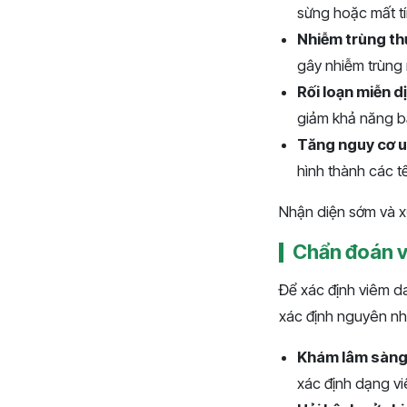
sừng hoặc mất tí
Nhiễm trùng th
gây nhiễm trùng
Rối loạn miễn d
giảm khả năng b
Tăng nguy cơ u
hình thành các tế
Nhận diện sớm và xử
Chẩn đoán v
Để xác định viêm d
xác định nguyên nhâ
Khám lâm sàn
xác định dạng v