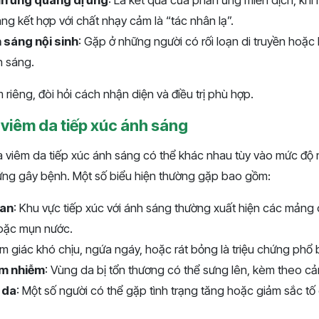
n ứng quang dị ứng
: Là kết quả của phản ứng miễn dịch, khi
ng kết hợp với chất nhạy cảm là “tác nhân lạ”.
 sáng nội sinh
: Gặp ở những người có rối loạn di truyền hoặc 
h sáng.
 riêng, đòi hỏi cách nhận diện và điều trị phù hợp.
 viêm da tiếp xúc ánh sáng
a viêm da tiếp xúc ánh sáng có thể khác nhau tùy vào mức độ
 ứng gây bệnh. Một số biểu hiện thường gặp bao gồm:
ban
: Khu vực tiếp xúc với ánh sáng thường xuất hiện các mảng 
oặc mụn nước.
m giác khó chịu, ngứa ngáy, hoặc rát bỏng là triệu chứng phổ 
êm nhiễm
: Vùng da bị tổn thương có thể sưng lên, kèm theo cả
 da
: Một số người có thể gặp tình trạng tăng hoặc giảm sắc tố 