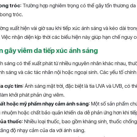
ong tróc
: Trường hợp nghiêm trọng có thể gây tổn thương da
bong tróc.
ờng xuất hiện vài giờ sau khi tiếp xúc ánh sáng và kéo dài tro
. Việc nhận diện kịp thời các biểu hiện này giúp hạn chế nguy 
 gây viêm da tiếp xúc ánh sáng
nh sáng có thể xuất phát từ nhiều nguyên nhân khác nhau, thư
nh sáng và các tác nhân nội hoặc ngoại sinh. Các yếu tố chín
ia cực tím
: Ánh sáng mặt trời, đặc biệt là tia UVA và UVB, có t
, làm khởi phát phản ứng viêm.
hất hoặc mỹ phẩm nhạy cảm ánh sáng
: Một số sản phẩm ch
c nhuộm hoặc chất bảo quản khiến da dễ phản ứng hơn khi tiế
của thuốc
: Nhiều loại thuốc, bao gồm kháng sinh, thuốc chống
tăng độ nhạy cảm của da với ánh sáng.