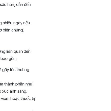
 sâu hơn, dẫn đến
ng nhiều ngày nếu
cơ biến chứng.
ờng liên quan đến
h bao gồm:
hể gây tổn thương
ứa thành phần như
p xúc ánh sáng.
 viêm hoặc thuốc trị