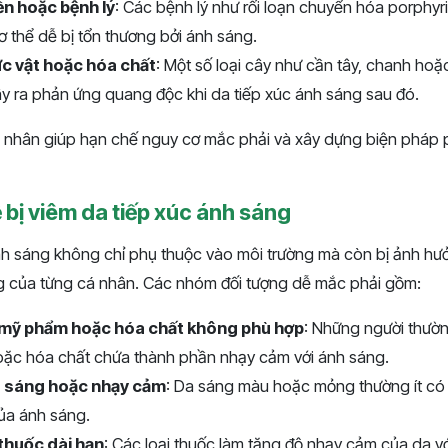
yền hoặc bệnh lý
: Các bệnh lý như rối loạn chuyển hóa porphyr
ơ thể dễ bị tổn thương bởi ánh sáng.
ực vật hoặc hóa chất
: Một số loại cây như cần tây, chanh ho
y ra phản ứng quang độc khi da tiếp xúc ánh sáng sau đó.
 nhân giúp hạn chế nguy cơ mắc phải và xây dựng biện pháp
 bị viêm da tiếp xúc ánh sáng
nh sáng không chỉ phụ thuộc vào môi trường mà còn bị ảnh hưở
ng của từng cá nhân. Các nhóm đối tượng dễ mắc phải gồm:
 mỹ phẩm hoặc hóa chất không phù hợp
: Những người thườ
ặc hóa chất chứa thành phần nhạy cảm với ánh sáng.
a sáng hoặc nhạy cảm
: Da sáng màu hoặc mỏng thường ít có
ủa ánh sáng.
thuốc dài hạn
: Các loại thuốc làm tăng độ nhạy cảm của da v