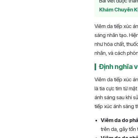
Bài viết được th
Khám Chuyên K
Viêm da tiếp xúc án
sáng nhân tạo. Hiện
như hóa chất, thuốc
nhân, và cách phòn
Định nghĩa v
Viêm da tiếp xúc án
là tia cực tím từ mặ
ánh sáng sau khi s
tiếp xúc ánh sáng 
Viêm da do ph
trên da, gây tổn