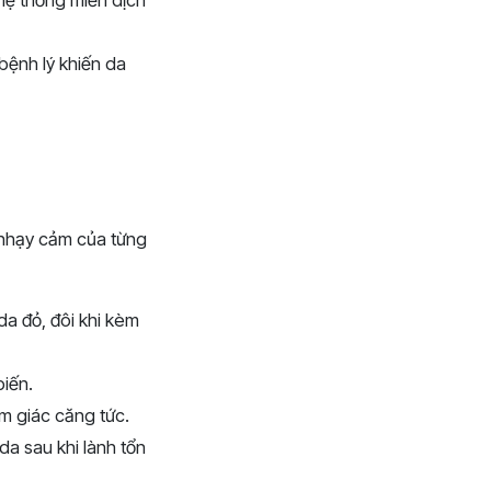
 hệ thống miễn dịch
bệnh lý khiến da
 nhạy cảm của từng
da đỏ, đôi khi kèm
biến.
m giác căng tức.
da sau khi lành tổn