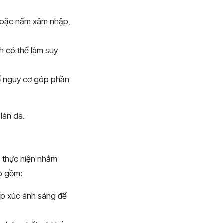
 hoặc nấm xâm nhập,
ch có thể làm suy
 tố nguy cơ góp phần
làn da.
 thực hiện nhằm
ao gồm:
tiếp xúc ánh sáng để