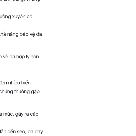
hường xuyên có
 khả năng bảo vệ da
 vệ da hợp lý hơn.
đến nhiều biến
n chứng thường gặp
uá mức, gây ra các
 dẫn đến sẹo, da dày