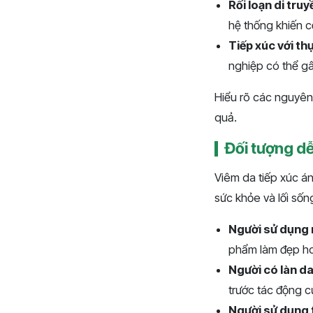
Rối loạn di tru
hệ thống khiến c
Tiếp xúc với th
nghiệp có thể gâ
Hiểu rõ các nguyên
quả.
Đối tượng dễ
Viêm da tiếp xúc á
sức khỏe và lối số
Người sử dụng
phẩm làm đẹp ho
Người có làn d
trước tác động c
Người sử dụng 