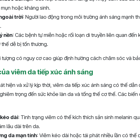
ị mụn hoặc kháng sinh.
ngoài trời
: Người lao động trong môi trường ánh sáng mạnh t
.
ý nền
: Các bệnh tự miễn hoặc rối loạn di truyền liên quan đến
 thể dễ bị tổn thương.
 tượng có nguy cơ cao giúp định hướng cách chăm sóc và bảo
của viêm da tiếp xúc ánh sáng
 hiện và xử lý kịp thời, viêm da tiếp xúc ánh sáng có thể dẫn 
hiêm trọng đến sức khỏe làn da và tổng thể cơ thể. Các biế
 kéo dài
: Tình trạng viêm có thể kích thích sản sinh melanin q
m lâu dài trên da.
ơng da mạn tính
: Viêm kéo dài hoặc tái phát nhiều lần có thể