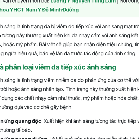
am vấn chuyên môn bởi:
Lương Y Nguyễn Tùng Lâm
|
Nơi công
hoa YHCT Nam Y Đỗ Minh Đường
h sáng là tình trạng da bị viêm do tiếp xúc với ánh sáng mặt t
 tượng này thường xuất hiện khi da nhạy cảm với ánh sáng kết 
, hoặc mỹ phẩm. Bài viết sẽ giúp bạn nhận diện triệu chứng, t
g ngừa hiệu quả, bảo vệ làn da trước tác động của ánh sáng.
à phân loại viêm da tiếp xúc ánh sáng
h sáng là tình trạng viêm nhiễm da do phản ứng của cơ thể với
t trời hoặc ánh sáng nhân tạo. Tình trạng này thường xuất hiện k
ử dụng các chất nhạy cảm như thuốc, mỹ phẩm hoặc hóa chất. 
thường dựa vào cơ chế gây bệnh:
ản ứng quang độc
: Xuất hiện khi ánh sáng tương tác trực tiếp
 thương tế bào.