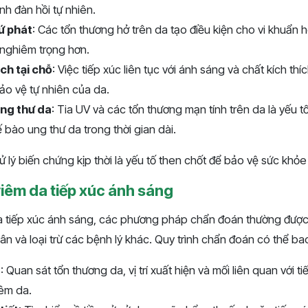
nh đàn hồi tự nhiên.
ứ phát
: Các tổn thương hở trên da tạo điều kiện cho vi khuẩn
 nghiêm trọng hơn.
ịch tại chỗ
: Việc tiếp xúc liên tục với ánh sáng và chất kích thí
ảo vệ tự nhiên của da.
ng thư da
: Tia UV và các tổn thương mạn tính trên da là yếu
 bào ung thư da trong thời gian dài.
 lý biến chứng kịp thời là yếu tố then chốt để bảo vệ sức khỏe 
iêm da tiếp xúc ánh sáng
a tiếp xúc ánh sáng, các phương pháp chẩn đoán thường được
n và loại trừ các bệnh lý khác. Quy trình chẩn đoán có thể b
g
: Quan sát tổn thương da, vị trí xuất hiện và mối liên quan với 
iêm da.