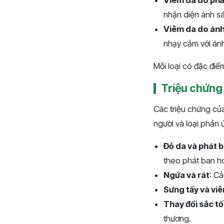
Viêm da do phả
nhận diện ánh sá
Viêm da do ánh
nhạy cảm với án
Mỗi loại có đặc điểm
Triệu chứng
Các triệu chứng củ
người và loại phản
Đỏ da và phát 
theo phát ban h
Ngứa và rát
: Cả
Sưng tấy và vi
Thay đổi sắc tố
thương.