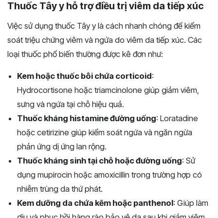
Thuốc Tây y hỗ trợ điều trị viêm da tiếp xúc
Việc sử dụng thuốc Tây y là cách nhanh chóng để kiểm
soát triệu chứng viêm và ngứa do viêm da tiếp xúc. Các
loại thuốc phổ biến thường được kê đơn như:
Kem hoặc thuốc bôi chứa corticoid
:
Hydrocortisone hoặc triamcinolone giúp giảm viêm,
sưng và ngứa tại chỗ hiệu quả.
Thuốc kháng histamine đường uống
: Loratadine
hoặc cetirizine giúp kiểm soát ngứa và ngăn ngừa
phản ứng dị ứng lan rộng.
Thuốc kháng sinh tại chỗ hoặc đường uống
: Sử
dụng mupirocin hoặc amoxicillin trong trường hợp có
nhiễm trùng da thứ phát.
Kem dưỡng da chứa kẽm hoặc panthenol
: Giúp làm
dịu và phục hồi hàng rào bảo vệ da sau khi giảm viêm.