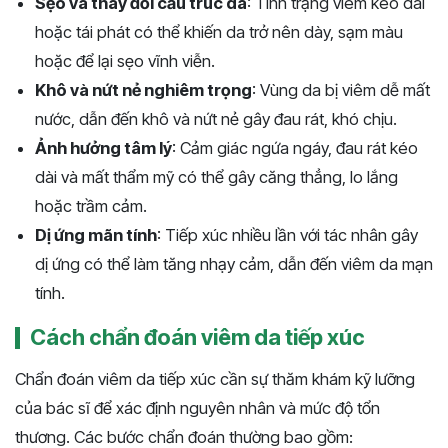
Sẹo và thay đổi cấu trúc da
: Tình trạng viêm kéo dài
hoặc tái phát có thể khiến da trở nên dày, sạm màu
hoặc để lại sẹo vĩnh viễn.
Khô và nứt nẻ nghiêm trọng
: Vùng da bị viêm dễ mất
nước, dẫn đến khô và nứt nẻ gây đau rát, khó chịu.
Ảnh hưởng tâm lý
: Cảm giác ngứa ngáy, đau rát kéo
dài và mất thẩm mỹ có thể gây căng thẳng, lo lắng
hoặc trầm cảm.
Dị ứng mãn tính
: Tiếp xúc nhiều lần với tác nhân gây
dị ứng có thể làm tăng nhạy cảm, dẫn đến viêm da mạn
tính.
Cách chẩn đoán viêm da tiếp xúc
Chẩn đoán viêm da tiếp xúc cần sự thăm khám kỹ lưỡng
của bác sĩ để xác định nguyên nhân và mức độ tổn
thương. Các bước chẩn đoán thường bao gồm: