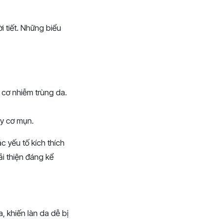
i tiết. Những biểu
 cơ nhiễm trùng da.
uy cơ mụn.
c yếu tố kích thích
i thiện đáng kể
a, khiến làn da dễ bị