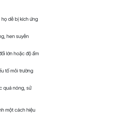
họ dễ bị kích ứng
ng, hen suyễn
đổi lớn hoặc độ ẩm
ếu tố môi trường
c quá nóng, sử
nh một cách hiệu