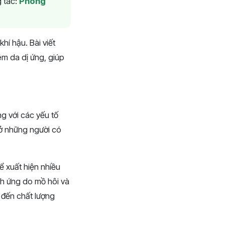
 tác:
Phòng
khí hậu. Bài viết
êm da dị ứng, giúp
ng với các yếu tố
 ở những người có
hể xuất hiện nhiều
ch ứng do mồ hôi và
 đến chất lượng