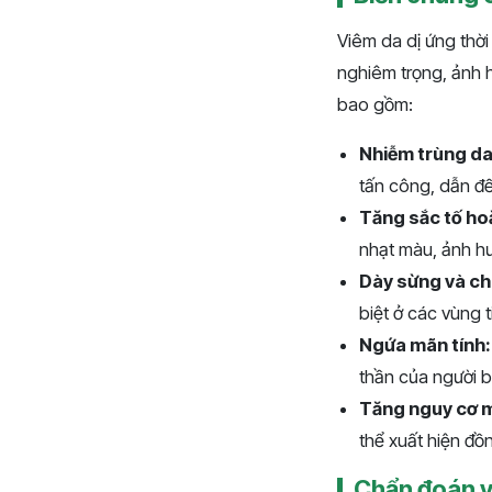
Viêm da dị ứng thời
nghiêm trọng, ảnh 
bao gồm:
Nhiễm trùng da
tấn công, dẫn đ
Tăng sắc tố ho
nhạt màu, ảnh h
Dày sừng và ch
biệt ở các vùng t
Ngứa mãn tính:
thần của người 
Tăng nguy cơ m
thể xuất hiện đồn
Chẩn đoán vi