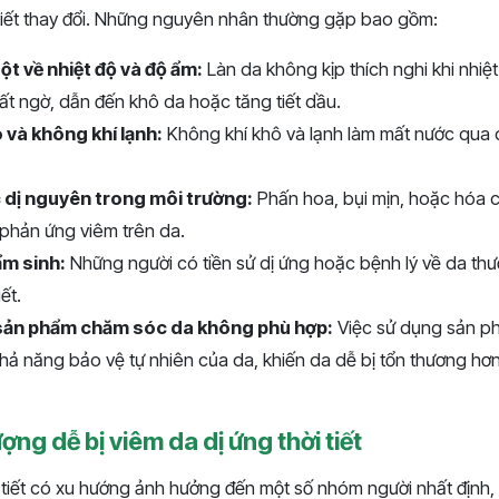
 tiết thay đổi. Những nguyên nhân thường gặp bao gồm:
ột về nhiệt độ và độ ẩm:
Làn da không kịp thích nghi khi nhiệ
t ngờ, dẫn đến khô da hoặc tăng tiết dầu.
 và không khí lạnh:
Không khí khô và lạnh làm mất nước qua d
c dị nguyên trong môi trường:
Phấn hoa, bụi mịn, hoặc hóa c
 phản ứng viêm trên da.
ẩm sinh:
Những người có tiền sử dị ứng hoặc bệnh lý về da t
iết.
sản phẩm chăm sóc da không phù hợp:
Việc sử dụng sản p
ả năng bảo vệ tự nhiên của da, khiến da dễ bị tổn thương hơn
ợng dễ bị viêm da dị ứng thời tiết
i tiết có xu hướng ảnh hưởng đến một số nhóm người nhất định