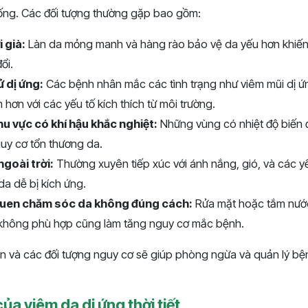
 sống. Các đối tượng thường gặp bao gồm:
 già:
Làn da mỏng manh và hàng rào bảo vệ da yếu hơn khiến 
đổi.
ử dị ứng:
Các bệnh nhân mắc các tình trạng như viêm mũi dị ứ
hơn với các yếu tố kích thích từ môi trường.
u vực có khí hậu khắc nghiệt:
Những vùng có nhiệt độ biến 
uy cơ tổn thương da.
ngoài trời:
Thường xuyên tiếp xúc với ánh nắng, gió, và các y
da dễ bị kích ứng.
quen chăm sóc da không đúng cách:
Rửa mặt hoặc tắm nướ
không phù hợp cũng làm tăng nguy cơ mắc bệnh.
n và các đối tượng nguy cơ sẽ giúp phòng ngừa và quản lý bệ
ủa viêm da dị ứng thời tiết