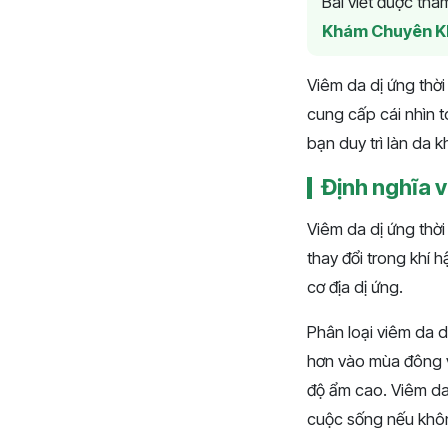
Bài viết được th
Khám Chuyên K
Viêm da dị ứng thời 
cung cấp cái nhìn 
bạn duy trì làn da k
Định nghĩa và
Viêm da dị ứng thời 
thay đổi trong khí 
cơ địa dị ứng.
Phân loại viêm da dị
hơn vào mùa đông v
độ ẩm cao. Viêm da
cuộc sống nếu khôn