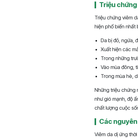
Triệu chứng 
Triệu chứng viêm da
hiện phổ biến nhất
Da bị đỏ, ngứa, 
Xuất hiện các mả
Trong những trư
Vào mùa đông, tì
Trong mùa hè, da
Những triệu chứng n
như gió mạnh, độ ẩ
chất lượng cuộc số
Các nguyên n
Viêm da dị ứng thời 