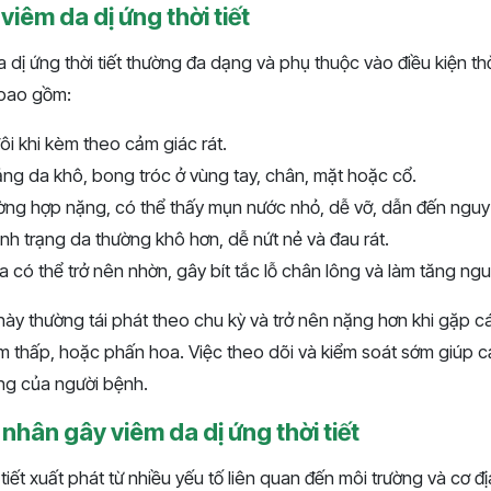
viêm da dị ứng thời tiết
 dị ứng thời tiết thường đa dạng và phụ thuộc vào điều kiện thờ
 bao gồm:
đôi khi kèm theo cảm giác rát.
ng da khô, bong tróc ở vùng tay, chân, mặt hoặc cổ.
ờng hợp nặng, có thể thấy mụn nước nhỏ, dễ vỡ, dẫn đến nguy
nh trạng da thường khô hơn, dễ nứt nẻ và đau rát.
 có thể trở nên nhờn, gây bít tắc lỗ chân lông và làm tăng ng
ày thường tái phát theo chu kỳ và trở nên nặng hơn khi gặp cá
m thấp, hoặc phấn hoa. Việc theo dõi và kiểm soát sớm giúp cả
ng của người bệnh.
hân gây viêm da dị ứng thời tiết
tiết xuất phát từ nhiều yếu tố liên quan đến môi trường và cơ đị