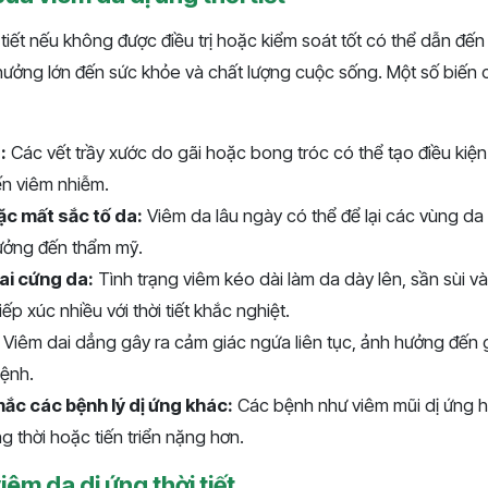
 tiết nếu không được điều trị hoặc kiểm soát tốt có thể dẫn đ
hưởng lớn đến sức khỏe và chất lượng cuộc sống. Một số biến
:
Các vết trầy xước do gãi hoặc bong tróc có thể tạo điều kiệ
ến viêm nhiễm.
ặc mất sắc tố da:
Viêm da lâu ngày có thể để lại các vùng d
ưởng đến thẩm mỹ.
ai cứng da:
Tình trạng viêm kéo dài làm da dày lên, sần sùi v
iếp xúc nhiều với thời tiết khắc nghiệt.
Viêm dai dẳng gây ra cảm giác ngứa liên tục, ảnh hưởng đến g
bệnh.
ắc các bệnh lý dị ứng khác:
Các bệnh như viêm mũi dị ứng 
g thời hoặc tiến triển nặng hơn.
êm da dị ứng thời tiết