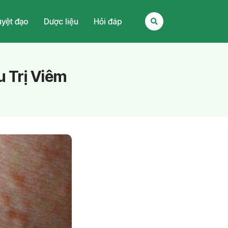
yệt đạo
Dược liệu
Hỏi đáp
u Trị Viêm