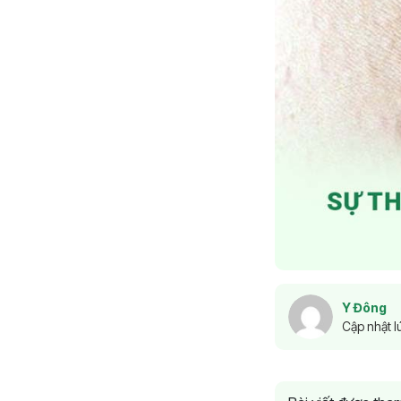
Y Đông
Cập nhật l