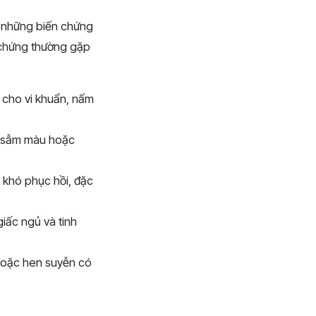
ến những biến chứng
 chứng thường gặp
n cho vi khuẩn, nấm
a sẫm màu hoặc
à khó phục hồi, đặc
iấc ngủ và tinh
hoặc hen suyễn có