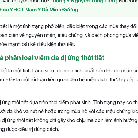
am vấn chuyên môn bởi:
Lương Y Nguyễn Tùng Lâm
|
Nơi công
hoa YHCT Nam Y Đỗ Minh Đường
tiết là một tình trạng phổ biến, đặc biệt trong các mùa thay đổi 
toàn diện về nguyên nhân, triệu chứng, và cách phòng ngừa vi
hỏe mạnh bất kể điều kiện thời tiết.
 phân loại viêm da dị ứng thời tiết
tiết là một tình trạng viêm da mãn tính, xuất hiện khi da phản ứ
hậu. Đây là một rối loạn liên quan đến hệ miễn dịch, thường gặp
 ứng thời tiết dựa trên thời điểm phát sinh. Tình trạng này có t
ới da khô và nứt nẻ hoặc trong mùa hè với các triệu chứng kí
 dị ứng thời tiết không chỉ gây khó chịu mà còn làm ảnh hưởng
g được điều trị đúng cách.