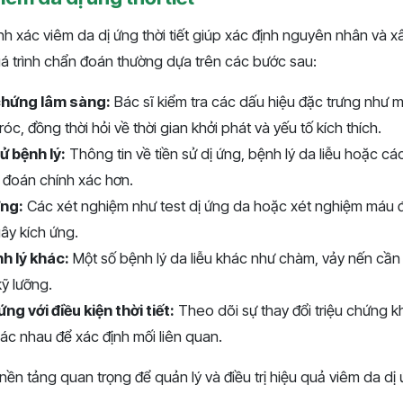
h xác viêm da dị ứng thời tiết giúp xác định nguyên nhân và 
Quá trình chẩn đoán thường dựa trên các bước sau:
 chứng lâm sàng:
Bác sĩ kiểm tra các dấu hiệu đặc trưng như 
c, đồng thời hỏi về thời gian khởi phát và yếu tố kích thích.
ử bệnh lý:
Thông tin về tiền sử dị ứng, bệnh lý da liễu hoặc cá
 đoán chính xác hơn.
ứng:
Các xét nghiệm như test dị ứng da hoặc xét nghiệm máu đ
gây kích ứng.
nh lý khác:
Một số bệnh lý da liễu khác như chàm, vảy nến cần 
ỹ lưỡng.
g với điều kiện thời tiết:
Theo dõi sự thay đổi triệu chứng kh
khác nhau để xác định mối liên quan.
ền tảng quan trọng để quản lý và điều trị hiệu quả viêm da dị ứn