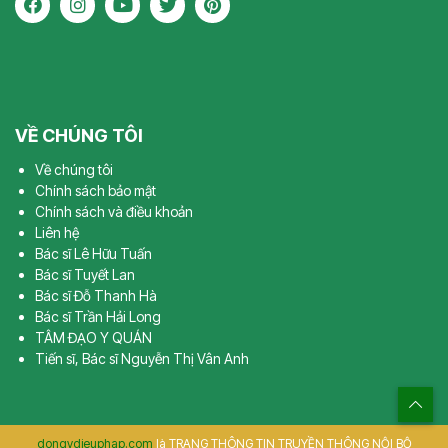
VỀ CHÚNG TÔI
Về chúng tôi
Chính sách bảo mật
Chính sách và điều khoản
Liên hệ
Bác sĩ Lê Hữu Tuấn
Bác sĩ Tuyết Lan
Bác sĩ Đỗ Thanh Hà
Bác sĩ Trần Hải Long
TÂM ĐẠO Y QUÁN
Tiến sĩ, Bác sĩ Nguyễn Thị Vân Anh
dongydieuphap.com
là TRANG THÔNG TIN TRUYỀN THÔNG NỘI BỘ