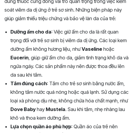
dùng thuốc cũng đóng vai trò quan trọng trong việc kiểm
soát viêm da dị ứng ở trẻ sơ sinh. Những biện pháp này
giúp giảm thiểu triệu chứng và bảo vệ làn da của trẻ:
Dưỡng ẩm cho da
: Việc giữ ẩm cho da là rất quan
trọng đối với trẻ sơ sinh bị viêm da dị ứng. Các loại kem
dưỡng ẩm không hương liệu, như
Vaseline
hoặc
Eucerin
, giúp giữ ẩm cho da, giảm tình trạng khô da và
ngứa ngáy. Các sản phẩm này nên được thoa đều lên
da sau khi tắm.
Tắm đúng cách
: Tắm cho trẻ sơ sinh bằng nước ấm,
không tắm nước quá nóng hoặc quá lạnh. Sử dụng các
loại xà phòng dịu nhẹ, không chứa hóa chất mạnh, như
Dove Baby
hay
Mustela
. Sau khi tắm, nhẹ nhàng lau
khô và thoa kem dưỡng ẩm.
Lựa chọn quần áo phù hợp
: Quần áo của trẻ nên