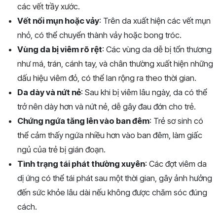
các vết trầy xước.
Vết nổi mụn hoặc vảy
: Trên da xuất hiện các vết mụn
nhỏ, có thể chuyển thành vảy hoặc bong tróc.
Vùng da bị viêm rõ rệt
: Các vùng da dễ bị tổn thương
như má, trán, cánh tay, và chân thường xuất hiện những
dấu hiệu viêm đỏ, có thể lan rộng ra theo thời gian.
Da dày và nứt nẻ
: Sau khi bị viêm lâu ngày, da có thể
trở nên dày hơn và nứt nẻ, dễ gây đau đớn cho trẻ.
Chứng ngứa tăng lên vào ban đêm
: Trẻ sơ sinh có
thể cảm thấy ngứa nhiều hơn vào ban đêm, làm giấc
ngủ của trẻ bị gián đoạn.
Tình trạng tái phát thường xuyên
: Các đợt viêm da
dị ứng có thể tái phát sau một thời gian, gây ảnh hưởng
đến sức khỏe lâu dài nếu không được chăm sóc đúng
cách.