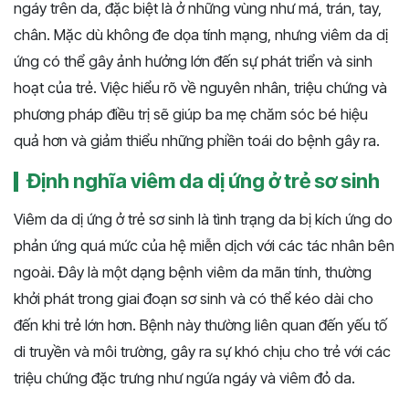
ngáy trên da, đặc biệt là ở những vùng như má, trán, tay,
chân. Mặc dù không đe dọa tính mạng, nhưng viêm da dị
ứng có thể gây ảnh hưởng lớn đến sự phát triển và sinh
hoạt của trẻ. Việc hiểu rõ về nguyên nhân, triệu chứng và
phương pháp điều trị sẽ giúp ba mẹ chăm sóc bé hiệu
quả hơn và giảm thiểu những phiền toái do bệnh gây ra.
Định nghĩa viêm da dị ứng ở trẻ sơ sinh
Viêm da dị ứng ở trẻ sơ sinh là tình trạng da bị kích ứng do
phản ứng quá mức của hệ miễn dịch với các tác nhân bên
ngoài. Đây là một dạng bệnh viêm da mãn tính, thường
khởi phát trong giai đoạn sơ sinh và có thể kéo dài cho
đến khi trẻ lớn hơn. Bệnh này thường liên quan đến yếu tố
di truyền và môi trường, gây ra sự khó chịu cho trẻ với các
triệu chứng đặc trưng như ngứa ngáy và viêm đỏ da.