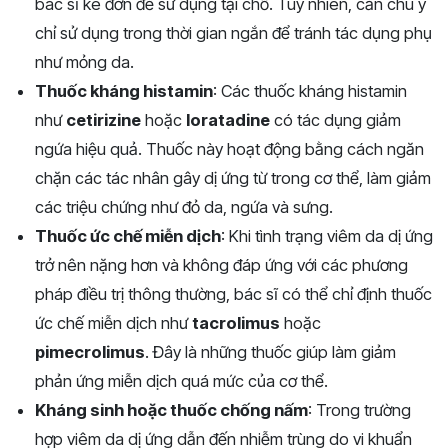
bác sĩ kê đơn để sử dụng tại chỗ. Tuy nhiên, cần chú ý
chỉ sử dụng trong thời gian ngắn để tránh tác dụng phụ
như mỏng da.
Thuốc kháng histamin
: Các thuốc kháng histamin
như
cetirizine
hoặc
loratadine
có tác dụng giảm
ngứa hiệu quả. Thuốc này hoạt động bằng cách ngăn
chặn các tác nhân gây dị ứng từ trong cơ thể, làm giảm
các triệu chứng như đỏ da, ngứa và sưng.
Thuốc ức chế miễn dịch
: Khi tình trạng viêm da dị ứng
trở nên nặng hơn và không đáp ứng với các phương
pháp điều trị thông thường, bác sĩ có thể chỉ định thuốc
ức chế miễn dịch như
tacrolimus
hoặc
pimecrolimus
. Đây là những thuốc giúp làm giảm
phản ứng miễn dịch quá mức của cơ thể.
Kháng sinh hoặc thuốc chống nấm
: Trong trường
hợp viêm da dị ứng dẫn đến nhiễm trùng do vi khuẩn