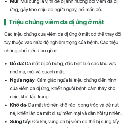
Mũi
: Mũi cũng là vị trí dễ bị ảnh hưởng bởi viêm da dị
ứng, gây khó chịu do ngứa ngáy, nổi mẩn đỏ.
Triệu chứng viêm da dị ứng ở mặt
Các triệu chứng của viêm da dị ứng ở mặt có thể thay đổi
tùy thuộc vào mức độ nghiêm trọng của bệnh. Các triệu
chứng phổ biến bao gồm:
Đỏ da
: Da mặt bị đỏ bừng, đặc biệt là ở các khu vực
như má, mũi và quanh mắt.
Ngứa ngáy
: Cảm giác ngứa là triệu chứng điển hình
của viêm da dị ứng, khiến người bệnh cảm thấy khó
chịu, khó tập trung.
Khô da
: Da mặt trở nên khô ráp, bong tróc và dễ nứt
nẻ, khiến làn da mất đi sự mềm mại và đàn hồi tự nhiên.
Sưng tấy
: Đôi khi, vùng da bị viêm có thể bị sưng tấy,