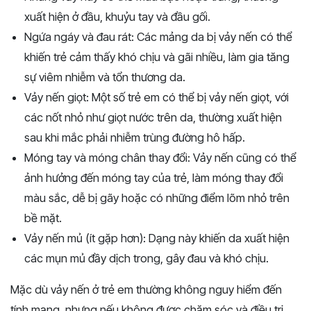
xuất hiện ở đầu, khuỷu tay và đầu gối.
Ngứa ngáy và đau rát: Các mảng da bị vảy nến có thể
khiến trẻ cảm thấy khó chịu và gãi nhiều, làm gia tăng
sự viêm nhiễm và tổn thương da.
Vảy nến giọt: Một số trẻ em có thể bị vảy nến giọt, với
các nốt nhỏ như giọt nước trên da, thường xuất hiện
sau khi mắc phải nhiễm trùng đường hô hấp.
Móng tay và móng chân thay đổi: Vảy nến cũng có thể
ảnh hưởng đến móng tay của trẻ, làm móng thay đổi
màu sắc, dễ bị gãy hoặc có những điểm lõm nhỏ trên
bề mặt.
Vảy nến mủ (ít gặp hơn): Dạng này khiến da xuất hiện
các mụn mủ đầy dịch trong, gây đau và khó chịu.
Mặc dù vảy nến ở trẻ em thường không nguy hiểm đến
tính mạng, nhưng nếu không được chăm sóc và điều trị