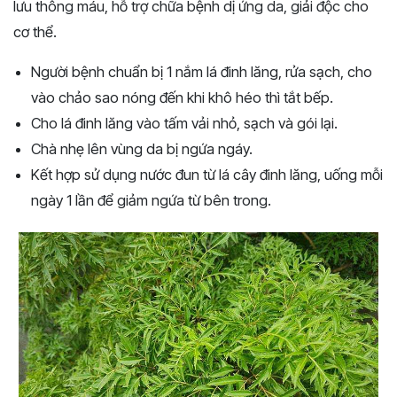
lưu thông máu, hỗ trợ chữa bệnh dị ứng da, giải độc cho
cơ thể.
Người bệnh chuẩn bị 1 nắm lá đinh lăng, rửa sạch, cho
vào chảo sao nóng đến khi khô héo thì tắt bếp.
Cho lá đinh lăng vào tấm vải nhỏ, sạch và gói lại.
Chà nhẹ lên vùng da bị ngứa ngáy.
Kết hợp sử dụng nước đun từ lá cây đinh lăng, uống mỗi
ngày 1 lần để giảm ngứa từ bên trong.