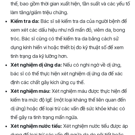
thể, bao gồm thời gian xuất hiện, tần suất và các yếu tố
làm tăng/giảm triệu chứng.
Kiểm tra da:
Bác sĩ sẽ kiểm tra da của người bệnh để
xem xét các dấu hiệu như nổi mẩn đỏ, viêm da, bong
tróc. Bác sĩ cũng có thể kiểm tra da bằng cách sử
dụng kính hiển vi hoặc thiết bị đo kỹ thuật số để xem
tình trạng da kỹ lưỡng hơn.
Xét nghiệm dị ứng da:
Nếu có nghi ngờ về dị ứng,
bác sĩ có thể thực hiện xét nghiệm dị ứng da để xác
định các chất gây kích ứng cụ thể.
Xét nghiệm máu:
Xét nghiệm máu được thực hiện để
kiểm tra mức độ IgE (một loại kháng thể liên quan đến
dị ứng) hoặc để loại trừ các vấn đề sức khỏe khác có
thể gây ra tình trạng mẩn ngứa.
Xét nghiệm nước tiểu:
Xét nghiệm nước tiểu được áp
dụng để loại trừ các vấn đề ngứa da do nội tiết hoặc