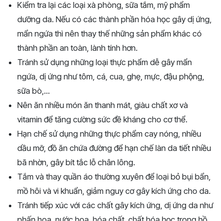
Kiểm tra lại các loại xà phòng, sữa tắm, mỹ phẩm
dưỡng da. Nếu có các thành phần hóa học gây dị ứng,
mẩn ngứa thì nên thay thế những sản phẩm khác có
thành phần an toàn, lành tính hơn.
Tránh sử dụng những loại thực phẩm dễ gây mẩn
ngứa, dị ứng như tôm, cá, cua, ghẹ, mực, đậu phộng,
sữa bò,...
Nên ăn nhiều món ăn thanh mát, giàu chất xơ và
vitamin để tăng cường sức đề kháng cho cơ thể.
Hạn chế sử dụng những thực phẩm cay nóng, nhiều
dầu mỡ, đồ ăn chứa đường để hạn chế làn da tiết nhiều
bã nhờn, gây bít tắc lỗ chân lông.
Tắm và thay quần áo thường xuyên để loại bỏ bụi bẩn,
mồ hôi và vi khuẩn, giảm nguy cơ gây kích ứng cho da.
Tránh tiếp xúc với các chất gây kích ứng, dị ứng da như
phấn hoa, nước hoa, hóa chất, chất hóa học trong hồ