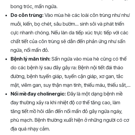
bong tróc, mẩn ngứa.
Do côn trùng:
Vào mùa hè các loài côn trùng như như
muỗi, kiến, bọ chét, sâu bướm... sinh sôi và phát triển
cực nhanh chóng. Nếu làn da tiếp xúc trực tiếp với các
chất tiết của côn trùng sẽ dẫn đến phản ứng như sẩn
ngứa, nổi mẩn đỏ.
Bệnh lý mãn tính:
Sẩn ngứa vào mùa hè cũng có thể
do các bệnh lý sau đây gây ra: Bệnh nội tiết đái tháo
đường, bệnh tuyến giáp, tuyến cận giáp, xơ gan, tắc
mật, viêm gan, suy thận mạn tính, thiếu máu, thiếu sắt,...
Nổi mề đay cholinergic:
Đây là một dạng bệnh mề
đay thường xảy ra khi nhiệt độ cơ thể tăng cao, làm
tăng tiết mồ hôi dẫn đến nổi mẩn đỏ gây ngứa ngáy,
phù mạch. Bệnh thường xuất hiện ở những người có cơ
địa quá nhạy cảm.