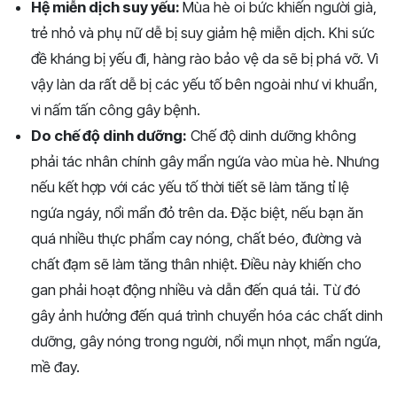
Hệ miễn dịch suy yếu:
Mùa hè oi bức khiến người già,
trẻ nhỏ và phụ nữ dễ bị suy giảm hệ miễn dịch. Khi sức
đề kháng bị yếu đi, hàng rào bảo vệ da sẽ bị phá vỡ. Vì
vậy làn da rất dễ bị các yếu tố bên ngoài như vi khuẩn,
vi nấm tấn công gây bệnh.
Do chế độ dinh dưỡng:
Chế độ dinh dưỡng không
phải tác nhân chính gây mẩn ngứa vào mùa hè. Nhưng
nếu kết hợp với các yếu tố thời tiết sẽ làm tăng tỉ lệ
ngứa ngáy, nổi mẩn đỏ trên da. Đặc biệt, nếu bạn ăn
quá nhiều thực phẩm cay nóng, chất béo, đường và
chất đạm sẽ làm tăng thân nhiệt. Điều này khiến cho
gan phải hoạt động nhiều và dẫn đến quá tải. Từ đó
gây ảnh hưởng đến quá trình chuyển hóa các chất dinh
dưỡng, gây nóng trong người, nổi mụn nhọt, mẩn ngứa,
mề đay.