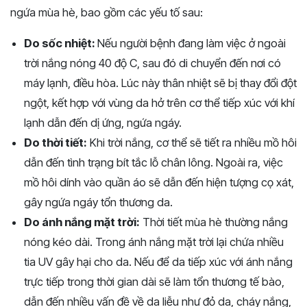
ngứa mùa hè, bao gồm các yếu tố sau:
Do sốc nhiệt:
Nếu người bệnh đang làm việc ở ngoài
trời nắng nóng 40 độ C, sau đó di chuyển đến nơi có
máy lạnh, điều hòa. Lúc này thân nhiệt sẽ bị thay đổi đột
ngột, kết hợp với vùng da hở trên cơ thể tiếp xúc với khí
lạnh dẫn đến dị ứng, ngứa ngáy.
Do thời tiết:
Khi trời nắng, cơ thể sẽ tiết ra nhiều mồ hôi
dẫn đến tình trạng bít tắc lỗ chân lông. Ngoài ra, việc
mồ hôi dính vào quần áo sẽ dẫn đến hiện tượng cọ xát,
gây ngứa ngáy tổn thương da.
Do ánh nắng mặt trời:
Thời tiết mùa hè thường nắng
nóng kéo dài. Trong ánh nắng mặt trời lại chứa nhiều
tia UV gây hại cho da. Nếu để da tiếp xúc với ánh nắng
trực tiếp trong thời gian dài sẽ làm tổn thương tế bào,
dẫn đến nhiều vấn đề về da liễu như đỏ da, cháy nắng,