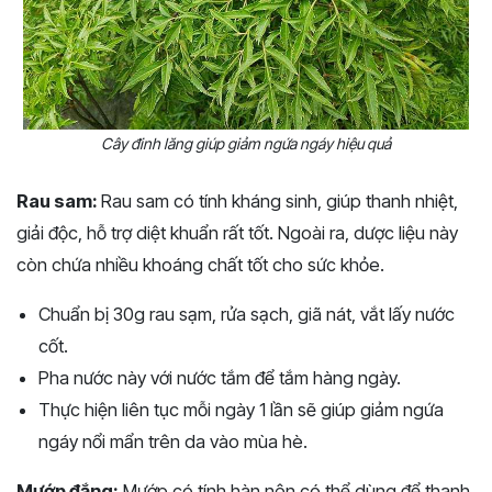
Cây đinh lăng giúp giảm ngứa ngáy hiệu quả
Rau sam:
Rau sam có tính kháng sinh, giúp thanh nhiệt,
giải độc, hỗ trợ diệt khuẩn rất tốt. Ngoài ra, dược liệu này
còn chứa nhiều khoáng chất tốt cho sức khỏe.
Chuẩn bị 30g rau sạm, rửa sạch, giã nát, vắt lấy nước
cốt.
Pha nước này với nước tắm để tắm hàng ngày.
Thực hiện liên tục mỗi ngày 1 lần sẽ giúp giảm ngứa
ngáy nổi mẩn trên da vào mùa hè.
Mướp đắng:
Mướp có tính hàn nên có thể dùng để thanh