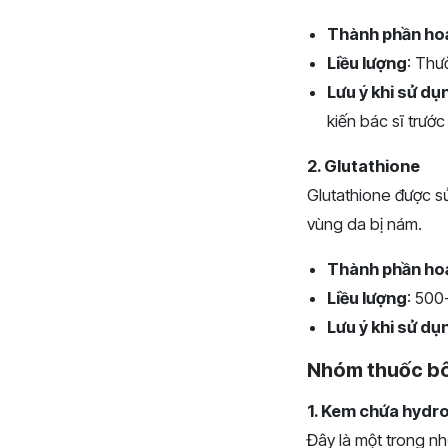
Thành phần ho
Liều lượng
: Thư
Lưu ý khi sử dụ
kiến bác sĩ trước
2. Glutathione
Glutathione được s
vùng da bị nám.
Thành phần ho
Liều lượng
: 500
Lưu ý khi sử dụ
Nhóm thuốc bô
1. Kem chứa hydr
Đây là một trong nh