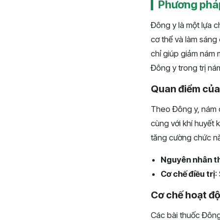
Phương pháp
Đông y là một lựa c
cơ thể và làm sáng
chỉ giúp giảm nám m
Đông y trong trị ná
Quan điểm của
Theo Đông y, nám d
cùng với khí huyết 
tăng cường chức năn
Nguyên nhân t
Cơ chế điều trị
:
Cơ chế hoạt độ
Các bài thuốc Đông 