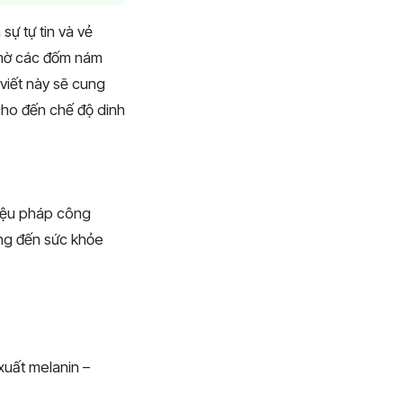
sự tự tin và vẻ
 mờ các đốm nám
viết này sẽ cung
cho đến chế độ dinh
liệu pháp công
ng đến sức khỏe
xuất melanin –