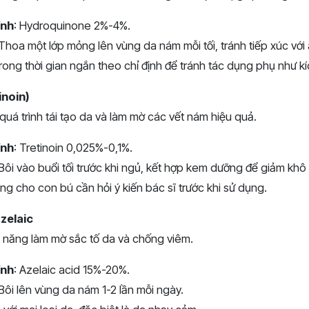
ính
: Hydroquinone 2%-4%.
 Thoa một lớp mỏng lên vùng da nám mỗi tối, tránh tiếp xúc với
rong thời gian ngắn theo chỉ định để tránh tác dụng phụ như k
inoin)
 quá trình tái tạo da và làm mờ các vết nám hiệu quả.
ính
: Tretinoin 0,025%-0,1%.
 Bôi vào buổi tối trước khi ngủ, kết hợp kem dưỡng để giảm khô
ng cho con bú cần hỏi ý kiến bác sĩ trước khi sử dụng.
azelaic
ả năng làm mờ sắc tố da và chống viêm.
ính
: Azelaic acid 15%-20%.
 Bôi lên vùng da nám 1-2 lần mỗi ngày.