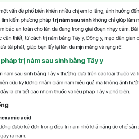
một vấn đề phổ biến khiến nhiều chị em lo lắng, ảnh hưởng đến 
ệc tìm kiếm phương pháp
trị nám sau sinh
không chỉ giúp làm
m bảo an toàn cho làn da đang trong giai đoạn nhạy cảm. Bài 
 cần thiết, từ cách trị nám bằng Tây y, Đông y, mẹo dân gian 
 tái phát, giúp bạn lấy lại làn da mịn màng và rạng rỡ.
pháp trị nám sau sinh bằng Tây y
ị nám sau sinh bằng Tây y thường dựa trên các loại thuốc và 
hiên cứu kỹ lưỡng nhằm giảm nám hiệu quả mà không ảnh hưở
đây là chi tiết các nhóm thuốc và liệu pháp Tây y phổ biến.
ống
anexamic acid
ường được kê đơn trong điều trị nám nhờ khả năng ức chế sản 
gây ra nám.