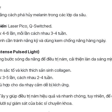
r
bằng cách phá hủy melanin trong các lớp da sâu.
biến
: Laser Pico, Q-Switched.
n
: 4-6 lần, mỗi lần cách nhau 3-4 tuần.
 trình cần tránh nắng kỹ và dùng kem chống nắng hàng ngày.
Intense Pulsed Light)
g bước sóng đa năng để điều trị nám, cải thiện làn da sáng mị
m sắc tố và kích thích sản sinh collagen.
n
: 3-5 lần, cách nhau 2-4 tuần.
ù hợp cho da nhạy cảm dễ bị kích ứng.
y y giúp điều trị nám hiệu quả và nhanh chóng, tuy nhiên, để
dưới sự giám sát của bác sĩ chuyên khoa.