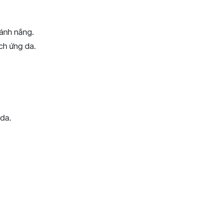
 ánh nắng.
ích ứng da.
 da.