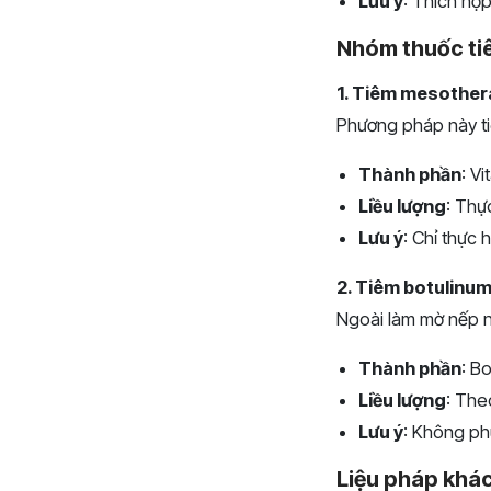
Lưu ý
: Thích hợp
Nhóm thuốc ti
1. Tiêm mesothera
Phương pháp này tiê
Thành phần
: V
Liều lượng
: Thự
Lưu ý
: Chỉ thực 
2. Tiêm botulinum
Ngoài làm mờ nếp nh
Thành phần
: B
Liều lượng
: The
Lưu ý
: Không ph
Liệu pháp khá