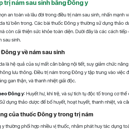
 trị nám sau sinh bằng Đông y
họn an toàn và lâu đời trong điều trị nám sau sinh, nhấn mạnh 
 da từ bên trong. Các bài thuốc Đông y thường sử dụng thảo d
à còn cải thiện sức khỏe toàn diện. Dưới đây là các cách tiếp
m sau sinh.
 Đông y về nám sau sinh
a là hệ quả của sự mất cân bằng nội tiết, suy giảm chức năng
không lưu thông. Điều trị nám trong Đông y tập trung vào việc đ
g gan thận, và thanh nhiệt giải độc.
heo Đông y
: Huyết hư, khí trệ, và sự tích tụ độc tố trong cơ t
 Sử dụng thảo dược để bổ huyết, hoạt huyết, thanh nhiệt, và cân
ng của thuốc Đông y trong trị nám
y thường phối hợp nhiều vị thuốc, nhằm phát huy tác dụng toàn