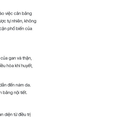
vào việc cân bằng
ược tự nhiên, không
 cận phổ biến của
 của gan và thận,
iều hòa khí huyết,
hể dẫn đến nám da.
 bằng nội tiết.
 diện từ điều trị