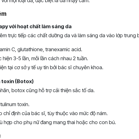
 với mọi loại da, đặc biệt là da nhạy cảm.
êm
py với hoạt chất làm sáng da
m trực tiếp các chất dưỡng da và làm sáng da vào lớp trung b
itamin C, glutathione, tranexamic acid.
c hiện 3-5 lần, mỗi lần cách nhau 2 tuần.
hiện tại cơ sở y tế uy tín bởi bác sĩ chuyên khoa.
 toxin (Botox)
ăn, botox cũng hỗ trợ cải thiện sắc tố da.
otulinum toxin.
o chỉ định của bác sĩ, tùy thuộc vào mức độ nám.
ù hợp cho phụ nữ đang mang thai hoặc cho con bú.
c