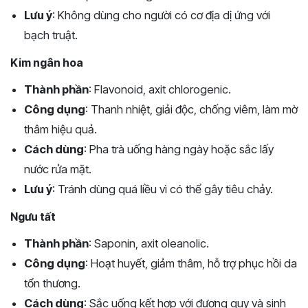
Lưu ý
: Không dùng cho người có cơ địa dị ứng với
bạch truật.
Kim ngân hoa
Thành phần
: Flavonoid, axit chlorogenic.
Công dụng
: Thanh nhiệt, giải độc, chống viêm, làm mờ
thâm hiệu quả.
Cách dùng
: Pha trà uống hàng ngày hoặc sắc lấy
nước rửa mặt.
Lưu ý
: Tránh dùng quá liều vì có thể gây tiêu chảy.
Ngưu tất
Thành phần
: Saponin, axit oleanolic.
Công dụng
: Hoạt huyết, giảm thâm, hỗ trợ phục hồi da
tổn thương.
Cách dùng
: Sắc uống kết hợp với đương quy và sinh