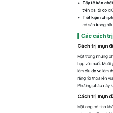
Tẩy tế bào chế
trên da, từ đó g
Tiết kiệm chi ph
có sẵn trong hầu
Các cách tr
Cách trị mụn 
Một trong những ph
hợp với muối. Muối
làm dịu da và làm t
răng rồi thoa lên 
Phương pháp này kh
Cách trị mụn 
Mật ong có tính kh