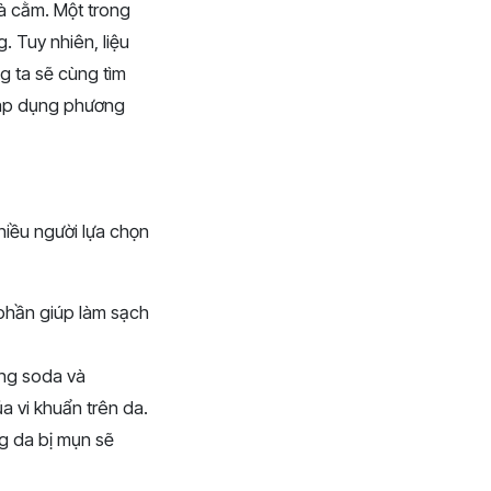
và cằm. Một trong
. Tuy nhiên, liệu
g ta sẽ cùng tìm
i áp dụng phương
iều người lựa chọn
phần giúp làm sạch
ing soda và
a vi khuẩn trên da.
g da bị mụn sẽ