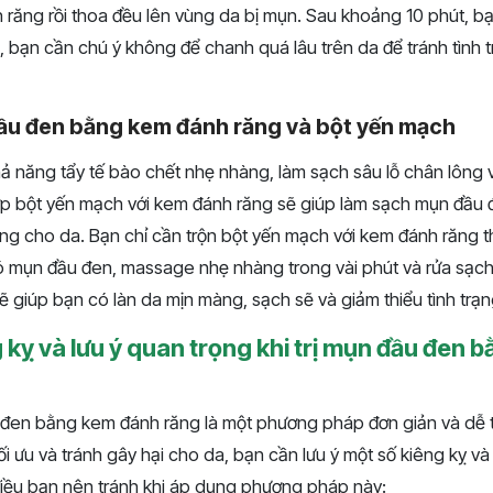
 răng rồi thoa đều lên vùng da bị mụn. Sau khoảng 10 phút, bạ
 bạn cần chú ý không để chanh quá lâu trên da để tránh tình 
đầu đen bằng kem đánh răng và bột yến mạch
ả năng tẩy tế bào chết nhẹ nhàng, làm sạch sâu lỗ chân lông
ợp bột yến mạch với kem đánh răng sẽ giúp làm sạch mụn đầu
ng cho da. Bạn chỉ cần trộn bột yến mạch với kem đánh răng th
ó mụn đầu đen, massage nhẹ nhàng trong vài phút và rửa sạch 
 giúp bạn có làn da mịn màng, sạch sẽ và giảm thiểu tình trạ
kỵ và lưu ý quan trọng khi trị mụn đầu đen 
 đen bằng kem đánh răng là một phương pháp đơn giản và dễ 
ối ưu và tránh gây hại cho da, bạn cần lưu ý một số kiêng kỵ và
điều bạn nên tránh khi áp dụng phương pháp này: