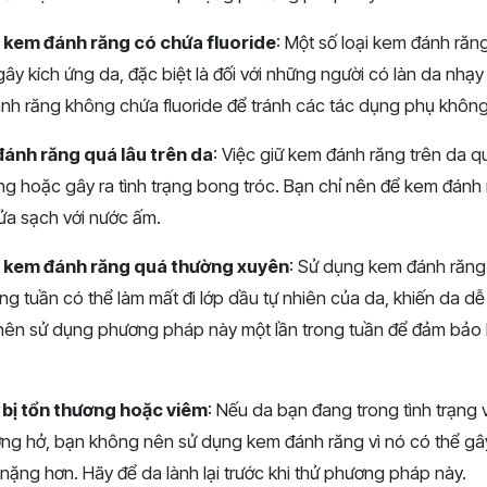
kem đánh răng có chứa fluoride
: Một số loại kem đánh răng
gây kích ứng da, đặc biệt là đối với những người có làn da nhạ
ánh răng không chứa fluoride để tránh các tác dụng phụ khô
ánh răng quá lâu trên da
: Việc giữ kem đánh răng trên da q
ứng hoặc gây ra tình trạng bong tróc. Bạn chỉ nên để kem đánh 
rửa sạch với nước ấm.
 kem đánh răng quá thường xuyên
: Sử dụng kem đánh răng
ong tuần có thể làm mất đi lớp dầu tự nhiên của da, khiến da dễ
 nên sử dụng phương pháp này một lần trong tuần để đảm bảo
 bị tổn thương hoặc viêm
: Nếu da bạn đang trong tình trạng
ng hở, bạn không nên sử dụng kem đánh răng vì nó có thể gây 
nặng hơn. Hãy để da lành lại trước khi thử phương pháp này.