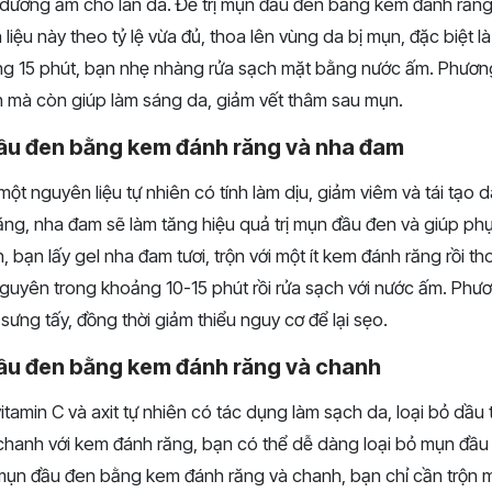
i dưỡng ẩm cho làn da. Để trị mụn đầu đen bằng kem đánh răn
 liệu này theo tỷ lệ vừa đủ, thoa lên vùng da bị mụn, đặc biệt 
ng 15 phút, bạn nhẹ nhàng rửa sạch mặt bằng nước ấm. Phươ
ụn mà còn giúp làm sáng da, giảm vết thâm sau mụn.
đầu đen bằng kem đánh răng và nha đam
một nguyên liệu tự nhiên có tính làm dịu, giảm viêm và tái tạo d
ăng, nha đam sẽ làm tăng hiệu quả trị mụn đầu đen và giúp ph
, bạn lấy gel nha đam tươi, trộn với một ít kem đánh răng rồi th
guyên trong khoảng 10-15 phút rồi rửa sạch với nước ấm. Phư
sưng tấy, đồng thời giảm thiểu nguy cơ để lại sẹo.
đầu đen bằng kem đánh răng và chanh
tamin C và axit tự nhiên có tác dụng làm sạch da, loại bỏ dầu
 chanh với kem đánh răng, bạn có thể dễ dàng loại bỏ mụn đầu
 mụn đầu đen bằng kem đánh răng và chanh, bạn chỉ cần trộn m