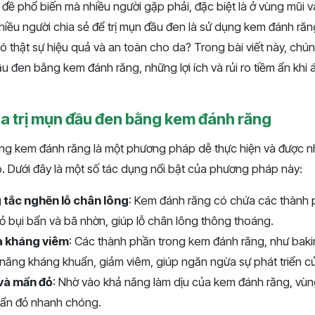
đề phổ biến mà nhiều người gặp phải, đặc biệt là ở vùng mũi 
ều người chia sẻ để trị mụn đầu đen là sử dụng kem đánh răng
thật sự hiệu quả và an toàn cho da? Trong bài viết này, chún
ầu đen bằng kem đánh răng, những lợi ích và rủi ro tiềm ẩn kh
a trị mụn đầu đen bằng kem đánh răng
ng kem đánh răng là một phương pháp dễ thực hiện và được nh
 nó. Dưới đây là một số tác dụng nổi bật của phương pháp này:
 tắc nghẽn lỗ chân lông
: Kem đánh răng có chứa các thành 
bỏ bụi bẩn và bã nhờn, giúp lỗ chân lông thông thoáng.
à kháng viêm
: Các thành phần trong kem đánh răng, như bak
năng kháng khuẩn, giảm viêm, giúp ngăn ngừa sự phát triển củ
và mẩn đỏ
: Nhờ vào khả năng làm dịu của kem đánh răng, vùn
mẩn đỏ nhanh chóng.