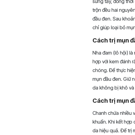
sưng tấy, đồng thờ
trộn đều hai nguyên
đầu đen. Sau khoả
chỉ giúp loại bỏ m
Cách trị mụn 
Nha đam (lô hội) là 
hợp với kem đánh r
chóng. Để thực hiện
mụn đầu đen. Giữ n
da không bị khô và 
Cách trị mụn 
Chanh chứa nhiều vi
khuẩn. Khi kết hợp
da hiệu quả. Để trị