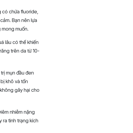
 có chứa fluoride,
y cảm. Bạn nên lựa
ng mong muốn.
uá lâu có thể khiến
răng trên da từ 10-
 trị mụn đầu đen
 bị khô và tổn
 không gây hại cho
 viêm nhiễm nặng
ra tình trạng kích