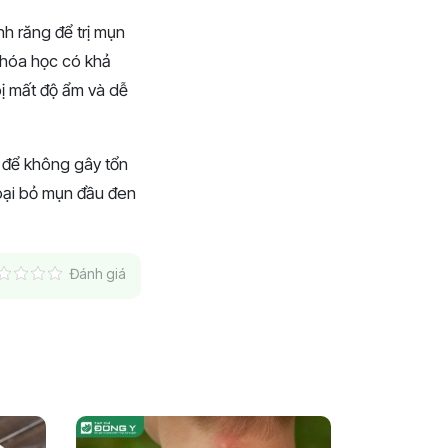
nh răng để trị mụn
 hóa học có khả
bị mất độ ẩm và dễ
 để không gây tổn
loại bỏ mụn đầu đen
Đánh giá