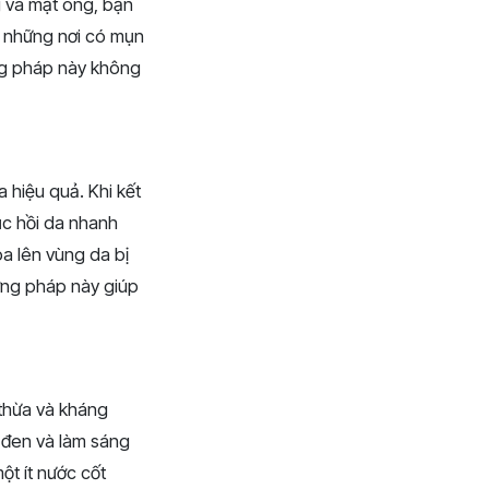
g và mật ong, bạn
là những nơi có mụn
ng pháp này không
a hiệu quả. Khi kết
ục hồi da nhanh
oa lên vùng da bị
ơng pháp này giúp
 thừa và kháng
 đen và làm sáng
ột ít nước cốt