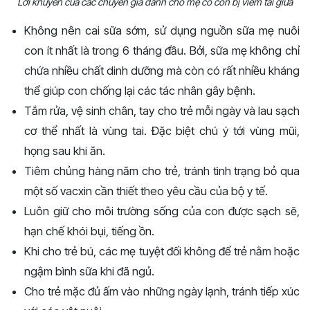
Lời khuyên của các chuyên gia dành cho mẹ có con bị viêm tai giữa
Không nên cai sữa sớm, sử dụng nguồn sữa mẹ nuôi
con ít nhất là trong 6 tháng đầu. Bởi, sữa mẹ không chỉ
chứa nhiều chất dinh dưỡng mà còn có rất nhiều kháng
thể giúp con chống lại các tác nhân gây bệnh.
Tắm rửa, vệ sinh chân, tay cho trẻ mỗi ngày và lau sạch
cơ thể nhất là vùng tai. Đặc biệt chú ý tới vùng mũi,
họng sau khi ăn.
Tiêm chủng hàng năm cho trẻ, tránh tình trạng bỏ qua
một số vacxin cần thiết theo yêu cầu của bộ y tế.
Luôn giữ cho môi trường sống của con được sạch sẽ,
hạn chế khói bụi, tiếng ồn.
Khi cho trẻ bú, các mẹ tuyệt đối không để trẻ nằm hoặc
ngậm bình sữa khi đã ngủ.
Cho trẻ mặc đủ ấm vào những ngày lạnh, tránh tiếp xúc