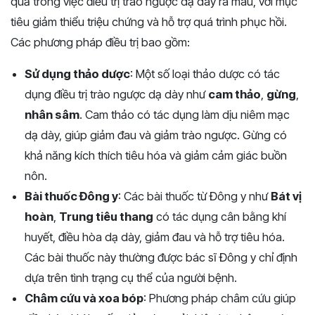
quả trong việc điều trị trào ngược dạ dày ra máu, với mục
tiêu giảm thiểu triệu chứng và hỗ trợ quá trình phục hồi.
Các phương pháp điều trị bao gồm:
Sử dụng thảo dược
: Một số loại thảo dược có tác
dụng điều trị trào ngược dạ dày như
cam thảo
,
gừng
,
nhân sâm
. Cam thảo có tác dụng làm dịu niêm mạc
dạ dày, giúp giảm đau và giảm trào ngược. Gừng có
khả năng kích thích tiêu hóa và giảm cảm giác buồn
nôn.
Bài thuốc Đông y
: Các bài thuốc từ Đông y như
Bát vị
hoàn
,
Trung tiêu thang
có tác dụng cân bằng khí
huyết, điều hòa dạ dày, giảm đau và hỗ trợ tiêu hóa.
Các bài thuốc này thường được bác sĩ Đông y chỉ định
dựa trên tình trạng cụ thể của người bệnh.
Châm cứu và xoa bóp
: Phương pháp châm cứu giúp