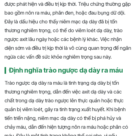
được phát hiện và điều trị kịp thời. Triệu chứng thường gặp
bao gồm nôn ra máu, phân đen, hoặc đau bụng dữ dội.
Đây là dấu hiệu cho thấy niêm mạc dạ dày đã bị tổn
thương nghiêm trọng, có thể do viêm loét dạ dày, trào
ngược axit lâu ngày hoặc các bệnh lý khác. Việc nhận
diện sớm và điều trị kịp thời là vô cùng quan trọng để ngăn
ngừa các vấn đề sức khỏe nghiêm trọng sau này.
Định nghĩa trào ngược dạ dày ra máu
Trào ngược dạ dày ra máu là tình trạng dạ dày bị tổn
thương nghiêm trọng, dẫn đến việc axit dạ dày và các
chất trong dạ dày trào ngược lên thực quản hoặc thực
quản bị viêm loét, gây ra tình trạng xuất huyết. Khi bệnh
tiến triển nặng, niêm mạc dạ dày có thể bị phá hủy và
chảy máu, dẫn đến hiện tượng nôn ra máu hoặc phân có
máu. Đây là một tình trạng không thể coi nhẹ, vì nếu