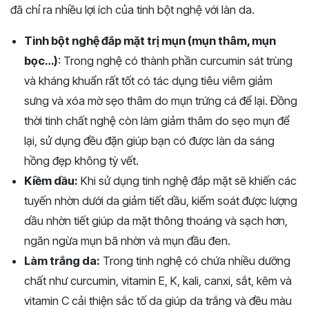
đã chỉ ra nhiều lợi ích của tinh bột nghệ với làn da.
Tinh bột nghệ đắp mặt trị mụn (mụn thâm, mụn
bọc…)
: Trong nghệ có thành phần curcumin sát trùng
và kháng khuẩn rất tốt có tác dụng tiêu viêm giảm
sưng và xóa mờ sẹo thâm do mụn trứng cá để lại. Đồng
thời tinh chất nghệ còn làm giảm thâm do sẹo mụn để
lại, sử dụng đều đặn giúp bạn có được làn da sáng
hồng đẹp không tỳ vết.
Kiềm dầu:
Khi sử dụng tinh nghệ đắp mặt sẽ khiến các
tuyến nhờn dưới da giảm tiết dầu, kiểm soát được lượng
dầu nhờn tiết giúp da mặt thông thoáng và sạch hơn,
ngăn ngừa mụn bã nhờn và mụn đầu đen.
Làm trắng da:
Trong tinh nghệ có chứa nhiều dưỡng
chất như curcumin, vitamin E, K, kali, canxi, sắt, kẽm và
vitamin C cải thiện sắc tố da giúp da trắng và đều màu