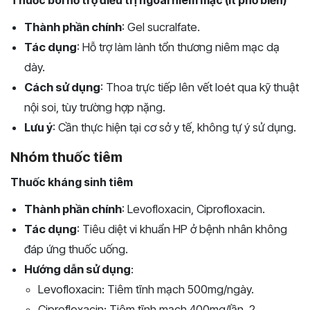
Thuốc bôi hỗ trợ điều trị ngoài niêm mạc (ít phổ biến)
Thành phần chính
: Gel sucralfate.
Tác dụng
: Hỗ trợ làm lành tổn thương niêm mạc dạ
dày.
Cách sử dụng
: Thoa trực tiếp lên vết loét qua kỹ thuật
nội soi, tùy trường hợp nặng.
Lưu ý
: Cần thực hiện tại cơ sở y tế, không tự ý sử dụng.
Nhóm thuốc tiêm
Thuốc kháng sinh tiêm
Thành phần chính
: Levofloxacin, Ciprofloxacin.
Tác dụng
: Tiêu diệt vi khuẩn HP ở bệnh nhân không
đáp ứng thuốc uống.
Hướng dẫn sử dụng
:
Levofloxacin: Tiêm tĩnh mạch 500mg/ngày.
Ciprofloxacin: Tiêm tĩnh mạch 400mg/lần, 2