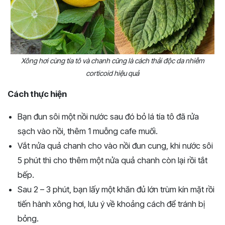
Xông hơi cùng tía tô và chanh cũng là cách thải độc da nhiễm
corticoid hiệu quả
Cách thực hiện
Bạn đun sôi một nồi nước sau đó bỏ lá tía tô đã rửa
sạch vào nồi, thêm 1 muỗng cafe muối.
Vắt nửa quả chanh cho vào nồi đun cung, khi nước sôi
5 phút thì cho thêm một nửa quả chanh còn lại rồi tắt
bếp.
Sau 2 – 3 phút, bạn lấy một khăn đủ lớn trùm kín mặt rồi
tiến hành xông hơi, lưu ý về khoảng cách để tránh bị
bỏng.