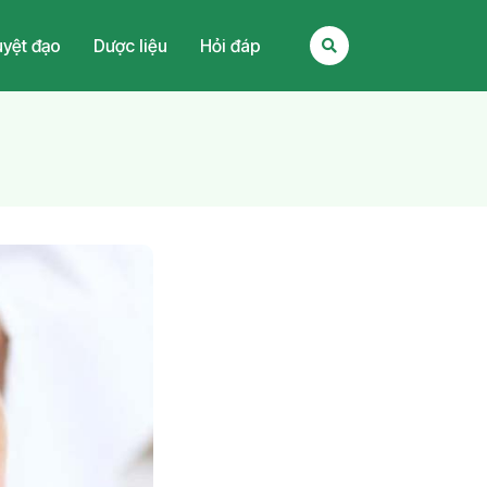
yệt đạo
Dược liệu
Hỏi đáp