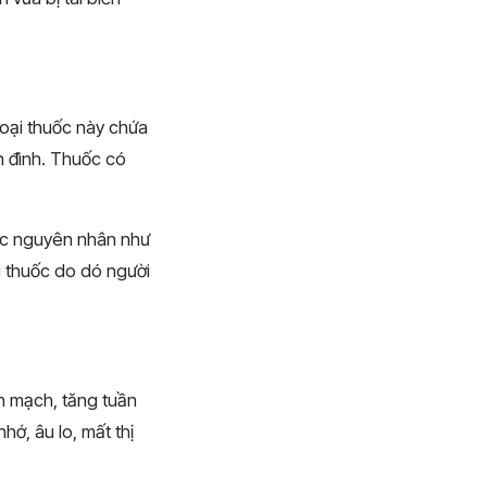
 loại thuốc này chứa
ền đình. Thuốc có
ược nguyên nhân như
i thuốc do dó người
nh mạch, tăng tuần
hớ, âu lo, mất thị