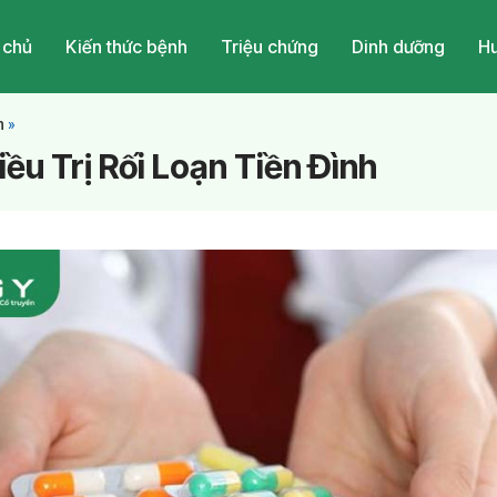
 chủ
Kiến thức bệnh
Triệu chứng
Dinh dưỡng
Hu
h
»
ều Trị Rối Loạn Tiền Đình