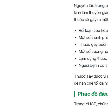
Nguyên tắc trong ph
kinh làm thuyên giả
thuốc sẽ gây ra m
Rối loạn tiêu hó
Một số thành phầ
Thuốc gây buồn 
Một số trường hợ
Lạm dụng thuốc n
Người bệnh có th
Thuốc Tây được ví n
để hạn chế tối đa n
Phác đồ điều 
Trong YHCT, chứng r