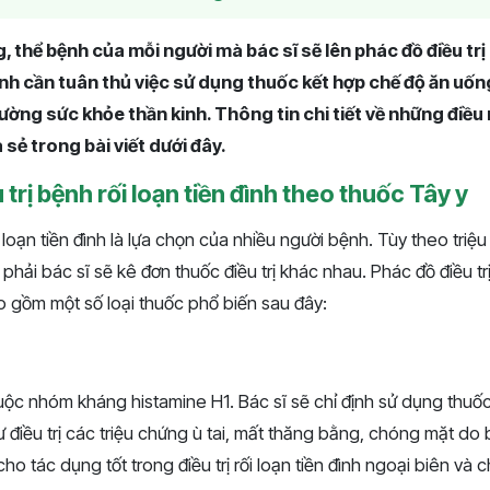
, thể bệnh của mỗi người mà bác sĩ sẽ lên phác đồ điều trị r
nh cần tuân thủ việc sử dụng thuốc kết hợp chế độ ăn uốn
ường sức khỏe thần kinh. Thông tin chi tiết về những điều
sẻ trong bài viết dưới đây.
 trị bệnh rối loạn tiền đình theo thuốc Tây y
loạn tiền đình là lựa chọn của nhiều người bệnh. Tùy theo triệ
ải bác sĩ sẽ kê đơn thuốc điều trị khác nhau. Phác đồ điều trị 
 gồm một số loại thuốc phổ biến sau đây:
huộc nhóm kháng histamine H1. Bác sĩ sẽ chỉ định sử dụng thuố
 điều trị các triệu chứng ù tai, mất thăng bằng, chóng mặt do 
cho tác dụng tốt trong điều trị rối loạn tiền đình ngoại biên và