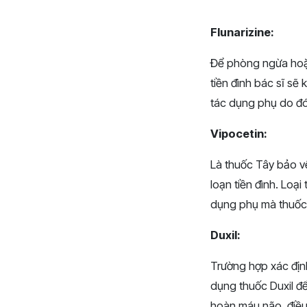
Flunarizine:
Để phòng ngừa hoặc
tiền đình bác sĩ sẽ
tác dụng phụ do đó 
Vipocetin:
Là thuốc Tây bảo vệ
loạn tiền đình. Loạ
dụng phụ mà thuốc 
Duxil:
Trường hợp xác định
dụng thuốc Duxil để
hoàn máu não, điều