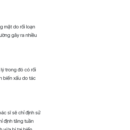
 mặt do rối loạn
ường gây ra nhiều
lý trong đó có rối
n biến xấu do tác
ác sĩ sẽ chỉ định sử
ỉ định tăng tuần
 vừa bị tai biến