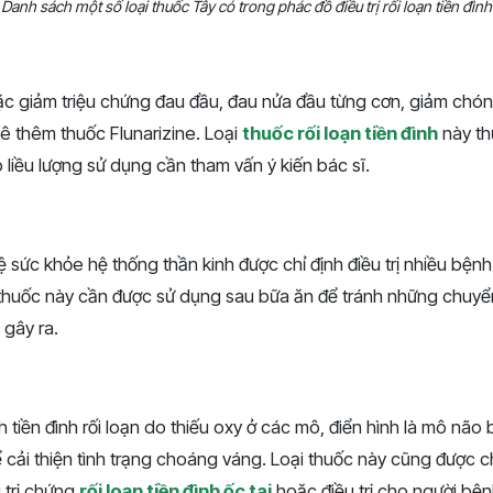
Danh sách một số loại thuốc Tây có trong phác đồ điều trị rối loạn tiền đình
 giảm triệu chứng đau đầu, đau nửa đầu từng cơn, giảm chóng
 kê thêm thuốc Flunarizine. Loại
thuốc rối loạn tiền đình
này th
liều lượng sử dụng cần tham vấn ý kiến bác sĩ.
 sức khỏe hệ thống thần kinh được chỉ định điều trị nhiều bệnh 
i thuốc này cần được sử dụng sau bữa ăn để tránh những chuyể
gây ra.
 tiền đình rối loạn do thiếu oxy ở các mô, điển hình là mô não b
 cải thiện tình trạng choáng váng. Loại thuốc này cũng được ch
 trị chứng
rối loạn tiền đình ốc tai
hoặc điều trị cho người bệnh