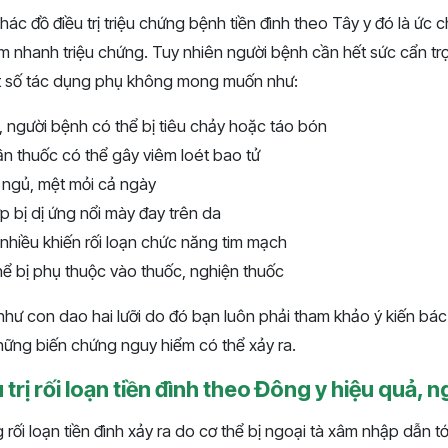
ác đồ điều trị triệu chứng bệnh tiền đình theo Tây y đó là ức 
m nhanh triệu chứng. Tuy nhiên người bệnh cần hết sức cẩn tr
ột số tác dụng phụ không mong muốn như:
a, người bệnh có thể bị tiêu chảy hoặc táo bón
n thuốc có thể gây viêm loét bao tử
ngủ, mệt mỏi cả ngày
p bị dị ứng nổi mày đay trên da
hiều khiến rối loạn chức năng tim mạch
ể bị phụ thuộc vào thuốc, nghiện thuốc
hư con dao hai lưỡi do đó bạn luôn phải tham khảo ý kiến bác sĩ
hững biến chứng nguy hiểm có thể xảy ra.
trị rối loạn tiền đình theo Đông y hiệu quả, n
ối loạn tiền đình xảy ra do cơ thể bị ngoại tà xâm nhập dẫn t