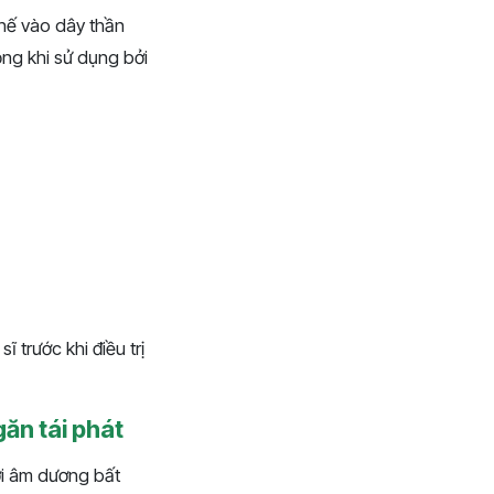
chế vào dây thần
ọng khi sử dụng bởi
 trước khi điều trị
găn tái phát
ới âm dương bất