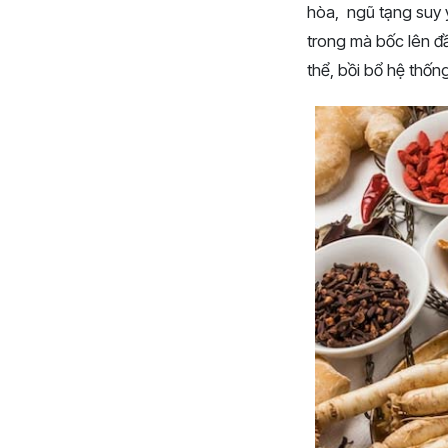
hòa, ngũ tạng suy y
trong mà bốc lên đầ
thể, bồi bổ hệ thốn