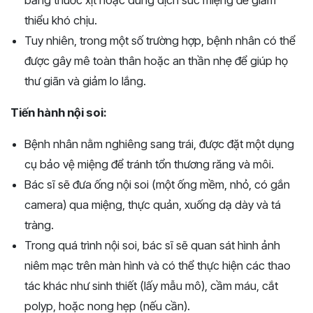
bằng thuốc xịt hoặc dung dịch súc miệng để giảm
thiểu khó chịu.
Tuy nhiên, trong một số trường hợp, bệnh nhân có thể
được gây mê toàn thân hoặc an thần nhẹ để giúp họ
thư giãn và giảm lo lắng.
Tiến hành nội soi:
Bệnh nhân nằm nghiêng sang trái, được đặt một dụng
cụ bảo vệ miệng để tránh tổn thương răng và môi.
Bác sĩ sẽ đưa ống nội soi (một ống mềm, nhỏ, có gắn
camera) qua miệng, thực quản, xuống dạ dày và tá
tràng.
Trong quá trình nội soi, bác sĩ sẽ quan sát hình ảnh
niêm mạc trên màn hình và có thể thực hiện các thao
tác khác như sinh thiết (lấy mẫu mô), cầm máu, cắt
polyp, hoặc nong hẹp (nếu cần).